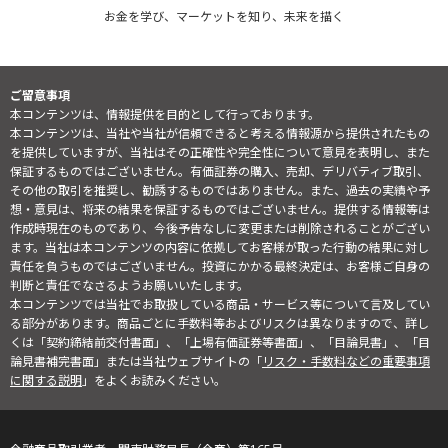
お金を学び、マーケットを知り、未来を描く
ご留意事項
本コンテンツは、情報提供を目的として行っております。
本コンテンツは、当社や当社が信頼できると考える情報源から提供されたもの
を提供していますが、当社はその正確性や完全性について意見を表明し、また
保証するものではございません。有価証券の購入、売却、デリバティブ取引、
その他の取引を推奨し、勧誘するものではありません。また、過去の実績や予
想・意見は、将来の結果を保証するものではございません。提供する情報等は
作成時現在のものであり、今後予告なしに変更または削除されることがござい
ます。当社は本コンテンツの内容に依拠してお客様が取った行動の結果に対し
責任を負うものではございません。投資にかかる最終決定は、お客様ご自身の
判断と責任でなさるようお願いいたします。
本コンテンツでは当社でお取扱している商品・サービス等について言及してい
る部分があります。商品ごとに手数料等およびリスクは異なりますので、詳し
くは「契約締結前交付書面」、「上場有価証券等書面」、「目論見書」、「目
論見書補完書面」または当社ウェブサイトの「
リスク・手数料などの重要事項
に関する説明
」をよくお読みください。