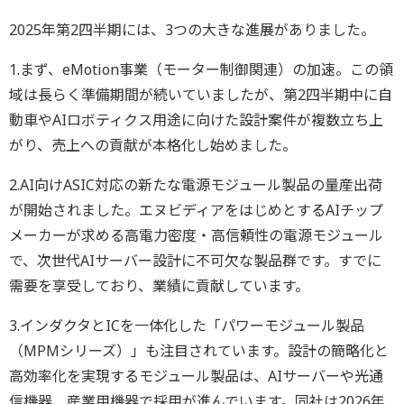
2025年第2四半期には、3つの大きな進展がありました。
1.まず、eMotion事業（モーター制御関連）の加速。この領
域は長らく準備期間が続いていましたが、第2四半期中に自
動車やAIロボティクス用途に向けた設計案件が複数立ち上
がり、売上への貢献が本格化し始めました。
2.AI向けASIC対応の新たな電源モジュール製品の量産出荷
が開始されました。エヌビディアをはじめとするAIチップ
メーカーが求める高電力密度・高信頼性の電源モジュール
で、次世代AIサーバー設計に不可欠な製品群です。すでに
需要を享受しており、業績に貢献しています。
3.インダクタとICを一体化した「パワーモジュール製品
（MPMシリーズ）」も注目されています。設計の簡略化と
高効率化を実現するモジュール製品は、AIサーバーや光通
信機器、産業用機器で採用が進んでいます。同社は2026年