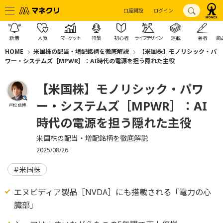
口座開設
ログイン
新着
人気
マーケット
特集
初心者
ライフデザイン
連載
著者
商
HOME
米国株の配当・増配銘柄を徹底解説
【米国株】モノリシック・パ
ワー・システムズ［MPWR］：AI時代の電源を担う隠れた主役
【米国株】モノリシック・パワ
ー・システムズ［MPWR］：AI
戸松 信博
時代の電源を担う隠れた主役
米国株の配当・増配銘柄を徹底解説
2025/08/26
米国株
エヌビディア製品［NVDA］にも搭載される「電力の心
臓部」