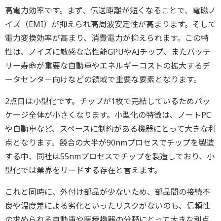
高電力効率です。まず、伝送距離が短くなることで、電磁ノ
イズ（EMI）が抑えられ高周波安定性が高まります。そして
電力変換効率が高まり、消費電力が抑えられます。この特
性は、ノイズに敏感な高性能GPUやAIチップ、またバッテ
リー寿命が重要な自動車やエネルギーコストの拡大するデ
ータセンタ－向けなどの領域で重要な要素となります。
2点目は小型化です。チップが1枚で完結しているためパッ
ケージ全体が小さくなります。小型化の特徴は、ノートPC
や自動車など、スペースに制約がある機器にとって大きな利
点となります。競合の大半が90nmプロセスでチップを製造
する中、同社は55nmプロセスでチップを製造しており、小
型化では業界をリードする存在と言えます。
これと同時に、外付け部品が少ないため、部品間の接続不
良や温度差による劣化といったリスクがないのも、信頼性
の求められる自動車や医療機器の分野にとって大きな利点