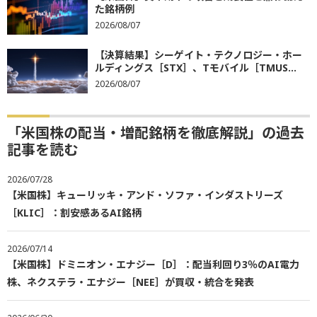
た銘柄例
2026/08/07
【決算結果】シーゲイト・テクノロジー・ホー
ルディングス［STX］、Tモバイル［TMUS...
2026/08/07
「米国株の配当・増配銘柄を徹底解説」の過去
記事を読む
2026/07/28
【米国株】キューリッキ・アンド・ソファ・インダストリーズ
［KLIC］：割安感あるAI銘柄
2026/07/14
【米国株】ドミニオン・エナジー［D］：配当利回り3％のAI電力
株、ネクステラ・エナジー［NEE］が買収・統合を発表