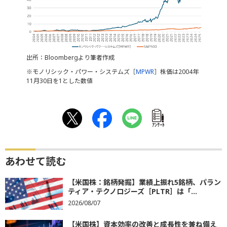
出所：Bloombergより筆者作成
※モノリシック・パワー・システムズ［
MPWR
］株価は2004年
11月30日を1とした数値
ｱﾝｹｰﾄ
あわせて読む
【米国株：銘柄発掘】業績上振れ5銘柄、パラン
ティア・テクノロジーズ［PLTR］は「...
2026/08/07
【米国株】資本効率の改善と成長性を兼ね備え