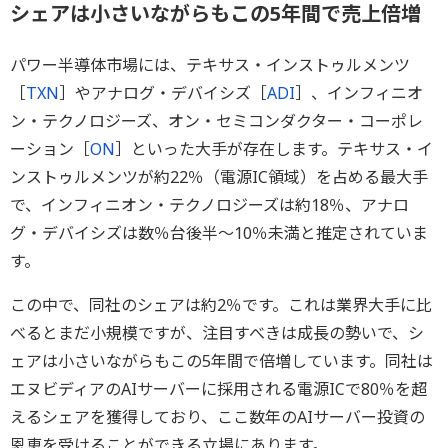
シェアは小さいながらもこの5年間で売上倍増
パワー半導体市場には、テキサス・インストゥルメンツ
［
TXN
］やアナログ・デバイシズ［
ADI
］、インフィニオ
ン・テクノロジーズ、オン・セミコンダクター・コーポレ
ーション［
ON
］といった大手が存在します。テキサス・イ
ンストゥルメンツが約22％（電源IC領域）を占める最大手
で、インフィニオン・テクノロジーズは約18％、アナロ
グ・デバイシズは数％台後半～10％未満と推定されていま
す。
この中で、同社のシェアは約2％です。これは業界大手に比
べるとまだ小規模ですが、注目すべきは成長の勢いで、シ
ェアは小さいながらもこの5年間で倍増しています。同社は
エヌビディアのAIサーバーに採用される電源ICで80％を超
えるシェアを獲得しており、ここ数年のAIサーバー投資の
恩恵を受けることができる立場にあります。