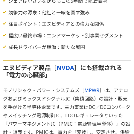
シェアは小さいながらもこの5年間で売上倍増
競争力の源泉：他社と一線を画す強み
注目ポイント：エヌビディアとの強力な関係
幅広い最終市場：エンドマーケット別事業セグメント
成長ドライバーが稼働：新たな展開
エヌビディア製品［
NVDA
］にも搭載される
「電力の心臓部」
モノリシック・パワー・システムズ［
MPWR
］は、アナロ
グおよびミックスドシグナルIC（集積回路）の設計・販売
を手がける半導体企業です。主力事業はDC／DCコンバータ
やスイッチング電源制御IC、LDOレギュレータといった
「パワーマネジメントIC（PMIC：電源管理半導体）」の設
計・販売です。PMICは、電力を「変換し、安定させ、供給