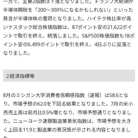
一方で、主要2指数は下落となりました。トランプ大統領が
半導体関税を「200～300％になるかもしれない」といった
発言が半導体株の重荷となりました。ハイテク株比率が高
いナスダック総合株価指数は、87ポイント安の21,622ポイ
ントで取引を終え、続落しました。S&P500株価指数も18ポ
イント安の6,499ポイントで取引を終え、4日ぶりに反落と
なりました。
2.経済指標等
8月のミシガン大学消費者信頼感指数（速報）は58.6とな
り、市場予想の62.0を下回る結果となりました。7月の米小
売売上高は前月比0.5%増となり、市場予想通りとなりまし
た。ニューヨーク連銀製造業景気指数は、市場予想を大き
く上回る11.9と製造業の景況感が示される内容となりまし