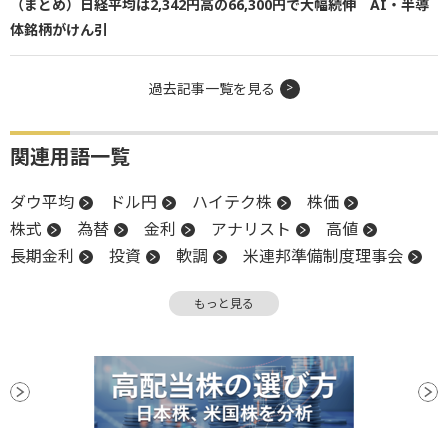
（まとめ）日経平均は2,342円高の66,300円で大幅続伸 AI・半導
体銘柄がけん引
過去記事一覧を見る
関連用語一覧
ダウ平均
ドル円
ハイテク株
株価
株式
為替
金利
アナリスト
高値
長期金利
投資
軟調
米連邦準備制度理事会
アクティビスト
売上高
米国株
嫌気
もっと見る
インフレ
S&P500
金融政策
業種別株価指数
消費者信頼感指数
NASDAQ
反発
反落
FRB
株価指数
関税
決算
材料
続落
ニューヨーク連銀製造業景気指数
利下げ