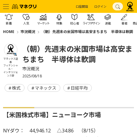
口座開設
ログイン
新着
人気
マーケット
特集
初心者
ライフデザイン
連載
著者
商
HOME
市況概況
（朝）先週末の米国市場は高安まちまち 半導体は軟調
（朝）先週末の米国市場は高安ま
ちまち 半導体は軟調
マネックス証
券
フィナンシャ
市況概況
ル・
インテリジェ
2025/08/18
ンス部
株式
マネックス
日経平均
【米国株式市場】ニューヨーク市場
NYダウ： 44,946.12 △34.86 （8/15）