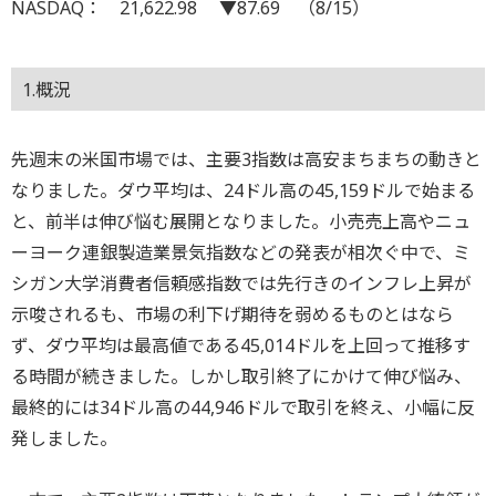
NASDAQ： 21,622.98 ▼87.69 （8/15）
1.概況
先週末の米国市場では、主要3指数は高安まちまちの動きと
なりました。ダウ平均は、24ドル高の45,159ドルで始まる
と、前半は伸び悩む展開となりました。小売売上高やニュ
ーヨーク連銀製造業景気指数などの発表が相次ぐ中で、ミ
シガン大学消費者信頼感指数では先行きのインフレ上昇が
示唆されるも、市場の利下げ期待を弱めるものとはなら
ず、ダウ平均は最高値である45,014ドルを上回って推移す
る時間が続きました。しかし取引終了にかけて伸び悩み、
最終的には34ドル高の44,946ドルで取引を終え、小幅に反
発しました。