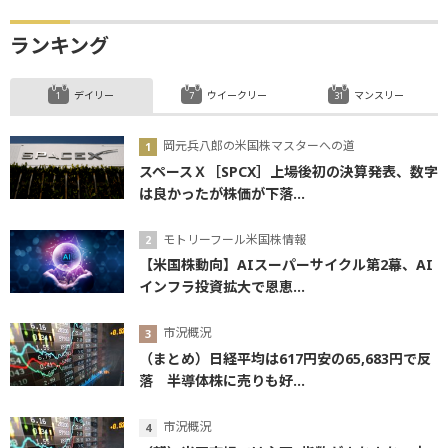
ランキング
デイリー
ウイークリー
マンスリー
岡元兵八郎の米国株マスターへの道
スペースＸ［SPCX］上場後初の決算発表、数字
は良かったが株価が下落...
モトリーフール米国株情報
【米国株動向】AIスーパーサイクル第2幕、AI
インフラ投資拡大で恩恵...
市況概況
（まとめ）日経平均は617円安の65,683円で反
落 半導体株に売りも好...
市況概況