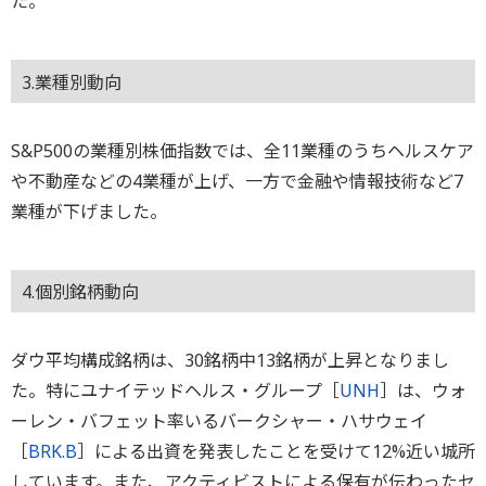
た。
3.業種別動向
S&P500の業種別株価指数では、全11業種のうちヘルスケア
や不動産などの4業種が上げ、一方で金融や情報技術など7
業種が下げました。
4.個別銘柄動向
ダウ平均構成銘柄は、30銘柄中13銘柄が上昇となりまし
た。特にユナイテッドヘルス・グループ［
UNH
］は、ウォ
ーレン・バフェット率いるバークシャー・ハサウェイ
［
BRK.B
］による出資を発表したことを受けて12%近い城所
しています。また、アクティビストによる保有が伝わったセ