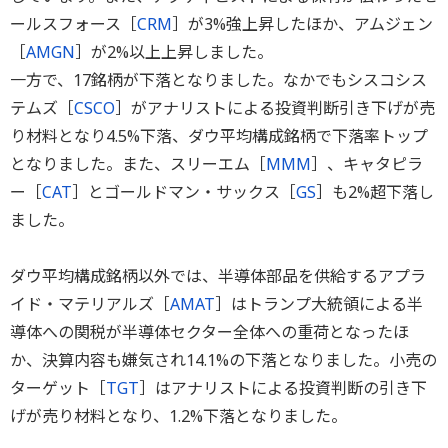
ールスフォース［
CRM
］が3%強上昇したほか、アムジェン
［
AMGN
］が2%以上上昇しました。
一方で、17銘柄が下落となりました。なかでもシスコシス
テムズ［
CSCO
］がアナリストによる投資判断引き下げが売
り材料となり4.5%下落、ダウ平均構成銘柄で下落率トップ
となりました。また、スリーエム［
MMM
］、キャタピラ
ー［
CAT
］とゴールドマン・サックス［
GS
］も2%超下落し
ました。
ダウ平均構成銘柄以外では、半導体部品を供給するアプラ
イド・マテリアルズ［
AMAT
］はトランプ大統領による半
導体への関税が半導体セクター全体への重荷となったほ
か、決算内容も嫌気され14.1%の下落となりました。小売の
ターゲット［
TGT
］はアナリストによる投資判断の引き下
げが売り材料となり、1.2%下落となりました。