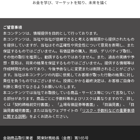
お金を学び、マーケットを知り、未来を描く
ご留意事項
本コンテンツは、情報提供を目的として行っております。
本コンテンツは、当社や当社が信頼できると考える情報源から提供されたもの
を提供していますが、当社はその正確性や完全性について意見を表明し、また
保証するものではございません。有価証券の購入、売却、デリバティブ取引、
その他の取引を推奨し、勧誘するものではありません。また、過去の実績や予
想・意見は、将来の結果を保証するものではございません。提供する情報等は
作成時現在のものであり、今後予告なしに変更または削除されることがござい
ます。当社は本コンテンツの内容に依拠してお客様が取った行動の結果に対し
責任を負うものではございません。投資にかかる最終決定は、お客様ご自身の
判断と責任でなさるようお願いいたします。
本コンテンツでは当社でお取扱している商品・サービス等について言及してい
る部分があります。商品ごとに手数料等およびリスクは異なりますので、詳し
くは「契約締結前交付書面」、「上場有価証券等書面」、「目論見書」、「目
論見書補完書面」または当社ウェブサイトの「
リスク・手数料などの重要事項
に関する説明
」をよくお読みください。
金融商品取引業者 関東財務局長（金商）第165号