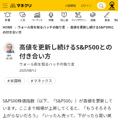
口座開設
ログイン
新着
人気
マーケット
特集
初心者
ライフデザイン
連載
著者
商
HOME
ウォール街を知るハッチの独り言
高値を更新し続けるS&P500と
の付き合い方
高値を更新し続けるS&P500との
付き合い方
岡元
兵八郎
ウォール街を知るハッチの独り言
2025/08/12
米国株
マネックス
S&P500株価指数（以下、「S&P500」）が高値を更新して
います。ここまで相場が上昇してくると、「もうそろそろ
上がらないだろう」「いったん売って、下がったら買い戻