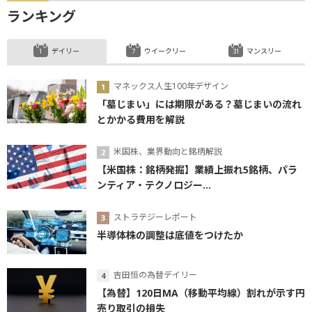
ランキング
デイリー
ウイークリー
マンスリー
マネックス人生100年デザイン
「墓じまい」には期限がある？墓じまいの流れ
とかかる費用を解説
米国株、業界動向と銘柄解説
【米国株：銘柄発掘】業績上振れ5銘柄、パラ
ンティア・テクノロジー...
ストラテジーレポート
半導体株の調整は底値をつけたか
吉田恒の為替デイリー
【為替】120日MA（移動平均線）割れが示す円
売り取引の損失