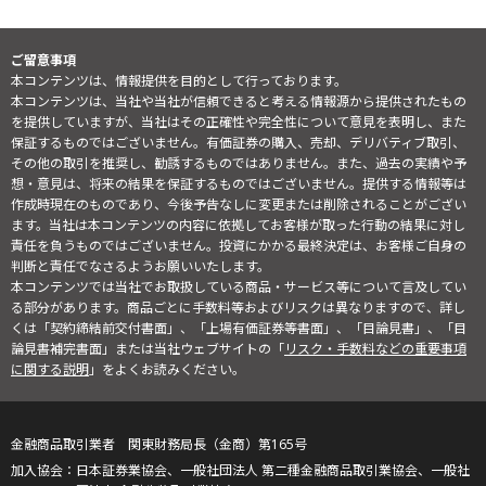
ご留意事項
本コンテンツは、情報提供を目的として行っております。
本コンテンツは、当社や当社が信頼できると考える情報源から提供されたもの
を提供していますが、当社はその正確性や完全性について意見を表明し、また
保証するものではございません。有価証券の購入、売却、デリバティブ取引、
その他の取引を推奨し、勧誘するものではありません。また、過去の実績や予
想・意見は、将来の結果を保証するものではございません。提供する情報等は
作成時現在のものであり、今後予告なしに変更または削除されることがござい
ます。当社は本コンテンツの内容に依拠してお客様が取った行動の結果に対し
責任を負うものではございません。投資にかかる最終決定は、お客様ご自身の
判断と責任でなさるようお願いいたします。
本コンテンツでは当社でお取扱している商品・サービス等について言及してい
る部分があります。商品ごとに手数料等およびリスクは異なりますので、詳し
くは「契約締結前交付書面」、「上場有価証券等書面」、「目論見書」、「目
論見書補完書面」または当社ウェブサイトの「
リスク・手数料などの重要事項
に関する説明
」をよくお読みください。
金融商品取引業者 関東財務局長（金商）第165号
日本証券業協会、一般社団法人 第二種金融商品取引業協会、一般社