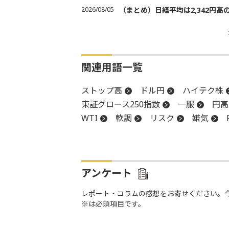
2026/08/05
（まとめ）日経平均は2,342円高
関連用語一覧
ストップ高
ドル円
ハイテク株
東証グロース250指数
一服
円高
WTI
軟調
リスク
嫌気
反落
引け
米連邦公開市場委員
押し目買い
株価指数
減益
安値
アンケート
レポート・コラムの感想をお寄せください。
※は必須項目です。