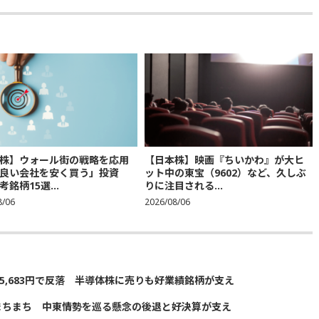
株】ウォール街の戦略を応用
【日本株】映画『ちいかわ』が大ヒ
良い会社を安く買う」投資
ット中の東宝（9602）など、久しぶ
銘柄15選...
りに注目される...
8/06
2026/08/06
5,683円で反落 半導体株に売りも好業績銘柄が支え
まちまち 中東情勢を巡る懸念の後退と好決算が支え