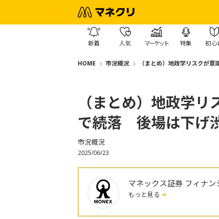
新着
人気
マーケット
特集
初心
HOME
市況概況
（まとめ）地政学リスクが意識
（まとめ）地政学リ
で続落 後場は下げ
市況概況
2025/06/23
マネックス証券 フィナン
もっと見る