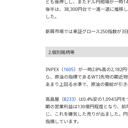
とも後押しし、またドル円相場が一時1
後半は、38,300円台で一進一退に推移
した。
新興市場では東証グロース250指数が
2.個別銘柄等
INPEX（
1605
）が一時2.8%高の2,1
ら、原油の指標であるWTI先物の期近物
あまり上回る水準で、原油の需給が引き
高島屋（
8233
）は0.4%安の1,094.
期の営業利益は130億円程度となり、前
じ、これを嫌気した売りが出ました。円
指摘しています。