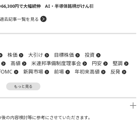
の66,300円で大幅続伸 AI・半導体銘柄がけん引
過去記事一覧を見る
株価
大引け
目標株価
投資
高値
米連邦準備制度理事会
円安
堅調
FOMC
新興市場
前場
年初来高値
反発
会
インバウンド
営業利益
FRB
もっと見る
後場
材料
下値
続落
地政学リスク
今後の内容検討等に参考にさせていただきます。