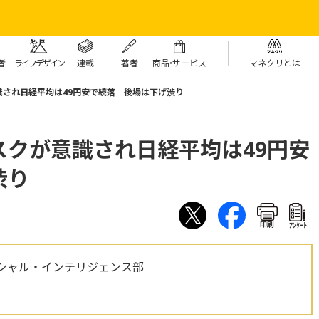
者
ライフデザイン
連載
著者
商
品・
サービス
マネクリとは
され日経平均は49円安で続落 後場は下げ渋り
スクが意識され日経平均は49円安
渋り
印刷
ｱﾝｹｰﾄ
シャル・インテリジェンス部