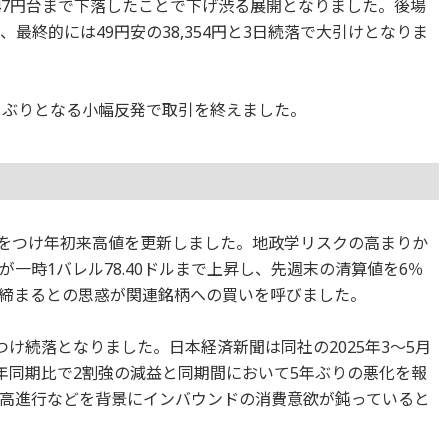
47円台まで下落したことで下げ渋る展開となりました。後場
し、最終的には49円安の38,354円と3日続落で大引けとなりま
3日ぶりとなる小幅反発で取引を終えました。
82円をつけ年初来高値を更新しました。地政学リスクの高まりか
が一時1バレル78.40ドルまで上昇し、先週末の清算値を6％
締まるとの思惑が関連銘柄への買いを呼びました。
5円をつけ続落となりました。日本経済新聞は同社の2025年3～5月
年同期比で2割強の減益と同期間において5年ぶりの悪化を報
高進行などを背景にインバウンドの消費意欲が鈍っていると