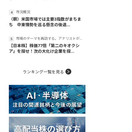
市況概況
（朝）米国市場では主要3指数がまちま
ち 中東情勢を巡る懸念の後退...
市場のテーマを再訪する。アナリストが読み解くテーマの本質
【日本株】株価77倍「第二のキオクシ
ア」を探せ！次の大化け企業を探...
ランキング一覧を見る