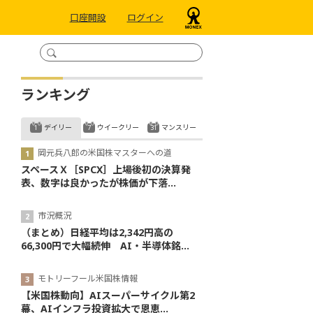
口座開設
ログイン
ランキング
デイリー
ウイークリー
マンスリー
岡元兵八郎の米国株マスターへの道
スペースＸ［SPCX］上場後初の決算発
表、数字は良かったが株価が下落...
市況概況
（まとめ）日経平均は2,342円高の
66,300円で大幅続伸 AI・半導体銘...
モトリーフール米国株情報
【米国株動向】AIスーパーサイクル第2
幕、AIインフラ投資拡大で恩恵...