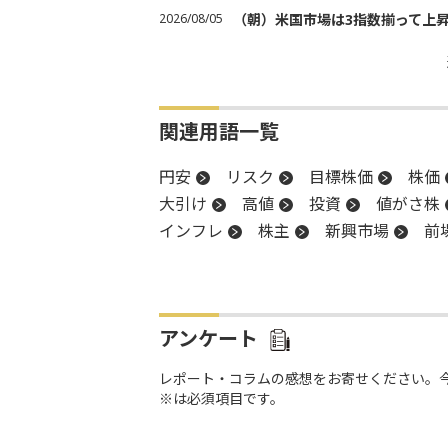
2026/08/05
（朝）米国市場は3指数揃って上
関連用語一覧
円安
リスク
目標株価
株価
大引け
高値
投資
値がさ株
インフレ
株主
新興市場
前
反発
上値
株価指数
株主還
消費者物価指数
CPI
生成AI
安値
アンケート
レポート・コラムの感想をお寄せください。
※は必須項目です。