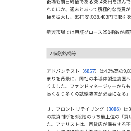
後場も前日終値である38,488円を挟
れたほか、週末とあって積極的な売買が
幅を拡大し、85円安の38,403円で取
新興市場では東証グロース250指数が続落
2.個別銘柄等
アドバンテスト（
6857
）は4.2%高の
まりを背景に、同社の半導体製造装置へ
りました。ファンドマネージャーからも
長くなり多くの試験装置が必要になる」
Ｊ．フロント リテイリング（
3086
）は
の投資判断を3段階のうち最上位の「買
た。アナリストは、百貨店が保有する不