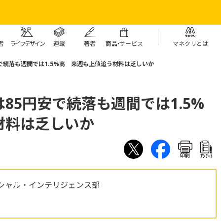
者
ライフデザイン
連載
著者
商
品・
サービス
マネクリとは
で続落も週間では1.5%高 来週も上値追う材料は乏しいか
85円安で続落も週間では1.5%
材料は乏しいか
印刷
ｱﾝｹｰﾄ
シャル・インテリジェンス部