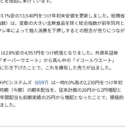
とを理由に挙げています。
3.1%安の13,540円をつけ年初来安値を更新しました。総務省
価指数）は、変動の大きい生鮮食品を除く総合指数が前年同月と
ンフレ率によって個人消費を下押しするとの懸念が売りにつなが
）は2.8%安の4,951円をつけ続落となりました。外資系証券
「オーバーウエート」から真ん中の「イコールウエート」
00円に引き下げたことで、これを嫌気した売りが出ました。
HPCシステムズ（
6597
）は一時9.0%高の2,230円をつけ年初
年6月期（今期）の期末配当を、従来計画の26円から2円増配と
て年間配当も前期実績の25円から増配となったことで、積極的
ました。