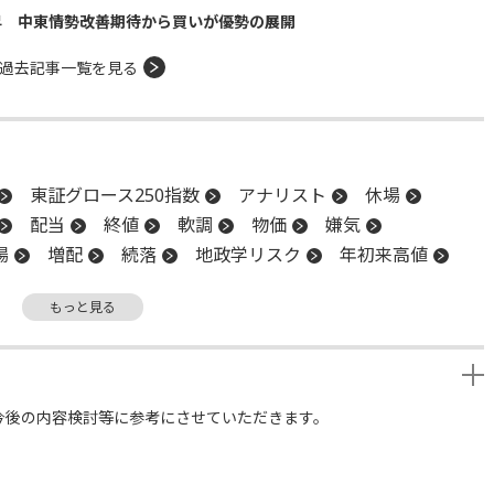
昇 中東情勢改善期待から買いが優勢の展開
過去記事一覧を見る
東証グロース250指数
アナリスト
休場
配当
終値
軟調
物価
嫌気
場
増配
続落
地政学リスク
年初来高値
元
株主総会
個人消費
後場
材料
もっと見る
前引け
年初来安値
引け
ファンド
物色
今後の内容検討等に参考にさせていただきます。