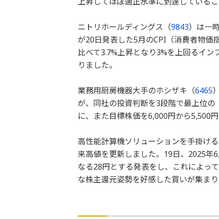
上昇してほぼ適正水準に到達しているこ
ニトリホールディングス（
9843
）は一時
が20日発表した5月のCPI（消費者物
比べて3.7%上昇となり3%を上回るイ
りました。
業務用厨房機器大手のホシザキ（
6465
が、同社の投資判断を3段階で最上位の
に、また目標株価を6,000円から5,5
高性能計算機ソリューションを手掛ける
来高値を更新しました。19日、2025
なる28円とする発表をし、これによっ
な株主還元姿勢を好感した買いが集まり