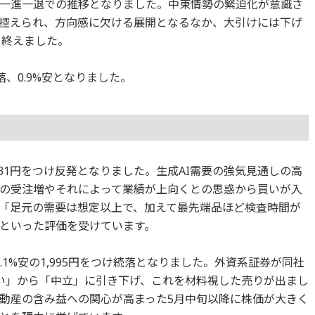
んで一進一退での推移となりました。中東情勢の緊迫化が意識さ
控えられ、方向感に欠ける展開となるなか、大引けには下げ
引を終えました。
、0.9%安となりました。
9,831円をつけ反発となりました。生成AI需要の強気見通しの高
の受注増やそれによって業績が上向くとの思惑から買いが入
「足元の需要は想定以上で、加えて最先端品ほど検査時間が
といった評価を受けています。
3.1%安の1,995円をつけ続落となりました。外資系証券が同社
い」から「中立」に引き下げ、これを材料視した売りが出まし
動産の含み益への関心が高まった5月中旬以降に株価が大きく