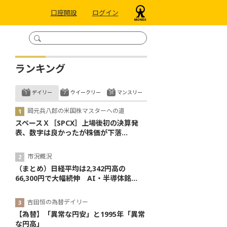
口座開設
ログイン
ランキング
デイリー
ウイークリー
マンスリー
岡元兵八郎の米国株マスターへの道
スペースＸ［SPCX］上場後初の決算発
表、数字は良かったが株価が下落...
市況概況
（まとめ）日経平均は2,342円高の
66,300円で大幅続伸 AI・半導体銘...
吉田恒の為替デイリー
【為替】「異常な円安」と1995年「異常
な円高」