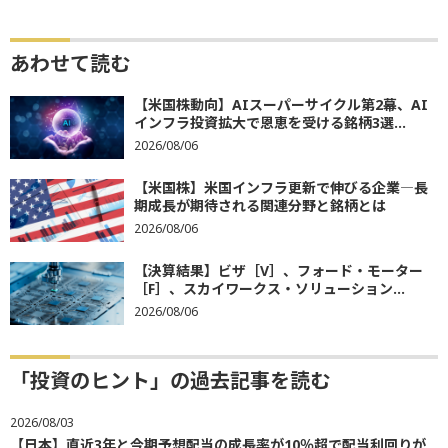
あわせて読む
【米国株動向】AIスーパーサイクル第2幕、AI
インフラ投資拡大で恩恵を受ける銘柄3選...
2026/08/06
【米国株】米国インフラ更新で伸びる企業―長
期成長が期待される関連分野と銘柄とは
2026/08/06
【決算結果】ビザ［V］、フォード・モーター
［F］、スカイワークス・ソリューション...
2026/08/06
「投資のヒント」の過去記事を読む
2026/08/03
【日本】直近3年と今期予想配当の成長率が10％超で配当利回りが