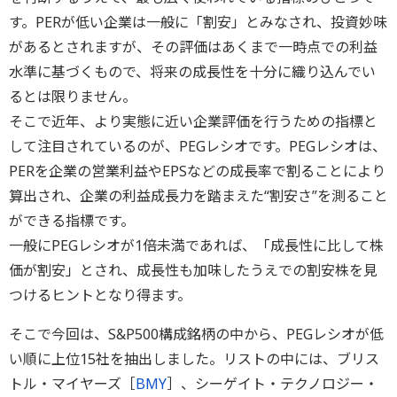
す。PERが低い企業は一般に「割安」とみなされ、投資妙味
があるとされますが、その評価はあくまで一時点での利益
水準に基づくもので、将来の成長性を十分に織り込んでい
るとは限りません。
そこで近年、より実態に近い企業評価を行うための指標と
して注目されているのが、PEGレシオです。PEGレシオは、
PERを企業の営業利益やEPSなどの成長率で割ることにより
算出され、企業の利益成長力を踏まえた“割安さ”を測ること
ができる指標です。
一般にPEGレシオが1倍未満であれば、「成長性に比して株
価が割安」とされ、成長性も加味したうえでの割安株を見
つけるヒントとなり得ます。
そこで今回は、S&P500構成銘柄の中から、PEGレシオが低
い順に上位15社を抽出しました。リストの中には、ブリス
トル・マイヤーズ［
BMY
］、シーゲイト・テクノロジー・