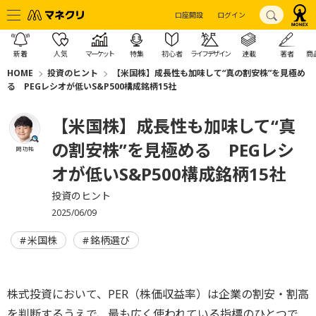
口座開設
ログイン
新着
人気
マーケット
特集
初心者
ライフデザイン
連載
著者
商
HOME
投資のヒント
【米国株】成長性も加味して“真の割安株”を見極め
る PEGレシオが低いS&P500構成銘柄15社
【米国株】成長性も加味して“真
の割安株”を見極める PEGレシ
岡 功祐
オが低いS&P500構成銘柄15社
投資のヒント
2025/06/09
米国株
銘柄選び
株式投資において、PER（株価収益率）は企業の割安・割高
を判断するうえで、最も広く使われている指標のひとつで