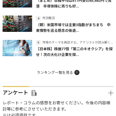
（まとめ）日経平均は617円安の65,683円で反
落 半導体株に売りも好...
市況概況
（朝）米国市場では主要3指数がまちまち 中
東情勢を巡る懸念の後退...
市場のテーマを再訪する。アナリストが読み解くテーマの本質
【日本株】株価77倍「第二のキオクシア」を探
せ！次の大化け企業を探...
ランキング一覧を見る
アンケート
レポート・コラムの感想をお寄せください。今後の内容検
討等に参考にさせていただきます。
※は必須項目です。