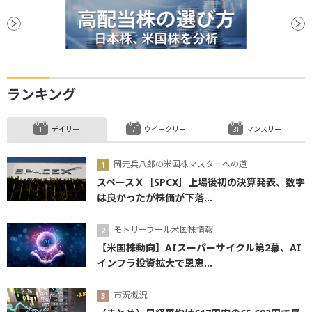
ランキング
デイリー
ウイークリー
マンスリー
岡元兵八郎の米国株マスターへの道
スペースＸ［SPCX］上場後初の決算発表、数字
は良かったが株価が下落...
モトリーフール米国株情報
【米国株動向】AIスーパーサイクル第2幕、AI
インフラ投資拡大で恩恵...
市況概況