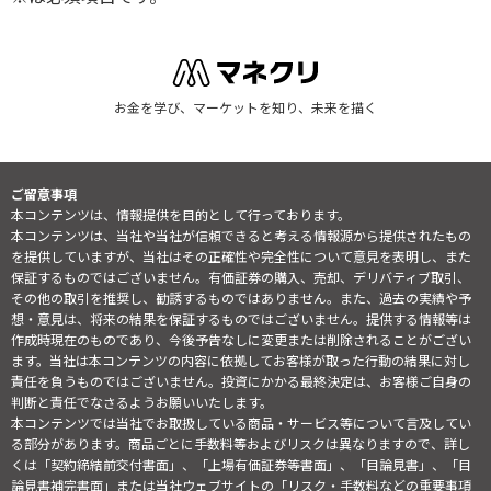
お金を学び、マーケットを知り、未来を描く
ご留意事項
本コンテンツは、情報提供を目的として行っております。
本コンテンツは、当社や当社が信頼できると考える情報源から提供されたもの
を提供していますが、当社はその正確性や完全性について意見を表明し、また
保証するものではございません。有価証券の購入、売却、デリバティブ取引、
その他の取引を推奨し、勧誘するものではありません。また、過去の実績や予
想・意見は、将来の結果を保証するものではございません。提供する情報等は
作成時現在のものであり、今後予告なしに変更または削除されることがござい
ます。当社は本コンテンツの内容に依拠してお客様が取った行動の結果に対し
責任を負うものではございません。投資にかかる最終決定は、お客様ご自身の
判断と責任でなさるようお願いいたします。
本コンテンツでは当社でお取扱している商品・サービス等について言及してい
る部分があります。商品ごとに手数料等およびリスクは異なりますので、詳し
くは「契約締結前交付書面」、「上場有価証券等書面」、「目論見書」、「目
論見書補完書面」または当社ウェブサイトの「
リスク・手数料などの重要事項