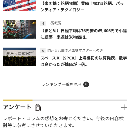
【米国株：銘柄発掘】業績上振れ5銘柄、パラ
ンティア・テクノロジー...
市況概況
（まとめ）日経平均は76円安の65,606円で小幅
に続落 来週は米物価指...
岡元兵八郎の米国株マスターへの道
スペースＸ［SPCX］上場後初の決算発表、数字
は良かったが株価が下落...
ランキング一覧を見る
アンケート
レポート・コラムの感想をお寄せください。今後の内容検
討等に参考にさせていただきます。