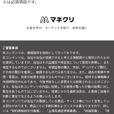
※は必須項目です。
お金を学び、マーケットを知り、未来を描く
ご留意事項
本コンテンツは、情報提供を目的として行っております。
本コンテンツは、当社や当社が信頼できると考える情報源から提供されたもの
を提供していますが、当社はその正確性や完全性について意見を表明し、また
保証するものではございません。有価証券の購入、売却、デリバティブ取引、
その他の取引を推奨し、勧誘するものではありません。また、過去の実績や予
想・意見は、将来の結果を保証するものではございません。提供する情報等は
作成時現在のものであり、今後予告なしに変更または削除されることがござい
ます。当社は本コンテンツの内容に依拠してお客様が取った行動の結果に対し
責任を負うものではございません。投資にかかる最終決定は、お客様ご自身の
判断と責任でなさるようお願いいたします。
本コンテンツでは当社でお取扱している商品・サービス等について言及してい
る部分があります。商品ごとに手数料等およびリスクは異なりますので、詳し
くは「契約締結前交付書面」、「上場有価証券等書面」、「目論見書」、「目