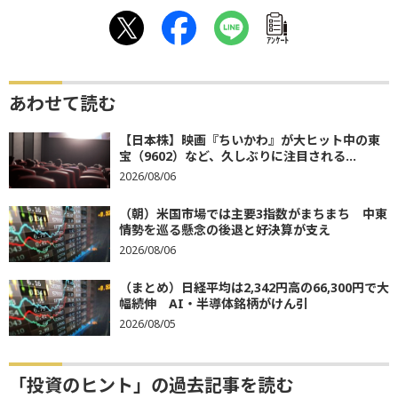
ｱﾝｹｰﾄ
あわせて読む
【日本株】映画『ちいかわ』が大ヒット中の東
宝（9602）など、久しぶりに注目される...
2026/08/06
（朝）米国市場では主要3指数がまちまち 中東
情勢を巡る懸念の後退と好決算が支え
2026/08/06
（まとめ）日経平均は2,342円高の66,300円で大
幅続伸 AI・半導体銘柄がけん引
2026/08/05
「投資のヒント」の過去記事を読む