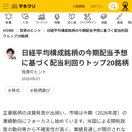
口座開設
ログイン
新着
人気
マーケット
特集
初心者
ライフデザイン
連載
著者
商
HOME
投資のヒント
日経平均構成銘柄の今期配当予想に基づく配当利回
りトップ20銘柄
日経平均構成銘柄の今期配当予想
に基づく配当利回りトップ20銘柄
投資のヒント
2025/05/21
株式
銘柄選び
主要銘柄の決算発表が出揃い、市場は今期（2026年度）の
業績動向にフォーカスし始めています。米国による関税政
策の動向等から不確実性が高く、業績見通しが開示されな