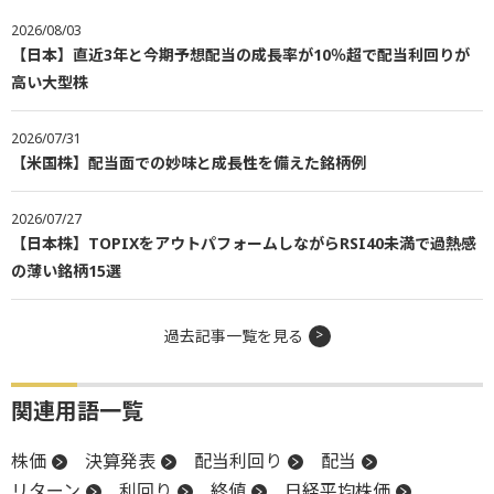
2026/08/03
【日本】直近3年と今期予想配当の成長率が10％超で配当利回りが
高い大型株
2026/07/31
【米国株】配当面での妙味と成長性を備えた銘柄例
2026/07/27
【日本株】TOPIXをアウトパフォームしながらRSI40未満で過熱感
の薄い銘柄15選
過去記事一覧を見る
関連用語一覧
株価
決算発表
配当利回り
配当
リターン
利回り
終値
日経平均株価