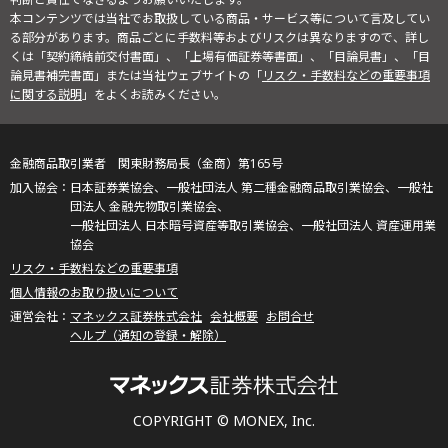
本コンテンツでは当社でお取扱している商品・サービス等について言及してい
る部分があります。商品ごとに手数料等およびリスクは異なりますので、詳し
くは「契約締結前交付書面」、「上場有価証券等書面」、「目論見書」、「目
論見書補完書面」または当社ウェブサイトの「
リスク・手数料などの重要事項
に関する説明
」をよくお読みください。
金融商品取引業者 関東財務局長（金商）第165号
日本証券業協会、一般社団法人 第二種金融商品取引業協会、一般社
団法人 金融先物取引業協会、
一般社団法人 日本暗号資産等取引業協会、一般社団法人 資産運用業
協会
リスク・手数料などの重要事項
個人情報のお取り扱いについて
マネックス証券株式会社
会社概要
お問合せ
ヘルプ（通知の登録・解除）
COPYRIGHT © MONEX, Inc.