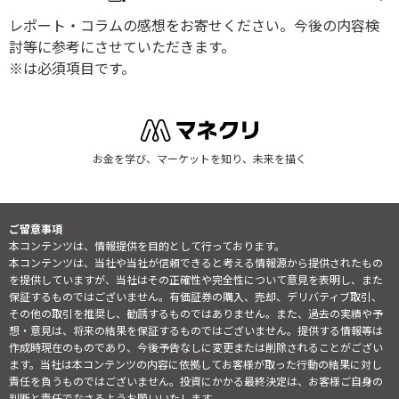
レポート・コラムの感想をお寄せください。今後の内容検
討等に参考にさせていただきます。
※は必須項目です。
お金を学び、マーケットを知り、未来を描く
ご留意事項
本コンテンツは、情報提供を目的として行っております。
本コンテンツは、当社や当社が信頼できると考える情報源から提供されたもの
を提供していますが、当社はその正確性や完全性について意見を表明し、また
保証するものではございません。有価証券の購入、売却、デリバティブ取引、
その他の取引を推奨し、勧誘するものではありません。また、過去の実績や予
想・意見は、将来の結果を保証するものではございません。提供する情報等は
作成時現在のものであり、今後予告なしに変更または削除されることがござい
ます。当社は本コンテンツの内容に依拠してお客様が取った行動の結果に対し
責任を負うものではございません。投資にかかる最終決定は、お客様ご自身の
判断と責任でなさるようお願いいたします。