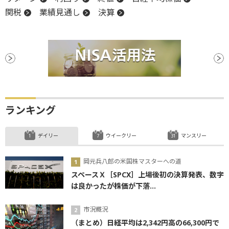
関税
業績見通し
決算
ランキング
デイリー
ウイークリー
マンスリー
岡元兵八郎の米国株マスターへの道
スペースＸ［SPCX］上場後初の決算発表、数字
は良かったが株価が下落...
市況概況
（まとめ）日経平均は2,342円高の66,300円で