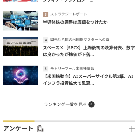
ストラテジーレポート
半導体株の調整は底値をつけたか
岡元兵八郎の米国株マスターへの道
スペースＸ［SPCX］上場後初の決算発表、数字
は良かったが株価が下落...
モトリーフール米国株情報
【米国株動向】AIスーパーサイクル第2幕、AI
インフラ投資拡大で恩恵...
ランキング一覧を見る
アンケート