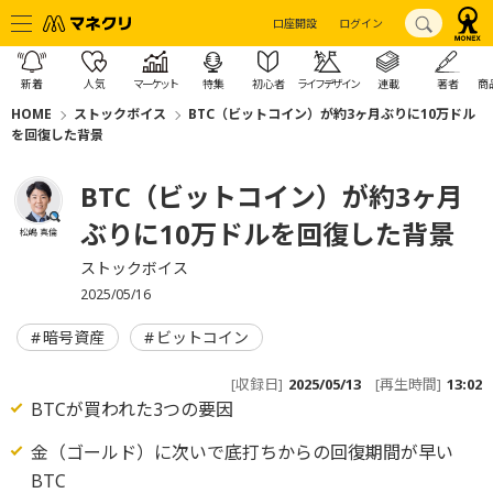
口座開設
ログイン
新着
人気
マーケット
特集
初心者
ライフデザイン
連載
著者
商
HOME
ストックボイス
BTC（ビットコイン）が約3ヶ月ぶりに10万ドル
を回復した背景
BTC（ビットコイン）が約3ヶ月
ぶりに10万ドルを回復した背景
松嶋 真倫
ストックボイス
2025/05/16
暗号資産
ビットコイン
[収録日]
2025/05/13
[再生時間]
13:02
BTCが買われた3つの要因
金（ゴールド）に次いで底打ちからの回復期間が早い
BTC