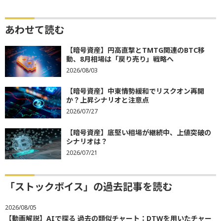
あわせて読む
【暗号資産】円高直撃とTMTG関連のBTC移
動、8月相場は「戻り売り」戦略へ
2026/08/03
【暗号資産】中東情勢緩和でリスクオン再開
か？上昇シナリオと注意点
2026/07/27
【暗号資産】底堅い相場が継続中、上値突破の
シナリオは？
2026/07/21
「ストックボイス」の過去記事を読む
2026/08/05
【動画解説】AIで探る 過去の類似チャート：DTWを用いたチャー