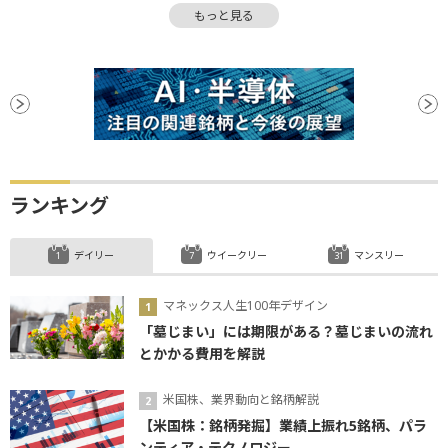
もっと見る
地政学リスク
ビットコイン
利下げ
ランキング
デイリー
ウイークリー
マンスリー
マネックス人生100年デザイン
「墓じまい」には期限がある？墓じまいの流れ
とかかる費用を解説
米国株、業界動向と銘柄解説
【米国株：銘柄発掘】業績上振れ5銘柄、パラ
ンティア・テクノロジー...