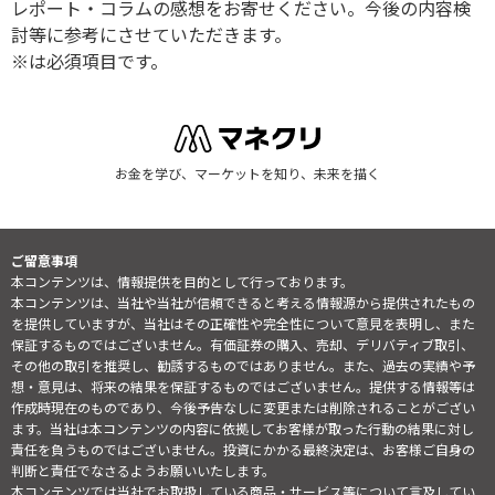
レポート・コラムの感想をお寄せください。今後の内容検
討等に参考にさせていただきます。
※は必須項目です。
お金を学び、マーケットを知り、未来を描く
ご留意事項
本コンテンツは、情報提供を目的として行っております。
本コンテンツは、当社や当社が信頼できると考える情報源から提供されたもの
を提供していますが、当社はその正確性や完全性について意見を表明し、また
保証するものではございません。有価証券の購入、売却、デリバティブ取引、
その他の取引を推奨し、勧誘するものではありません。また、過去の実績や予
想・意見は、将来の結果を保証するものではございません。提供する情報等は
作成時現在のものであり、今後予告なしに変更または削除されることがござい
ます。当社は本コンテンツの内容に依拠してお客様が取った行動の結果に対し
責任を負うものではございません。投資にかかる最終決定は、お客様ご自身の
判断と責任でなさるようお願いいたします。
本コンテンツでは当社でお取扱している商品・サービス等について言及してい