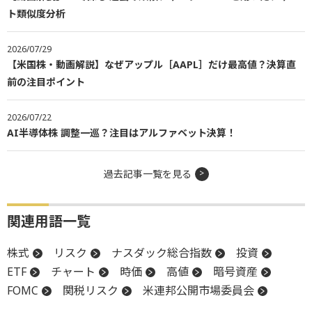
ト類似度分析
2026/07/29
【米国株・動画解説】なぜアップル［AAPL］だけ最高値？決算直
前の注目ポイント
2026/07/22
AI半導体株 調整一巡？注目はアルファベット決算！
過去記事一覧を見る
関連用語一覧
株式
リスク
ナスダック総合指数
投資
ETF
チャート
時価
高値
暗号資産
FOMC
関税リスク
米連邦公開市場委員会
アルトコイン
関税
材料
時価総額
底