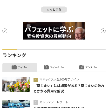
逆張り
地合い
高値
ディフェンシブ銘柄
もっと見る
米国株
インフレ
反発
引け
S&P500
関税
決算
堅調
個人消費
個人投資家
材料
消費者信頼感指数
CEO
調整
ナスダック100
パフォーマンス
ファンド
リバランス
ランキング
デイリー
ウイークリー
マンスリー
マネックス人生100年デザイン
「墓じまい」には期限がある？墓じまいの流れ
とかかる費用を解説
ストラテジーレポート