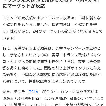
トランプ米大統領復帰がもたらす「不確実性」
にマーケットが反応
トランプ米大統領のホワイトハウス復帰は、市場に新たな
不確実性をもたらしました。株式市場は「不確実性を嫌
う」性質があり、2月のマーケットの動きがそれを証明して
います。
特に、関税の引き上げ政策は、選挙キャンペーンの公約と
して予想されていたものの、実際にトランプ政権がメキシ
コ・カナダへの関税措置を本格化させると、市場はその影
響を懸念し始めました。関税の引き上げがインフレに与え
る影響や、中国などの報復関税の応酬が米国経済に及ぼす
影響について、投資家は真剣に考え始めています。
また、テスラ［
TSLA
］CEOのイーロン・マスク氏率いる
DOGE（政府効率化省）による連邦政府職員のレイオフにつ
いても話題となっています。しかし、実際の影響はメディア