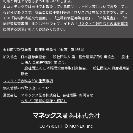
判断と責任でなさるようお願いいたします。
本コンテンツでは当社でお取扱している商品・サービス等について言及してい
る部分があります。商品ごとに手数料等およびリスクは異なりますので、詳し
くは「契約締結前交付書面」、「上場有価証券等書面」、「目論見書」、「目
論見書補完書面」または当社ウェブサイトの「
リスク・手数料などの重要事項
に関する説明
」をよくお読みください。
金融商品取引業者 関東財務局長（金商）第165号
日本証券業協会、一般社団法人 第二種金融商品取引業協会、一般社
団法人 金融先物取引業協会、
一般社団法人 日本暗号資産等取引業協会、一般社団法人 資産運用業
協会
リスク・手数料などの重要事項
個人情報のお取り扱いについて
マネックス証券株式会社
会社概要
お問合せ
ヘルプ（通知の登録・解除）
COPYRIGHT © MONEX, Inc.