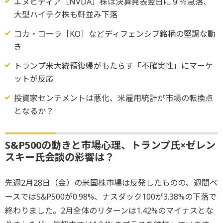
エヌビディア［NVDA］株は決算発表翌日に９％急落、
大型ハイテク株も軒並み下落
コカ・コーラ［KO］などディフェンシブ銘柄の堅調な動
き
トランプ米大統領復帰がもたらす「不確実性」にマーケ
ットが反応
投資家センチメントは悪化、米雇用統計が市場の転換点
となるか？
S&P500の動きと市場心理、トランプ氏×ゼレン
スキー氏会談の影響は？
先週2月28日（金）の米国株市場は反発したものの、週間ベ
ースではS&P500が0.98%、ナスダック100が3.38%の下落で
終わりました。2月全体のリターンは1.42%のマイナスとな