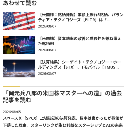
あわせて読む
【米国株：銘柄発掘】業績上振れ5銘柄、パラン
ティア・テクノロジーズ［PLTR］は「...
2026/08/07
【米国株】資本効率の改善と成長性を兼ね備え
た銘柄例
2026/08/07
【決算結果】シーゲイト・テクノロジー・ホー
ルディングス［STX］、Tモバイル［TMUS...
2026/08/07
「岡元兵八郎の米国株マスターへの道」の過去
記事を読む
2026/08/05
スペースＸ［SPCX］上場後初の決算発表、数字は良かったが株価が
下落した理由。スターリンクが生む利益をスターシップとAIの未来