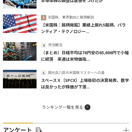
半導体株の調整は底値をつけたか
米国株、業界動向と銘柄解説
【米国株：銘柄発掘】業績上振れ5銘柄、パラ
ンティア・テクノロジー...
市況概況
（まとめ）日経平均は76円安の65,606円で小幅
に続落 来週は米物価指...
岡元兵八郎の米国株マスターへの道
スペースＸ［SPCX］上場後初の決算発表、数字
は良かったが株価が下落...
ランキング一覧を見る
アンケート