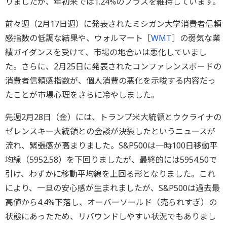
りましたが、年初来では1.24%のプラスを維持しています。
前々週（2月17日週）に発表されたミシガン大学消費者信頼
感指数の低調な結果や、ウォルマート［
WMT
］の弱気な業
績ガイダンスを受けて、市場の地合いは悪化していまし
た。さらに、2月25日に発表されたコンファレンスボードの
消費者信頼感指数が、個人消費の悪化を示唆する内容だっ
たことが市場心理をさらに冷やしました。
先週2月28日（金）には、トランプ米大統領とウクライナの
ゼレンスキー大統領との会談が決裂したというニュースが
流れ、緊張感が高まりました。S&P500は一時100日移動平
均線（5952.58）を下回りましたが、最終的には5954.50で
引け、わずかに移動平均線を上回る形となりました。これ
により、一旦の安心感が生まれましたが、S&P500は過去最
高値から4.4%下落し、オーバーソールド（売られすぎ）の
状態にあったため、リバウンドしやすい状況でもありまし