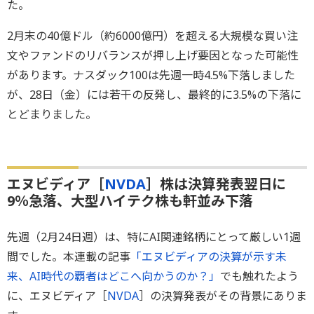
た。
2月末の40億ドル（約6000億円）を超える大規模な買い注
文やファンドのリバランスが押し上げ要因となった可能性
があります。ナスダック100は先週一時4.5%下落しました
が、28日（金）には若干の反発し、最終的に3.5%の下落に
とどまりました。
エヌビディア［
NVDA
］株は決算発表翌日に
9％急落、大型ハイテク株も軒並み下落
先週（2月24日週）は、特にAI関連銘柄にとって厳しい1週
間でした。本連載の記事
「エヌビディアの決算が示す未
来、AI時代の覇者はどこへ向かうのか？」
でも触れたよう
に、エヌビディア［
NVDA
］の決算発表がその背景にありま