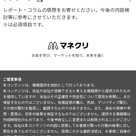
レポート・コラムの感想をお寄せください。今後の内容検
討等に参考にさせていただきます。
※は必須項目です。
お金を学び、マーケットを知り、未来を描く
ご留意事項
本コンテンツは、情報提供を目的として行っております。
本コンテンツは、当社や当社が信頼できると考える情報源から提供されたもの
を提供していますが、当社はその正確性や完全性について意見を表明し、また
保証するものではございません。有価証券の購入、売却、デリバティブ取引、
その他の取引を推奨し、勧誘するものではありません。また、過去の実績や予
想・意見は、将来の結果を保証するものではございません。提供する情報等は
作成時現在のものであり、今後予告なしに変更または削除されることがござい
ます。当社は本コンテンツの内容に依拠してお客様が取った行動の結果に対し
責任を負うものではございません。投資にかかる最終決定は、お客様ご自身の