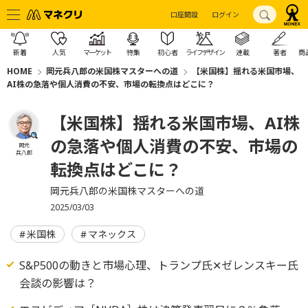
口座開設
ログイン
新着
人気
マーケット
特集
初心者
ライフデザイン
連載
著者
商
HOME
岡元兵八郎の米国株マスターへの道
【米国株】揺れる米国市場、
AI株の急落や個人消費の不安、市場の転換点はどこに？
【米国株】揺れる米国市場、AI株
の急落や個人消費の不安、市場の
岡元
兵八郎
転換点はどこに？
岡元兵八郎の米国株マスターへの道
2025/03/03
米国株
マネックス
S&P500の動きと市場心理、トランプ氏✕ゼレンスキー氏
会談の影響は？