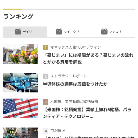
ランキング
デイリー
ウイークリー
マンスリー
マネックス人生100年デザイン
「墓じまい」には期限がある？墓じまいの流れ
とかかる費用を解説
ストラテジーレポート
半導体株の調整は底値をつけたか
米国株、業界動向と銘柄解説
【米国株：銘柄発掘】業績上振れ5銘柄、パラ
ンティア・テクノロジー...
市況概況