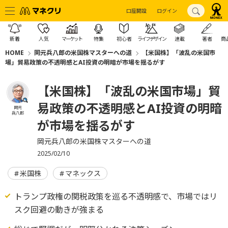
口座開設
ログイン
新着
人気
マーケット
特集
初心者
ライフデザイン
連載
著者
商
HOME
岡元兵八郎の米国株マスターへの道
【米国株】「波乱の米国市
場」貿易政策の不透明感とAI投資の明暗が市場を揺るがす
【米国株】「波乱の米国市場」貿
易政策の不透明感とAI投資の明暗
岡元
兵八郎
が市場を揺るがす
岡元兵八郎の米国株マスターへの道
2025/02/10
米国株
マネックス
トランプ政権の関税政策を巡る不透明感で、市場ではリ
スク回避の動きが強まる