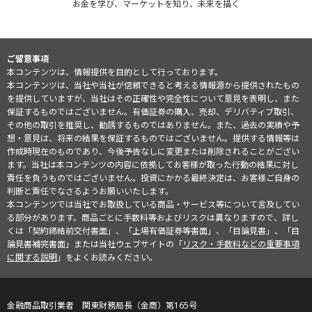
お金を学び、マーケットを知り、未来を描く
ご留意事項
本コンテンツは、情報提供を目的として行っております。
本コンテンツは、当社や当社が信頼できると考える情報源から提供されたもの
を提供していますが、当社はその正確性や完全性について意見を表明し、また
保証するものではございません。有価証券の購入、売却、デリバティブ取引、
その他の取引を推奨し、勧誘するものではありません。また、過去の実績や予
想・意見は、将来の結果を保証するものではございません。提供する情報等は
作成時現在のものであり、今後予告なしに変更または削除されることがござい
ます。当社は本コンテンツの内容に依拠してお客様が取った行動の結果に対し
責任を負うものではございません。投資にかかる最終決定は、お客様ご自身の
判断と責任でなさるようお願いいたします。
本コンテンツでは当社でお取扱している商品・サービス等について言及してい
る部分があります。商品ごとに手数料等およびリスクは異なりますので、詳し
くは「契約締結前交付書面」、「上場有価証券等書面」、「目論見書」、「目
論見書補完書面」または当社ウェブサイトの「
リスク・手数料などの重要事項
に関する説明
」をよくお読みください。
金融商品取引業者 関東財務局長（金商）第165号