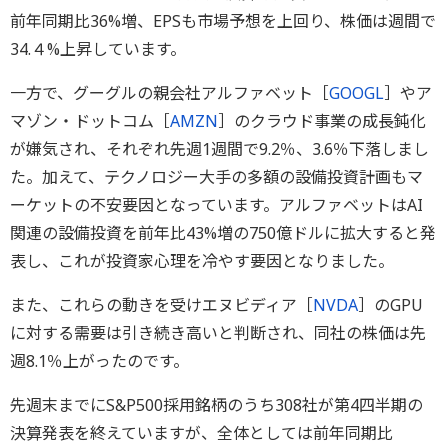
前年同期比36%増、EPSも市場予想を上回り、株価は週間で
34.４%上昇しています。
一方で、グーグルの親会社アルファベット［
GOOGL
］やア
マゾン・ドットコム［
AMZN
］のクラウド事業の成長鈍化
が嫌気され、それぞれ先週1週間で9.2％、3.6％下落しまし
た。加えて、テクノロジー大手の多額の設備投資計画もマ
ーケットの不安要因となっています。アルファベットはAI
関連の設備投資を前年比43%増の750億ドルに拡大すると発
表し、これが投資家心理を冷やす要因となりました。
また、これらの動きを受けエヌビディア［
NVDA
］のGPU
に対する需要は引き続き高いと判断され、同社の株価は先
週8.1％上がったのです。
先週末までにS&P500採用銘柄のうち308社が第4四半期の
決算発表を終えていますが、全体としては前年同期比