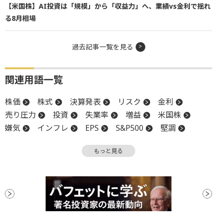
【米国株】AI投資は「規模」から「収益力」へ、業績vs金利で揺れ
る8月相場
過去記事一覧を見る
関連用語一覧
株価
株式
決算発表
リスク
金利
売り圧力
投資
失業率
増益
米国株
嫌気
インフレ
EPS
S&P500
堅調
消費者信頼感指数
投資家心理
ボラティリティ
もっと見る
親会社
関税
決算
設備投資
ナスダック100