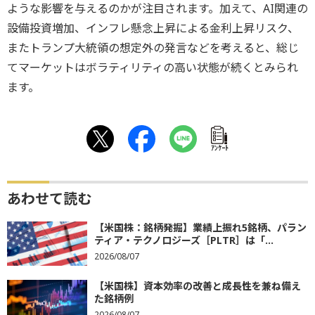
ような影響を与えるのかが注目されます。加えて、AI関連の
設備投資増加、インフレ懸念上昇による金利上昇リスク、
またトランプ大統領の想定外の発言などを考えると、総じ
てマーケットはボラティリティの高い状態が続くとみられ
ます。
ｱﾝｹｰﾄ
あわせて読む
【米国株：銘柄発掘】業績上振れ5銘柄、パラン
ティア・テクノロジーズ［PLTR］は「...
2026/08/07
【米国株】資本効率の改善と成長性を兼ね備え
た銘柄例
2026/08/07