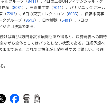
シャルグループ（
8411
）、4日の三菱UFJフィナンシャル・グ
井物産（
8031
）、三菱重工業（
7011
）、パナソニック ホール
車（
7203
）、6日の東京エレクトロン（
8035
）、伊藤忠商事
データグループ（
9613
）、日本製鉄（
5401
）、7日の
どが注目決算である。
続けば再び4万円を試す展開もあり得ると、決算発表への期待
念ながら全体としてはパっとしない状況である。日経予想ベ
いのままである。これでは株価が上値を試すのは難しい。今週
する。
印刷
ｱﾝｹｰﾄ