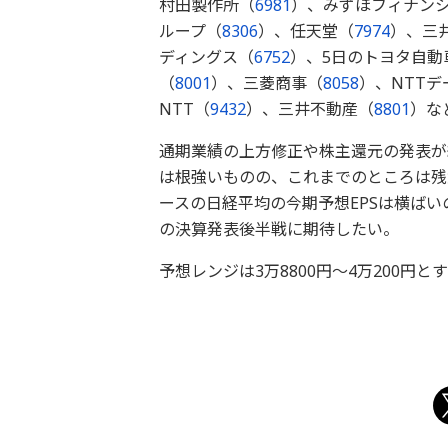
村田製作所（
6981
）、みずほフィナン
ループ（
8306
）、任天堂（
7974
）、三
ディングス（
6752
）、5日のトヨタ自動
（
8001
）、三菱商事（
8058
）、NTT
NTT（
9432
）、三井不動産（
8801
）な
通期業績の上方修正や株主還元の発表が
は根強いものの、これまでのところは残
ースの日経平均の今期予想EPSは横ば
の決算発表後半戦に期待したい。
予想レンジは3万8800円～4万200円と