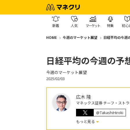
新着
人気
マーケット
特集
初心
HOME
今週のマーケット展望
日経平均の今週の
日経平均の今週の予想レ
今週のマーケット展望
2025/02/03
広木 隆
マネックス証券 チーフ・ストラ
@TakashiHiroki
もっと見る