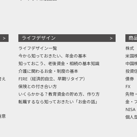
ライフデザイン
商
ライフデザイン一覧
株式
今から知っておきたい、年金の基本
米国
知っておこう、老後資金・相続の基本知識
中国
介護に関わるお金・制度の基本
投資
考え
FIRE（経済的自立、早期リタイア）
債券
保険との付き合い方
FX
いくらかかる？教育資金の貯め方、作り方
先物
転職するなら知っておきたい「お金の話」
金・
NISA
極意
個人型