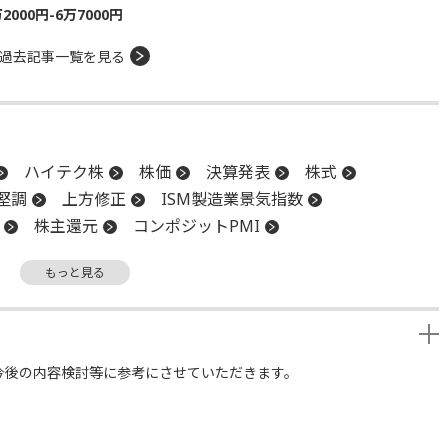
00円-6万7000円
過去記事一覧を見る
ハイテク株
株価
決算発表
株式
堅調
上方修正
ISM製造業景気指数
株主還元
コンポジットPMI
値
関税
決算
下値
もっと見る
今後の内容検討等に参考にさせていただきます。