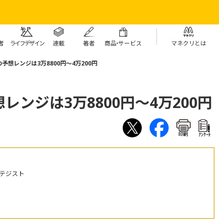
者
ライフデザイン
連載
著者
商
品・
サービス
マネクリとは
予想レンジは3万8800円～4万200円
ンジは3万8800円～4万200円
印刷
ｱﾝｹｰﾄ
テジスト