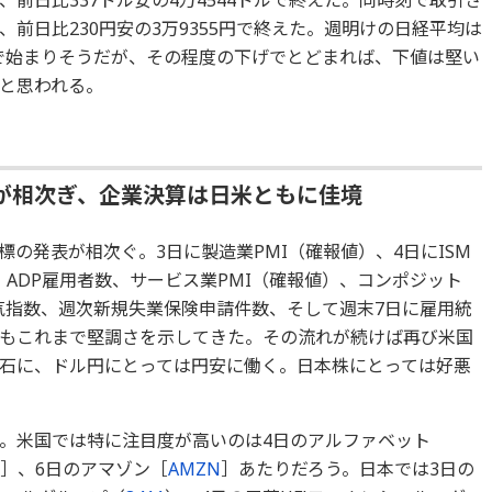
前日比230円安の3万9355円で終えた。週明けの日経平均は
度で始まりそうだが、その程度の下げでとどまれば、下値は堅い
と思われる。
が相次ぎ、企業決算は日米ともに佳境
の発表が相次ぐ。3日に製造業PMI（確報値）、4日にISM
数、ADP雇用者数、サービス業PMI（確報値）、コンポジット
景気指数、週次新規失業保険申請件数、そして週末7日に雇用統
もこれまで堅調さを示してきた。その流れが続けば再び米国
石に、ドル円にとっては円安に働く。日本株にとっては好悪
。米国では特に注目度が高いのは4日のアルファベット
］、6日のアマゾン［
AMZN
］あたりだろう。日本では3日の