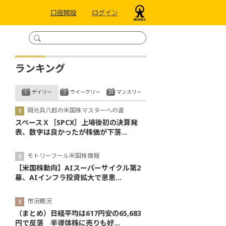
口座開設
ログイン
ランキング
デイリー
ウイークリー
マンスリー
岡元兵八郎の米国株マスターへの道
スペースＸ［SPCX］上場後初の決算発
表、数字は良かったが株価が下落...
モトリーフール米国株情報
【米国株動向】AIスーパーサイクル第2
幕、AIインフラ投資拡大で恩恵...
市況概況
（まとめ）日経平均は617円安の65,683
円で反落 半導体株に売りも好...