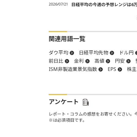
2026/07/21
日経平均の今週の予想レンジは6万20
関連用語一覧
ダウ平均
日経平均先物
ドル円
前日比
金利
高値
円安
ISM非製造業景気指数
EPS
株主
新規失業保険申請件数
反落
上
アンケート
レポート・コラムの感想をお寄せください。
※は必須項目です。