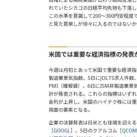
れていたシカゴの日経平均先物も下落し、
この水準を意識して200～300円安程
と見た買戻しが徐々に入るのではないか
米国では重要な経済指標の発表
今週は月初とあって米国で重要な経済指標
製造業景気指数、5日にJOLTS求人件
PMI（確報値）、6日にISM非製造業
計が発表される。これらの指標はいずれ
金利が上昇し、米国のハイテク株には重
両面の要素となる。
企業の決算発表は日米とも佳境を迎える
［
GOOGL
］、5日のクアルコム［
QCOM