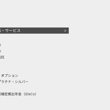
品・サービス
株
株
信託
・オプション
プラチナ・シルバー
確定拠出年金（iDeCo）