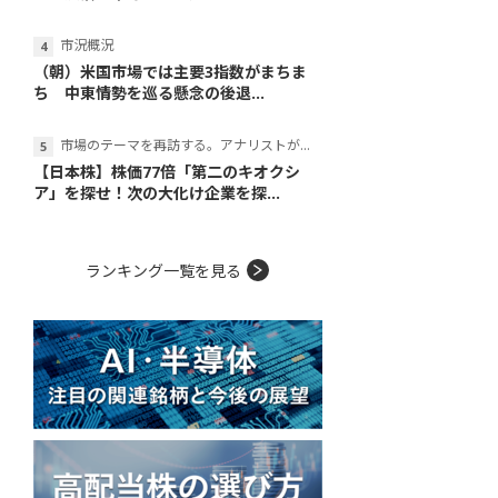
市況概況
（朝）米国市場では主要3指数がまちま
ち 中東情勢を巡る懸念の後退...
市場のテーマを再訪する。アナリストが読み解くテーマの本質
【日本株】株価77倍「第二のキオクシ
ア」を探せ！次の大化け企業を探...
ランキング一覧を見る