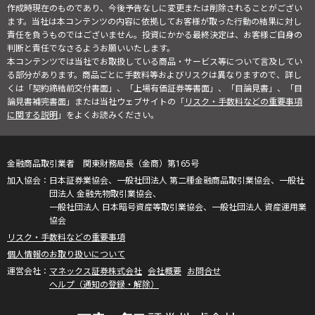
作成時現在のものであり、今後予告なしに変更または削除されることがござい
ます。当社は本コンテンツの内容に依拠してお客様が取った行動の結果に対し
責任を負うものではございません。投資にかかる最終決定は、お客様ご自身の
判断と責任でなさるようお願いいたします。
本コンテンツでは当社でお取扱している商品・サービス等について言及してい
る部分があります。商品ごとに手数料等およびリスクは異なりますので、詳し
くは「契約締結前交付書面」、「上場有価証券等書面」、「目論見書」、「目
論見書補完書面」または当社ウェブサイトの「
リスク・手数料などの重要事項
に関する説明
」をよくお読みください。
金融商品取引業者 関東財務局長（金商）第165号
日本証券業協会、一般社団法人 第二種金融商品取引業協会、一般社
団法人 金融先物取引業協会、
一般社団法人 日本暗号資産等取引業協会、一般社団法人 資産運用業
協会
リスク・手数料などの重要事項
個人情報のお取り扱いについて
マネックス証券株式会社
会社概要
お問合せ
ヘルプ（通知の登録・解除）