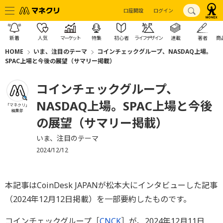
口座開設
ログイン
新着
人気
マーケット
特集
初心者
ライフデザイン
連載
著者
商
HOME
いま、注目のテーマ
コインチェックグループ、NASDAQ上場。
SPAC上場と今後の展望（サマリー掲載）
コインチェックグループ、
NASDAQ上場。SPAC上場と今後
「マネクリ」
編集部
の展望（サマリー掲載）
いま、注目のテーマ
2024/12/12
本記事はCoinDesk JAPANが松本大にインタビューした記事
（2024年12月12日掲載）を一部要約したものです。
コインチェックグループ［
CNCK
］が、2024年12月11日