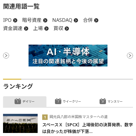
関連用語一覧
IPO
暗号資産
NASDAQ
合併
資金調達
上場
買収
ランキング
デイリー
ウイークリー
マンスリー
岡元兵八郎の米国株マスターへの道
スペースＸ［SPCX］上場後初の決算発表、数字
は良かったが株価が下落...