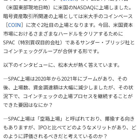
（米国東部現地日時）に米国のNASDAQに上場しました。
暗号資産取引所関連の上場としては米大手のコインベース
［
COIN
］に次ぐ2社目の上場となります。今回、米国資本
市場におけるさまざまなハードルをクリアするために
SPAC（特別買収目的会社）であるサンダー・ブリッジ社と
コインチェックグループが合併する形です。
以下のインタビューに、松本大が熱く答えています。
―SPAC上場は2020年から2021年にブームがあり、その
後、上場数、資金調達額は大幅に減少しましたが、その状
況下で、コインチェックの上場プロセスを継続することが
できた要因はなにか？
―SPAC上場は「空箱上場」と呼ばれており、揶揄する向き
もありますが、IPOと比べてどのようなメリットがあり、ど
のように評価されるべきだと考えているのか？