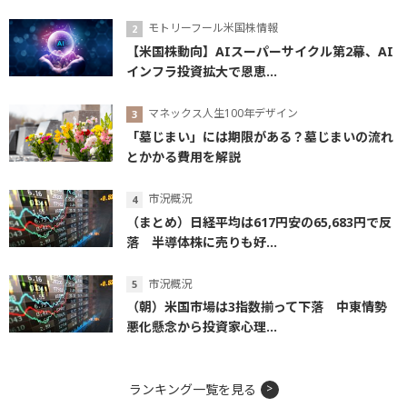
モトリーフール米国株情報
【米国株動向】AIスーパーサイクル第2幕、AI
インフラ投資拡大で恩恵...
マネックス人生100年デザイン
「墓じまい」には期限がある？墓じまいの流れ
とかかる費用を解説
市況概況
（まとめ）日経平均は617円安の65,683円で反
落 半導体株に売りも好...
市況概況
（朝）米国市場は3指数揃って下落 中東情勢
悪化懸念から投資家心理...
ランキング一覧を見る