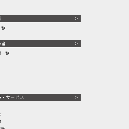
者
一覧
心者
者一覧
品・サービス
株
株
信託