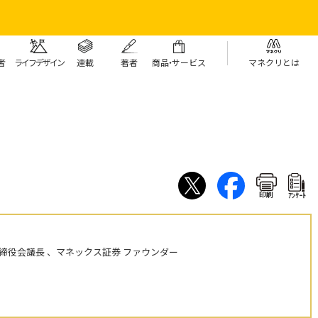
者
ライフデザイン
連載
著者
商
品・
サービス
マネクリとは
印刷
ｱﾝｹｰﾄ
締役会議長 、マネックス証券 ファウンダー