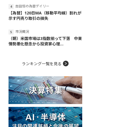
吉田恒の為替デイリー
【為替】120日MA（移動平均線）割れが
示す円売り取引の損失
市況概況
（朝）米国市場は3指数揃って下落 中東
情勢悪化懸念から投資家心理...
ランキング一覧を見る