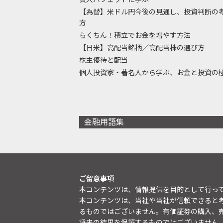
【為替】米ドル円今後の見通し、投資判断の
方
らくちん！積立でお金を増やす方法
【日米】高配当銘柄／高配当株の選び方
株主優待と配当
個人投資家・著名人から学ぶ、お金と投資の
金融用語集
ご留意事項
本コンテンツは、情報提供を目的として行っ
本コンテンツは、当社や当社が信頼できると
るものではございません。有価証券の購入、
将来の結果を保証するものではございません