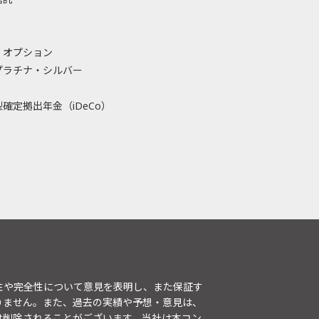
・オプション
プラチナ・シルバー
確定拠出年金（iDeCo）
性や完全性について意見を表明し、また保証す
りません。また、過去の実績や予想・意見は、
は削除されることがございます。当社は本コン