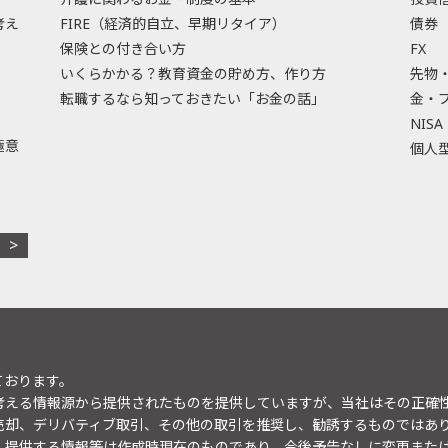
考え
FIRE（経済的自立、早期リタイア）
債券
保険との付き合い方
FX
いくらかかる？教育資金の貯め方、作り方
先物
転職するなら知っておきたい「お金の話」
金・
NISA
極意
個人型
ております。
考える情報源から提供されたものを提供していますが、当社はその正確
売却、デリバティブ取引、その他の取引を推奨し、勧誘するものではあ
。提供する情報等は作成時現在のものであり、今後予告なしに変更また