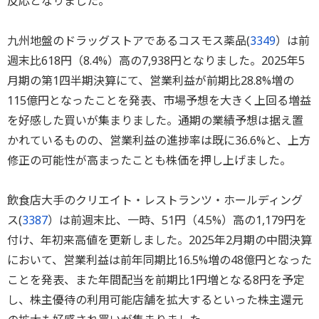
反応となりました。
九州地盤のドラッグストアであるコスモス薬品(
3349
）は前
週末比618円（8.4%）高の7,938円となりました。2025年5
月期の第1四半期決算にて、営業利益が前期比28.8%増の
115億円となったことを発表、市場予想を大きく上回る増益
を好感した買いが集まりました。通期の業績予想は据え置
かれているものの、営業利益の進捗率は既に36.6%と、上方
修正の可能性が高まったことも株価を押し上げました。
飲食店大手のクリエイト・レストランツ・ホールディング
ス(
3387
）は前週末比、一時、51円（4.5%）高の1,179円を
付け、年初来高値を更新しました。2025年2月期の中間決算
において、営業利益は前年同期比16.5%増の48億円となった
ことを発表、また年間配当を前期比1円増となる8円を予定
し、株主優待の利用可能店舗を拡大するといった株主還元