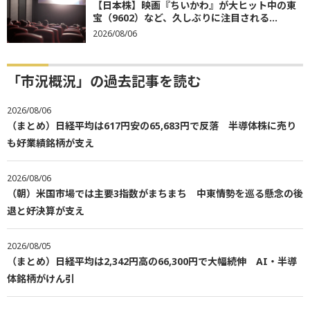
【日本株】映画『ちいかわ』が大ヒット中の東
宝（9602）など、久しぶりに注目される...
2026/08/06
「市況概況」の過去記事を読む
2026/08/06
（まとめ）日経平均は617円安の65,683円で反落 半導体株に売り
も好業績銘柄が支え
2026/08/06
（朝）米国市場では主要3指数がまちまち 中東情勢を巡る懸念の後
退と好決算が支え
2026/08/05
（まとめ）日経平均は2,342円高の66,300円で大幅続伸 AI・半導
体銘柄がけん引