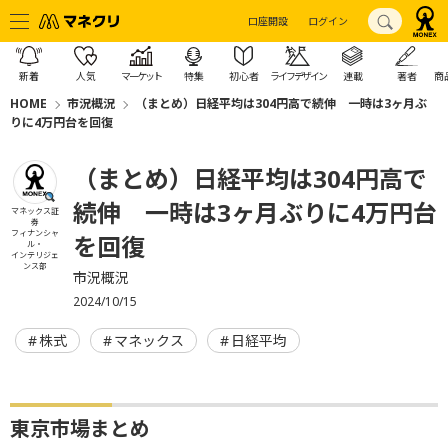
口座開設
ログイン
新着
人気
マーケット
特集
初心者
ライフデザイン
連載
著者
商
HOME
市況概況
（まとめ）日経平均は304円高で続伸 一時は3ヶ月ぶ
りに4万円台を回復
（まとめ）日経平均は304円高で
続伸 一時は3ヶ月ぶりに4万円台
マネックス証
券
フィナンシャ
を回復
ル・
インテリジェ
ンス部
市況概況
2024/10/15
株式
マネックス
日経平均
東京市場まとめ