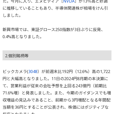
た。今月に入り、エヌビディア［
NVDA
］が13％高と好調
に推移していることもあり、半導体関連株が相場をけん引
しました。
新興市場では、東証グロース250指数が3日ぶりに反発、
0.4%高となりました。
2.個別銘柄等
ビックカメラ(
3048
）が前週末比192円（12.6%）高の1,722
円と大幅高となりました。11日の2024円8月期の本決算に
て、営業利益が従来の会社予想を上回る243億円（前期比
71.6%増）と発表しました。また、今期のガイダンスでも増
収増益の見込みであること、前期から3円増配となる年間配
当額を36円とすることが公表され、株価にはポジティブな