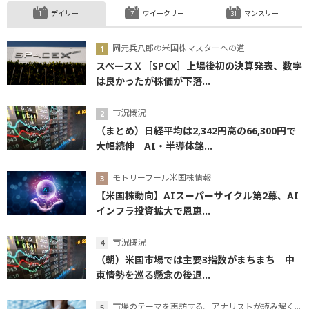
デイリー
ウイークリー
マンスリー
岡元兵八郎の米国株マスターへの道
スペースＸ［SPCX］上場後初の決算発表、数字
は良かったが株価が下落...
市況概況
（まとめ）日経平均は2,342円高の66,300円で
大幅続伸 AI・半導体銘...
モトリーフール米国株情報
【米国株動向】AIスーパーサイクル第2幕、AI
インフラ投資拡大で恩恵...
市況概況
（朝）米国市場では主要3指数がまちまち 中
東情勢を巡る懸念の後退...
市場のテーマを再訪する。アナリストが読み解くテーマの本質