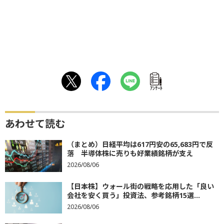
ｱﾝｹｰﾄ
あわせて読む
（まとめ）日経平均は617円安の65,683円で反
落 半導体株に売りも好業績銘柄が支え
2026/08/06
【日本株】ウォール街の戦略を応用した「良い
会社を安く買う」投資法、参考銘柄15選...
2026/08/06