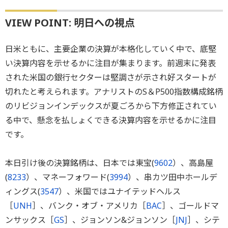
VIEW POINT: 明日への視点
日米ともに、主要企業の決算が本格化していく中で、底堅
い決算内容を示せるかに注目が集まります。前週末に発表
された米国の銀行セクターは堅調さが示され好スタートが
切れたと考えられます。アナリストのS＆P500指数構成銘柄
のリビジョンインデックスが夏ごろから下方修正されてい
る中で、懸念を払しょくできる決算内容を示せるかに注目
です。
本日引け後の決算銘柄は、日本では東宝(
9602
）、高島屋
(
8233
）、マネーフォワード(
3994
）、串カツ田中ホールデ
ィングス(
3547
）、米国ではユナイテッドヘルス
［
UNH
］、バンク・オブ・アメリカ［
BAC
］、ゴールドマ
ンサックス［
GS
］、ジョンソン&ジョンソン［
JNJ
］、シテ