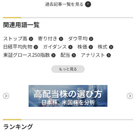
過去記事一覧を見る
関連用語一覧
ストップ高
寄り付き
ダウ平均
日経平均先物
ガイダンス
株価
株式
東証グロース250指数
配当
アナリスト
円高
業績予想
高値
インデックス
もっと見る
堅調
四半期決算
上方修正
底堅い
嫌気
S&P500
株主
株主還元
株主優待
新興市場
前場
増益
増配
年初来高値
反発
反落
引け
上値
営業利益
下方修正
決算
後場
前引け
底
続伸
ランキング