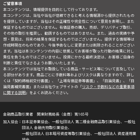
ご留意事項
本コンテンツは、情報提供を目的として行っております。
本コンテンツは、当社や当社が信頼できると考える情報源から提供されたもの
を提供していますが、当社はその正確性や完全性について意見を表明し、また
保証するものではございません。有価証券の購入、売却、デリバティブ取引、
その他の取引を推奨し、勧誘するものではありません。また、過去の実績や予
想・意見は、将来の結果を保証するものではございません。提供する情報等は
作成時現在のものであり、今後予告なしに変更または削除されることがござい
ます。当社は本コンテンツの内容に依拠してお客様が取った行動の結果に対し
責任を負うものではございません。投資にかかる最終決定は、お客様ご自身の
判断と責任でなさるようお願いいたします。
本コンテンツでは当社でお取扱している商品・サービス等について言及してい
る部分があります。商品ごとに手数料等およびリスクは異なりますので、詳し
くは「契約締結前交付書面」、「上場有価証券等書面」、「目論見書」、「目
論見書補完書面」または当社ウェブサイトの「
リスク・手数料などの重要事項
に関する説明
」をよくお読みください。
金融商品取引業者 関東財務局長（金商）第165号
日本証券業協会、一般社団法人 第二種金融商品取引業協会、一般社
団法人 金融先物取引業協会、
一般社団法人 日本暗号資産等取引業協会、一般社団法人 資産運用業
協会