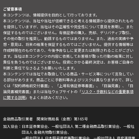
ご留意事項
本コンテンツは、情報提供を目的として行っております。
本コンテンツは、当社や当社が信頼できると考える情報源から提供されたもの
を提供していますが、当社はその正確性や完全性について意見を表明し、また
保証するものではございません。有価証券の購入、売却、デリバティブ取引、
その他の取引を推奨し、勧誘するものではありません。また、過去の実績や予
想・意見は、将来の結果を保証するものではございません。提供する情報等は
作成時現在のものであり、今後予告なしに変更または削除されることがござい
ます。当社は本コンテンツの内容に依拠してお客様が取った行動の結果に対し
責任を負うものではございません。投資にかかる最終決定は、お客様ご自身の
判断と責任でなさるようお願いいたします。
本コンテンツでは当社でお取扱している商品・サービス等について言及してい
る部分があります。商品ごとに手数料等およびリスクは異なりますので、詳し
くは「契約締結前交付書面」、「上場有価証券等書面」、「目論見書」、「目
論見書補完書面」または当社ウェブサイトの「
リスク・手数料などの重要事項
に関する説明
」をよくお読みください。
金融商品取引業者 関東財務局長（金商）第165号
日本証券業協会、一般社団法人 第二種金融商品取引業協会、一般社
団法人 金融先物取引業協会、
一般社団法人 日本暗号資産等取引業協会、一般社団法人 資産運用業