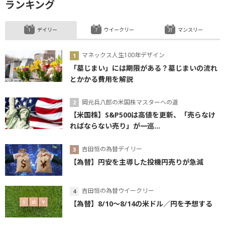
ランキング
デイリー
ウイークリー
マンスリー
マネックス人生100年デザイン
「墓じまい」には期限がある？墓じまいの流れ
とかかる費用を解説
岡元兵八郎の米国株マスターへの道
【米国株】S&P500は高値を更新、「売らなけ
ればならない売り」が一巡...
吉田恒の為替デイリー
【為替】円安を主導した投機円売りが急減
吉田恒の為替ウイークリー
【為替】8/10～8/14の米ドル／円を予想する