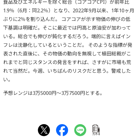
食品及びエネルギーを除く総合（
コアコアCPI）が前年比
1.9％（6月：同2.2％）となり、
2022年9月以来、1年10ヶ月
ぶりに2％を割り込んだ。 コアコアが示す物価の伸びの低
下基調は明確だ。
そこに最近では円高と原油安が加わって
いる。
総合でも伸びが鈍化するだろう。
端的に言えばイン
フレは沈静化しているということだ。 そのような指標が発
表された直後に、
その物価の動向を無視して植田総裁がこ
れまでと同じスタンスの発
言をすれば、さすがに市場も荒
れて当然だ。今週、
いちばんのリスクだと思う。警戒した
い。
予想レンジは3万5000円～3万7500円とする。
ｱﾝｹｰﾄ