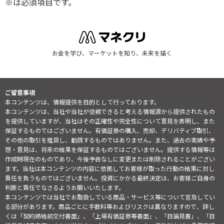
※は必須項目です。
お金を学び、マーケットを知り、未来を描く
ご留意事項
本コンテンツは、情報提供を目的として行っております。
本コンテンツは、当社や当社が信頼できると考える情報源から提供されたもの
を提供していますが、当社はその正確性や完全性について意見を表明し、また
保証するものではございません。有価証券の購入、売却、デリバティブ取引、
その他の取引を推奨し、勧誘するものではありません。また、過去の実績や予
想・意見は、将来の結果を保証するものではございません。提供する情報等は
作成時現在のものであり、今後予告なしに変更または削除されることがござい
ます。当社は本コンテンツの内容に依拠してお客様が取った行動の結果に対し
責任を負うものではございません。投資にかかる最終決定は、お客様ご自身の
判断と責任でなさるようお願いいたします。
本コンテンツでは当社でお取扱している商品・サービス等について言及してい
る部分があります。商品ごとに手数料等およびリスクは異なりますので、詳し
くは「契約締結前交付書面」、「上場有価証券等書面」、「目論見書」、「目