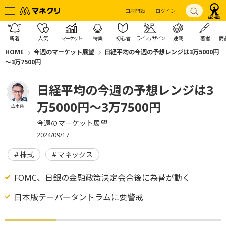
口座開設
ログイン
新着
人気
マーケット
特集
初心者
ライフデザイン
連載
著者
商
HOME
今週のマーケット展望
日経平均の今週の予想レンジは3万5000円
～3万7500円
日経平均の今週の予想レンジは3
万5000円～3万7500円
広木 隆
今週のマーケット展望
2024/09/17
株式
マネックス
FOMC、日銀の金融政策決定会合後に為替が動く
日本版テーパータントラムに要警戒