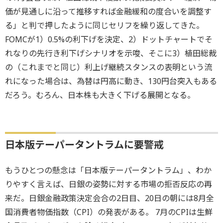
価が見通しに沿って推移すれば金融緩和の度合いを調整す
る」
と判で押したように同じセリフを繰り返してきた。
FOMCが1）0.5%の利下げを決定、2）
ドットチャートでそ
れなりの先行き利下げシナリオを示唆、
そこに3）植田総裁
の（これまでと同じ）
利上げ継続スタンスの表明という流
れになった場合は、
為替は円高に動き、130円台突入もある
だろう。むろん、
日本株も大きく下げる展開となる。
日本版テーパータントラムに要警戒
もうひとつの懸念は「日本版テーパータントラム」、
わか
りやすく言えば、
日銀の姿勢に対する市場の拒否反応の再
来だ。
日銀金融政策決定会合の2日目、
20日の朝には8月全
国消費者物価指数（CPI）の発表がある。 7月のCPIは生鮮