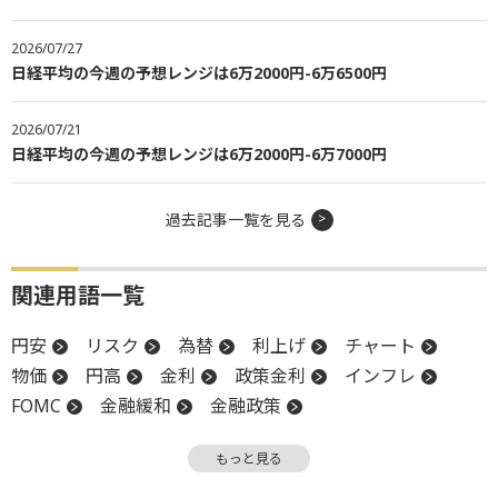
2026/07/27
日経平均の今週の予想レンジは6万2000円-6万6500円
2026/07/21
日経平均の今週の予想レンジは6万2000円-6万7000円
過去記事一覧を見る
関連用語一覧
円安
リスク
為替
利上げ
チャート
物価
円高
金利
政策金利
インフレ
FOMC
金融緩和
金融政策
米連邦公開市場委員会
米連邦準備制度理事会
もっと見る
FRB
金融政策決定会合
消費者物価指数
CPI
調整
日銀
利下げ
利下げ見通し