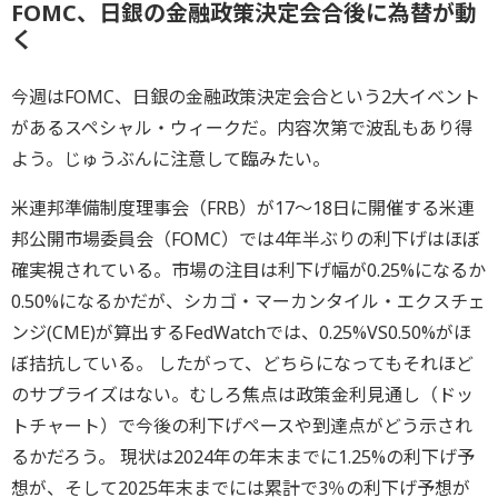
FOMC、日銀の金融政策決定会合後に為替が動
く
今週はFOMC、
日銀の金融政策決定会合という2大イベント
があるスペシャル・
ウィークだ。内容次第で波乱もあり得
よう。
じゅうぶんに注意して臨みたい。
米連邦準備制度理事会（FRB）が17～18日に開催する米連
邦公開市場委員会（FOMC）
では4年半ぶりの利下げはほぼ
確実視されている。
市場の注目は利下げ幅が0.25%になるか
0.50%
になるかだが、シカゴ・マーカンタイル・エクスチェ
ンジ(
CME)が算出するFedWatchでは、0.25%VS0.
50%がほ
ぼ拮抗している。 したがって、どちらになってもそれほど
のサプライズはない。
むしろ焦点は政策金利見通し（ドッ
トチャート）
で今後の利下げペースや到達点がどう示され
るかだろう。 現状は2024年の年末までに1.25%の利下げ予
想が、
そして2025年末までには累計で3％
の利下げ予想が