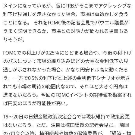
メインになっているが、
仮にFRBがそこまでアグレッシブな
利下げ見通しを示さなかった
場合、市場は肩透かしを食う
ことになる。 それをFOMC後の記者会見でパウエル議長が
うまく説明できるか
、市場との対話力が問われる場面もあ
りそうだ。
FOMCでの利上げが0.25％にとどまる場合や、
今後の利下げ
のパスについて市場の織り込みほどの大幅な金利低下
の見
通しが示されなかった場合、かなり円安ドル高に動くだろ
う。 一方で0.5%
の利下げと上述の金利低下シナリオが示さ
れても市場の期待の範囲
内なので、それほど大きく円高は
進まないだろう。
今回のFOMCイベントの期待値を勘案すれ
ば円安のほうが可能性
が高い。
19～20日の日銀金融政策決定会合では現状維持で政策変更
はないだろ
う。ただ、注目は植田総裁の記者会見だ。 前回
の7月会合以降、植田総裁や複数の政策委員が、「経済・
物