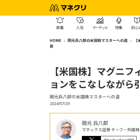
新着
人気
マーケット
特集
初心
HOME
岡元兵八郎の米国株マスターへの道
【
昇
【米国株】マグニフ
ョンをこなしながら
岡元兵八郎の米国株マスターへの道
2024/07/29
岡元 兵八郎
マネックス証券 チーフ・外国