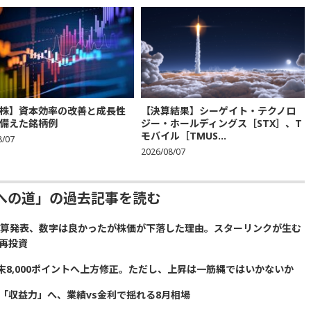
株】資本効率の改善と成長性
【決算結果】シーゲイト・テクノロ
備えた銘柄例
ジー・ホールディングス［STX］、T
モバイル［TMUS...
8/07
2026/08/07
への道」の過去記事を読む
の決算発表、数字は良かったが株価が下落した理由。スターリンクが生む
再投資
の年末8,000ポイントへ上方修正。ただし、上昇は一筋縄ではいかないか
「収益力」へ、業績vs金利で揺れる8月相場