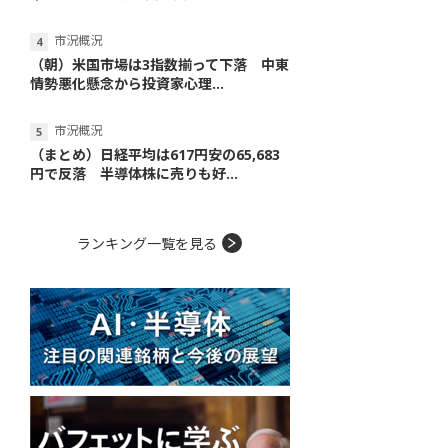
市況概況
（朝）米国市場は3指数揃って下落 中東
情勢悪化懸念から投資家心理...
市況概況
（まとめ）日経平均は617円安の65,683
円で反落 半導体株に売りも好...
ランキング一覧を見る