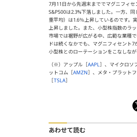
7月11日から先週末まででマグニフィセ
S&P500は2.3%下落しました。一方、
重平均）は1.6％上昇しているのです。実
上昇しました。また、小型株指数のラッセ
市場では裾野が広がる中、広範な業種で
ドは続くなかでも、マグニフィセント7
小型株とのローテーションをこなしなが
（※）アップル［
AAPL
］、マイクロソ
ットコム［
AMZN
］、メタ・プラットフ
［
TSLA
］
あわせて読む