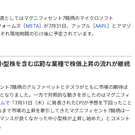
表としてはマグニフィセント7銘柄のマイクロソフト
フォームズ［
META
］が7月31日、アップル［
AAPL
］とアマゾ
れぞれ現地時間の引け後に予定されています。
小型株を含む広範な業種で株価上昇の流れが継続
ント7銘柄のアルファベットとテスラがともに市場の期待ほ
となりました。一方で対照的な動きを示したのはマグニフィ
ラム
で「7月11日（木）に発表されたCPIが予想を下回ったこと
れまで市場の上昇を牽引してきたマグニフィセント7銘柄は一
マンスが良くなかった中小型株が上昇し始めた」とコメント
。