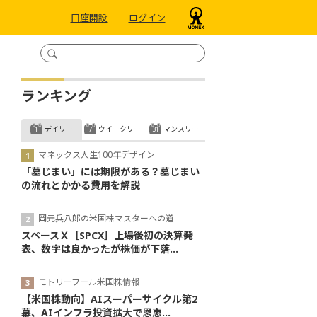
口座開設
ログイン
ランキング
デイリー
ウイークリー
マンスリー
マネックス人生100年デザイン
「墓じまい」には期限がある？墓じまい
の流れとかかる費用を解説
岡元兵八郎の米国株マスターへの道
スペースＸ［SPCX］上場後初の決算発
表、数字は良かったが株価が下落...
モトリーフール米国株情報
【米国株動向】AIスーパーサイクル第2
幕、AIインフラ投資拡大で恩恵...