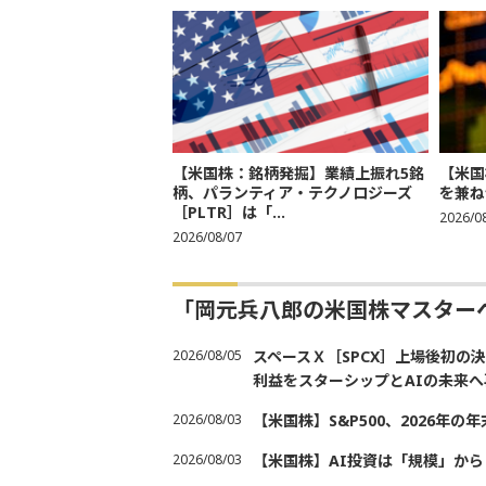
【米国株：銘柄発掘】業績上振れ5銘
【米国
柄、パランティア・テクノロジーズ
を兼ね
［PLTR］は「...
2026/0
2026/08/07
「岡元兵八郎の米国株マスター
2026/08/05
スペースＸ［SPCX］上場後初
利益をスターシップとAIの未来へ
2026/08/03
【米国株】S&P500、2026年
2026/08/03
【米国株】AI投資は「規模」から