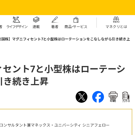
者
ライフデザイン
連載
著者
商
品・
サービス
マネクリとは
米国株】マグニフィセント7と小型株はローテーションをこなしながら引き続き上
ィセント7と小型株はローテーシ
引き続き上昇
印刷
ｱﾝｹｰﾄ
株コンサルタント兼マネックス・ユニバーシティ シニアフェロー