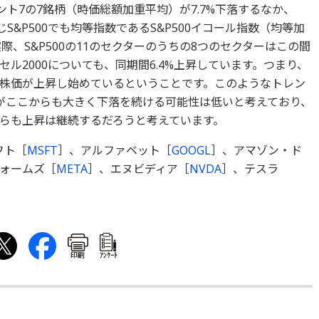
ント7の7銘柄（時価総額加重平均）が7.7%下落するなか、
同じS&P500でも均等指数であるS&P500イコール指数（均等加
際、S&P500の11のセクターのうちの8つのセクターはこの間
ル2000についても、同期間6.4%上昇しています。つまり、
株価が上昇し始めているということです。このようなトレン
がここからも大きく下落を続ける可能性は低いと考えており、
らも上昇は継続するだろうと考えています。
フト［
MSFT
］、アルファベット［
GOOGL
］、アマゾン・ド
ォームズ［
META
］、エヌビディア［
NVDA
］、テスラ
印刷
ｱﾝｹｰﾄ