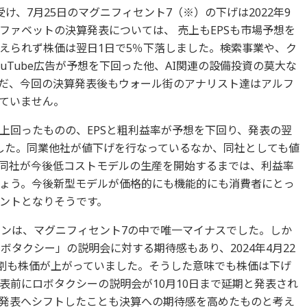
け、7月25日のマグニフィセント7（※）の下げは2022年9
ファベットの決算発表については、 売上もEPSも市場予想を
えられず株価は翌日1日で5％下落しました。検索事業や、ク
uTube広告が予想を下回った他、AI関連の設備投資の莫大な
だ、今回の決算発表後もウォール街のアナリスト達はアルフ
ていません。
上回ったものの、EPSと粗利益率が予想を下回り、発表の翌
ました。同業他社が値下げを行なっているなか、同社としても値
同社が今後低コストモデルの生産を開始するまでは、利益率
ょう。今後新型モデルが価格的にも機能的にも消費者にとっ
ントとなりそうです。
ーンは、マグニフィセント7の中で唯一マイナスでした。しか
ボタクシー」の説明会に対する期待感もあり、2024年4月22
7割も株価が上がっていました。そうした意味でも株価は下げ
表前にロボタクシーの説明会が10月10日まで延期と発表され
発表へシフトしたことも決算への期待感を高めたものと考え