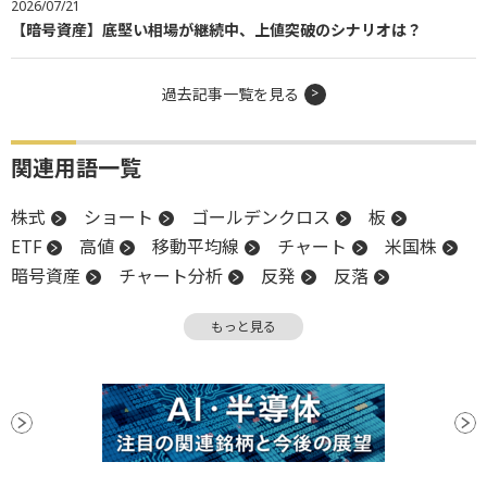
2026/07/21
【暗号資産】底堅い相場が継続中、上値突破のシナリオは？
過去記事一覧を見る
関連用語一覧
株式
ショート
ゴールデンクロス
板
ETF
高値
移動平均線
チャート
米国株
暗号資産
チャート分析
反発
反落
引け
イーサリアム
上値
押し目買い
もっと見る
ビットコイン
安値