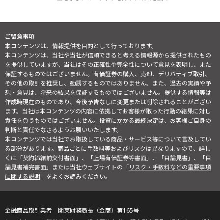
ご留意事項
本コンテンツは、情報提供を目的として行っております。
本コンテンツは、当社や当社が信頼できると考える情報源から提供されたもの
を提供していますが、当社はその正確性や完全性について意見を表明し、また
保証するものではございません。有価証券の購入、売却、デリバティブ取引、
その他の取引を推奨し、勧誘するものではありません。また、過去の実績や予
想・意見は、将来の結果を保証するものではございません。提供する情報等は
作成時現在のものであり、今後予告なしに変更または削除されることがござい
ます。当社は本コンテンツの内容に依拠してお客様が取った行動の結果に対し
責任を負うものではございません。投資にかかる最終決定は、お客様ご自身の
判断と責任でなさるようお願いいたします。
本コンテンツでは当社でお取扱している商品・サービス等について言及してい
る部分があります。商品ごとに手数料等およびリスクは異なりますので、詳し
くは「契約締結前交付書面」、「上場有価証券等書面」、「目論見書」、「目
論見書補完書面」または当社ウェブサイトの「
リスク・手数料などの重要事項
に関する説明
」をよくお読みください。
金融商品取引業者 関東財務局長（金商）第165号