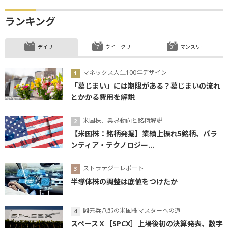
ランキング
デイリー
ウイークリー
マンスリー
マネックス人生100年デザイン
「墓じまい」には期限がある？墓じまいの流れ
とかかる費用を解説
米国株、業界動向と銘柄解説
【米国株：銘柄発掘】業績上振れ5銘柄、パラ
ンティア・テクノロジー...
ストラテジーレポート
半導体株の調整は底値をつけたか
岡元兵八郎の米国株マスターへの道
スペースＸ［SPCX］上場後初の決算発表、数字