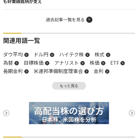
も好業績銘柄が支え
過去記事一覧を見る
関連用語一覧
ダウ平均
ドル円
ハイテク株
株式
為替
目標株価
アナリスト
株価
ETF
長期金利
米連邦準備制度理事会
金利
地合い
高値
米国株
NASDAQ
分配金
もっと見る
FRB
株価指数
堅調
上場
続伸
続落
投資信託
利下げ