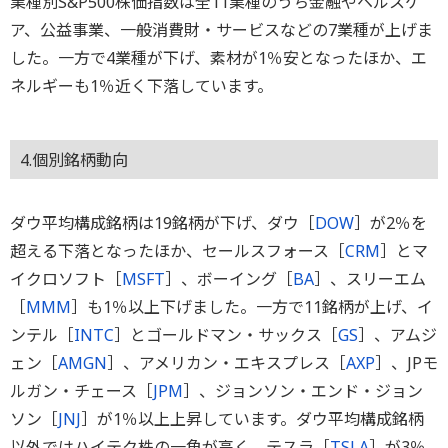
業種別S&P500株価指数は全11業種のうち金融やヘルスケ
ア、公益事業、一般消費財・サービスなどの7業種が上げま
した。一方で4業種が下げ、素材が1％安となったほか、エ
ネルギーも1％近く下落しています。
4.個別銘柄動向
ダウ平均構成銘柄は19銘柄が下げ、ダウ［
DOW
］が2％を
超える下落となったほか、セールスフォース［
CRM
］とマ
イクロソフト［
MSFT
］、ボーイング［
BA
］、スリーエム
［
MMM
］も1％以上下げました。一方で11銘柄が上げ、イ
ンテル［
INTC
］とゴールドマン・サックス［
GS
］、アムジ
ェン［
AMGN
］、アメリカン・エキスプレス［
AXP
］、JPモ
ルガン・チェース［
JPM
］、ジョンソン・エンド・ジョン
ソン［
JNJ
］が1％以上上昇しています。ダウ平均構成銘柄
以外ではハイテク株の一角が高く、テスラ［
TSLA
］が3％