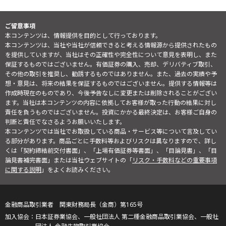
ご留意事項
本コンテンツは、情報提供を目的として行っております。
本コンテンツは、当社や当社が信頼できると考える情報源から提供されたもの
を提供していますが、当社はその正確性や完全性について意見を表明し、また
保証するものではございません。有価証券の購入、売却、デリバティブ取引、
その他の取引を推奨し、勧誘するものではありません。また、過去の実績や予
想・意見は、将来の結果を保証するものではございません。提供する情報等は
作成時現在のものであり、今後予告なしに変更または削除されることがござい
ます。当社は本コンテンツの内容に依拠してお客様が取った行動の結果に対し
責任を負うものではございません。投資にかかる最終決定は、お客様ご自身の
判断と責任でなさるようお願いいたします。
本コンテンツでは当社でお取扱している商品・サービス等について言及してい
る部分があります。商品ごとに手数料等およびリスクは異なりますので、詳し
くは「契約締結前交付書面」、「上場有価証券等書面」、「目論見書」、「目
論見書補完書面」または当社ウェブサイトの「
リスク・手数料などの重要事項
に関する説明
」をよくお読みください。
金融商品取引業者 関東財務局長（金商）第165号
日本証券業協会、一般社団法人 第二種金融商品取引業協会、一般社