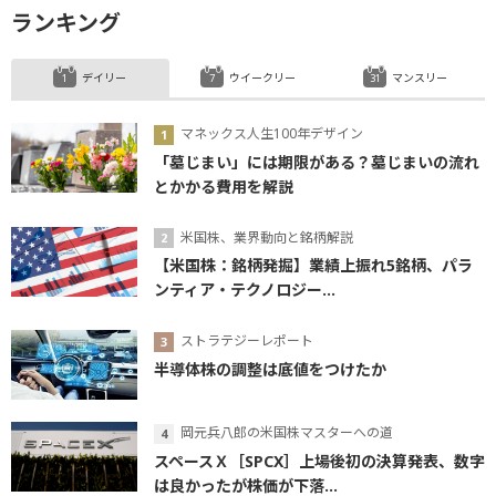
ランキング
デイリー
ウイークリー
マンスリー
マネックス人生100年デザイン
「墓じまい」には期限がある？墓じまいの流れ
とかかる費用を解説
米国株、業界動向と銘柄解説
【米国株：銘柄発掘】業績上振れ5銘柄、パラ
ンティア・テクノロジー...
ストラテジーレポート
半導体株の調整は底値をつけたか
岡元兵八郎の米国株マスターへの道
スペースＸ［SPCX］上場後初の決算発表、数字
は良かったが株価が下落...