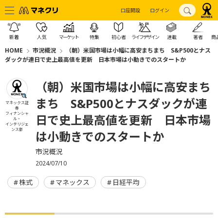
口座開設
ログイン
新着
人気
マーケット
特集
初心者
ライフデザイン
連載
著者
商
HOME
市況概況
（朝）米国市場は小幅に高安まちまち S&P500とナス
ダックが連日で史上最高値を更新 日本市場は小動きでのスタートか
（朝）米国市場は小幅に高安まち
まち S&P500とナスダックが連
マネックス証
券
フィナンシャ
日で史上最高値を更新 日本市場
ル・
インテリジェ
ンス部
は小動きでのスタートか
市況概況
2024/07/10
株式
マネックス
日経平均