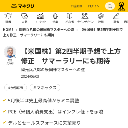
口座開設
ログイン
新着
人気
マーケット
特集
初心者
ライフデザイン
連載
著者
商
HOME
岡元兵八郎の米国株マスターへの道
【米国株】第2四半期予想で
上方修正 サマーラリーにも期待
【米国株】第2四半期予想で上方
修正 サマーラリーにも期待
岡元
兵八郎
岡元兵八郎の米国株マスターへの道
2024/06/03
米国株
マネックス
5月後半は史上最高値からミニ調整
PCE（米個人消費支出）はインフレ低下を示唆
デルとセールスフォースに失望売り