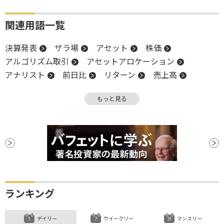
関連用語一覧
決算発表
ザラ場
アセット
株価
アルゴリズム取引
アセットアロケーション
アナリスト
前日比
リターン
売上高
移動平均線
機関投資家
上方修正
増益
もっと見る
高値
米国株
インフレ
EPS
下方修正
引け
S&P500
決算
底
調整
ナスダック100
パフォーマンス
安値
利下げ
ランキング
デイリー
ウイークリー
マンスリー