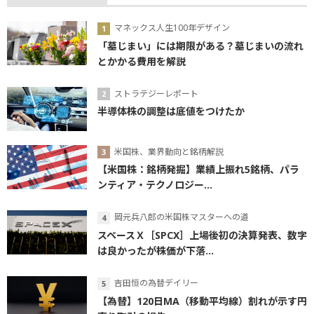
マネックス人生100年デザイン
「墓じまい」には期限がある？墓じまいの流れ
とかかる費用を解説
ストラテジーレポート
半導体株の調整は底値をつけたか
米国株、業界動向と銘柄解説
【米国株：銘柄発掘】業績上振れ5銘柄、パラ
ンティア・テクノロジー...
岡元兵八郎の米国株マスターへの道
スペースＸ［SPCX］上場後初の決算発表、数字
は良かったが株価が下落...
吉田恒の為替デイリー
【為替】120日MA（移動平均線）割れが示す円