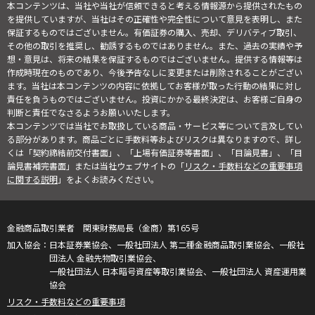
本コンテンツは、当社や当社が信頼できると考える情報源から提供されたもの
を提供していますが、当社はその正確性や完全性について意見を表明し、また
保証するものではございません。有価証券の購入、売却、デリバティブ取引、
その他の取引を推奨し、勧誘するものではありません。また、過去の実績や予
想・意見は、将来の結果を保証するものではございません。提供する情報等は
作成時現在のものであり、今後予告なしに変更または削除されることがござい
ます。当社は本コンテンツの内容に依拠してお客様が取った行動の結果に対し
責任を負うものではございません。投資にかかる最終決定は、お客様ご自身の
判断と責任でなさるようお願いいたします。
本コンテンツでは当社でお取扱している商品・サービス等について言及してい
る部分があります。商品ごとに手数料等およびリスクは異なりますので、詳し
くは「契約締結前交付書面」、「上場有価証券等書面」、「目論見書」、「目
論見書補完書面」または当社ウェブサイトの「
リスク・手数料などの重要事項
に関する説明
」をよくお読みください。
金融商品取引業者 関東財務局長（金商）第165号
日本証券業協会、一般社団法人 第二種金融商品取引業協会、一般社
団法人 金融先物取引業協会、
一般社団法人 日本暗号資産等取引業協会、一般社団法人 資産運用業
協会
リスク・手数料などの重要事項