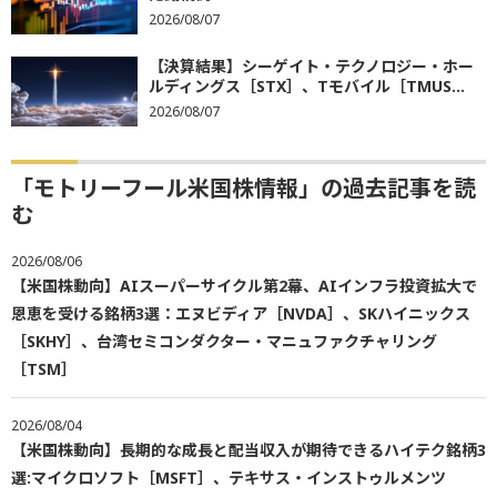
2026/08/07
【決算結果】シーゲイト・テクノロジー・ホー
ルディングス［STX］、Tモバイル［TMUS...
2026/08/07
「モトリーフール米国株情報」の過去記事を読
む
2026/08/06
【米国株動向】AIスーパーサイクル第2幕、AIインフラ投資拡大で
恩恵を受ける銘柄3選：エヌビディア［NVDA］、SKハイニックス
［SKHY］、台湾セミコンダクター・マニュファクチャリング
［TSM］
2026/08/04
【米国株動向】長期的な成長と配当収入が期待できるハイテク銘柄3
選:マイクロソフト［MSFT］、テキサス・インストゥルメンツ