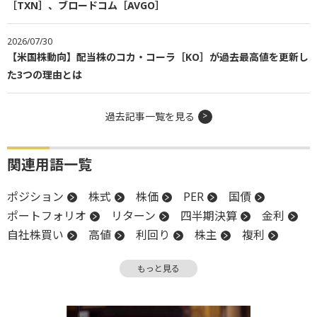
［TXN］、ブロードコム［AVGO］
2026/07/30
【米国株動向】配当株のコカ・コーラ［KO］が過去最高値を更新し
た3つの理由とは
過去記事一覧を見る
関連用語一覧
ポジション
株式
株価
PER
国債
ポートフォリオ
リターン
四半期決算
金利
自社株買い
高値
利回り
株主
複利
営業利益
キャッシュフロー
決算
CEO
もっと見る
CB
時価総額
上場