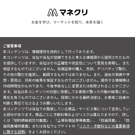
お金を学び、マーケットを知り、未来を描く
ご留意事項
本コンテンツは、情報提供を目的として行っております。
本コンテンツは、当社や当社が信頼できると考える情報源から提供されたもの
を提供していますが、当社はその正確性や完全性について意見を表明し、また
保証するものではございません。有価証券の購入、売却、デリバティブ取引、
その他の取引を推奨し、勧誘するものではありません。また、過去の実績や予
想・意見は、将来の結果を保証するものではございません。提供する情報等は
作成時現在のものであり、今後予告なしに変更または削除されることがござい
ます。当社は本コンテンツの内容に依拠してお客様が取った行動の結果に対し
責任を負うものではございません。投資にかかる最終決定は、お客様ご自身の
判断と責任でなさるようお願いいたします。
本コンテンツでは当社でお取扱している商品・サービス等について言及してい
る部分があります。商品ごとに手数料等およびリスクは異なりますので、詳し
くは「契約締結前交付書面」、「上場有価証券等書面」、「目論見書」、「目
論見書補完書面」または当社ウェブサイトの「
リスク・手数料などの重要事項
に関する説明
」をよくお読みください。