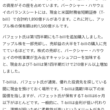
の資産がその座を占めています。バークシャー・ハサウェ
イのバランスシートには、現金と米国財務省短期証券（T-
bill）で合計約1,890億ドルがあります。これに対し、アッ
プル株の保有額は約1,500億ドルです。
バフェット氏は第1四半期にもT-billを追加購入しました。
アップル株を一部売却し、売却益の大半をT-billの購入に充
てているほどです。株式の売却と、バークシャー・ハサウ
ェイの中核事業が生み出すキャッシュフローを加味する
と、現金およびT-billは第1四半期だけで210億ドル以上増加
しました。
T-billは、バフェット氏が通常、優れた投資先を探している
間に現金を預けておく場所です。T-billは満期1年以下の米
国債を指しますが、バフェット氏が保有するT-billは6ヶ月
以下がほとんどです。一般的に、T-billは金利が低い代わり
に、満期が短いために柔軟性が高いというメリットがあり