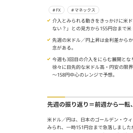
FX
マネックス
介入とみられる動きをきっかけに米ド
ない？」との見方から155円台まで
先週の米ドル／円上昇は金利差から
念がある。
今週も3回目の介入をにらむ展開とな
徐々に目先的な米ドル高・円安の限界
～158円中心のレンジで予想。
先週の振り返り＝前週から一転
米ドル／円は、日本のゴールデン・ウィ
みられ、一時151円台まで急落しました