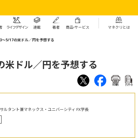
者
ライフデザイン
連載
著者
商
品・
サービス
マネクリとは
13～5/17の米ドル／円を予想する
17の米ドル／円を予想する
印刷
ｱﾝｹｰﾄ
ンサルタント兼マネックス・ユニバーシティ FX学長