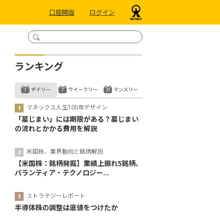
口座開設
ログイン
ランキング
デイリー
ウイークリー
マンスリー
マネックス人生100年デザイン
「墓じまい」には期限がある？墓じまい
の流れとかかる費用を解説
米国株、業界動向と銘柄解説
【米国株：銘柄発掘】業績上振れ5銘柄、
パランティア・テクノロジー...
ストラテジーレポート
半導体株の調整は底値をつけたか