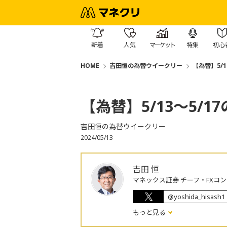
新着
人気
マーケット
特集
初心
HOME
吉田恒の為替ウイークリー
【為替】5/
【為替】5/13～5/
吉田恒の為替ウイークリー
2024/05/13
吉田 恒
マネックス証券 チーフ・FXコ
@yoshida_hisash1
もっと見る