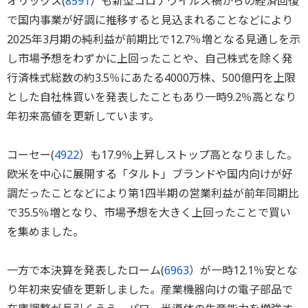
オリックス(
8591
）も新型コロナウイルス禍からの経済回復
で国内事業が好調に推移すると見込まれることなどにより
2025年3月期の純利益が前期比で12.7％増となる見通しを示
し市場予想をわずかに上回ったことや、自己株式を除く発
行済株式総数の約3.5％にあたる4000万株、500億円を上限
とした自社株買いを発表したこともあり一時9.2％高となり
年初来高値を更新しています。
コーセー(
4922
）も17.9％上昇しストップ高となりました。
欧米を中心に展開する「タルト」ブランドや国内向けが好
調だったことなどにより第1四半期の営業利益が前年同期比
で35.5％増となり、市場予想を大きく上回ったことで買い
を集めました。
一方で本決算を発表したローム(
6963
）が一時12.1％安とな
り年初来安値を更新しました。産業機器向けの電子部品で