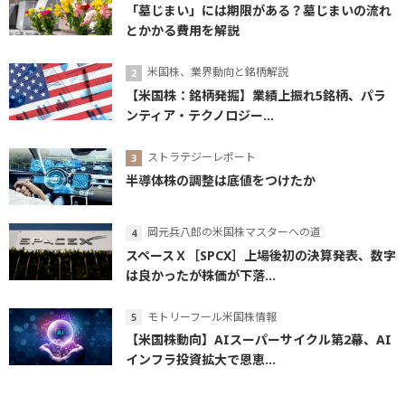
「墓じまい」には期限がある？墓じまいの流れ
とかかる費用を解説
米国株、業界動向と銘柄解説
【米国株：銘柄発掘】業績上振れ5銘柄、パラ
ンティア・テクノロジー...
ストラテジーレポート
半導体株の調整は底値をつけたか
岡元兵八郎の米国株マスターへの道
スペースＸ［SPCX］上場後初の決算発表、数字
は良かったが株価が下落...
モトリーフール米国株情報
【米国株動向】AIスーパーサイクル第2幕、AI
インフラ投資拡大で恩恵...