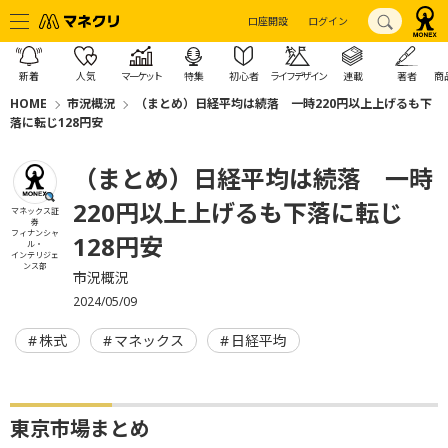
口座開設
ログイン
新着
人気
マーケット
特集
初心者
ライフデザイン
連載
著者
商
HOME
市況概況
（まとめ）日経平均は続落 一時220円以上上げるも下
落に転じ128円安
（まとめ）日経平均は続落 一時
220円以上上げるも下落に転じ
マネックス証
券
フィナンシャ
128円安
ル・
インテリジェ
ンス部
市況概況
2024/05/09
株式
マネックス
日経平均
東京市場まとめ