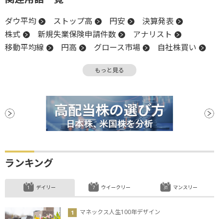
ダウ平均
ストップ高
円安
決算発表
株式
新規失業保険申請件数
アナリスト
移動平均線
円高
グロース市場
自社株買い
高値
TOPIX
前場
年初来高値
引け
もっと見る
上値
営業利益
決算
後場
新興市場
続伸
続落
調整
年初来安値
安値
ランキング
デイリー
ウイークリー
マンスリー
マネックス人生100年デザイン