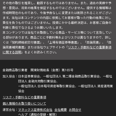
その他の取引を推奨し、勧誘するものではありません。また、過去の実績や予
想・意見は、将来の結果を保証するものではございません。提供する情報等は
作成時現在のものであり、今後予告なしに変更または削除されることがござい
ます。当社は本コンテンツの内容に依拠してお客様が取った行動の結果に対し
責任を負うものではございません。投資にかかる最終決定は、お客様ご自身の
判断と責任でなさるようお願いいたします。
本コンテンツでは当社でお取扱している商品・サービス等について言及してい
る部分があります。商品ごとに手数料等およびリスクは異なりますので、詳し
くは「契約締結前交付書面」、「上場有価証券等書面」、「目論見書」、「目
論見書補完書面」または当社ウェブサイトの「
リスク・手数料などの重要事項
に関する説明
」をよくお読みください。
金融商品取引業者 関東財務局長（金商）第165号
日本証券業協会、一般社団法人 第二種金融商品取引業協会、一般社
団法人 金融先物取引業協会、
一般社団法人 日本暗号資産等取引業協会、一般社団法人 資産運用業
協会
リスク・手数料などの重要事項
個人情報のお取り扱いについて
マネックス証券株式会社
会社概要
お問合せ
ヘルプ（通知の登録・解除）