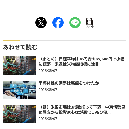
ｱﾝｹｰﾄ
あわせて読む
（まとめ）日経平均は76円安の65,606円で小幅
に続落 来週は米物価指標に注目
2026/08/07
半導体株の調整は底値をつけたか
2026/08/07
（朝）米国市場は3指数揃って下落 中東情勢悪
化懸念から投資家心理が悪化し売り優...
2026/08/07