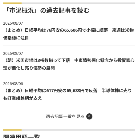
「市況概況」の過去記事を読む
2026/08/07
（まとめ）日経平均は76円安の65,606円で小幅に続落 来週は米物
価指標に注目
2026/08/07
（朝）米国市場は3指数揃って下落 中東情勢悪化懸念から投資家心
理が悪化し売り優勢の展開
2026/08/06
（まとめ）日経平均は617円安の65,683円で反落 半導体株に売り
も好業績銘柄が支え
過去記事一覧を見る
関連用語一覧