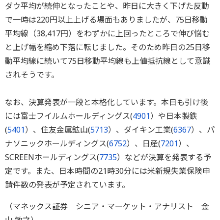
ダウ平均が続伸となったことや、昨日に大きく下げた反動
で一時は220円以上上げる場面もありましたが、75日移動
平均線（38,417円）をわずかに上回ったところで伸び悩む
と上げ幅を縮め下落に転じました。そのため昨日の25日移
動平均線に続いて75日移動平均線も上値抵抗線として意識
されそうです。
なお、決算発表が一段と本格化しています。本日も引け後
には富士フイルムホールディングス(
4901
）や日本製鉄
(
5401
）、住友金属鉱山(
5713
）、ダイキン工業(
6367
）、パ
ナソニックホールディングス(
6752
）、日産(
7201
）、
SCREENホールディングス(
7735
）などが決算を発表する予
定です。また、日本時間の21時30分には米新規失業保険申
請件数の発表が予定されています。
（マネックス証券 シニア・マーケット・アナリスト 金