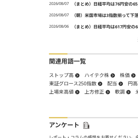
2026/08/07
（まとめ）日経平均は76円安の6
2026/08/07
（朝）米国市場は3指数揃って下
2026/08/06
（まとめ）日経平均は617円安の6
関連用語一覧
ストップ高
ハイテク株
株価
東証グロース250指数
配当
円高
上場来高値
上方修正
軟調
調整
反落
株式公開
株式公
上場
地政学リスク
通期純利益
アンケート
レポート・コラムの感想をお寄せください。