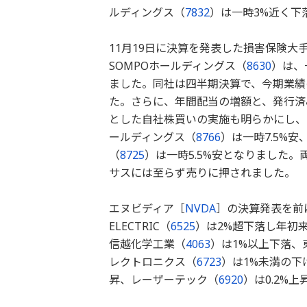
ルディングス（
7832
）は一時3%近く下
11月19日に決算を発表した損害保険大
SOMPOホールディングス（
8630
）は、
ました。同社は四半期決算で、今期業績
た。さらに、年間配当の増額と、発行済み株式
とした自社株買いの実施も明らかにし、
ールディングス（
8766
）は一時7.5%
（
8725
）は一時5.5%安となりました
サスには至らず売りに押されました。
エヌビディア［
NVDA
］の決算発表を前
ELECTRIC（
6525
）は2%超下落し年初来
信越化学工業（
4063
）は1%以上下落、
レクトロニクス（
6723
）は1%未満の下
昇、レーザーテック（
6920
）は0.2%