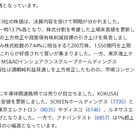
落となっています。
手3社の株価は、決算内容を受けて明暗が分かれました。
一時13.7%高となり、株式分割を考慮した上場来高値を更新し
の上方修正や政策保有株削減目標の引き上げを発表しまし
総数の7.44%に相当する7,200万株、1,550億円を上限
これらが好感されて買いが集まりました。一方、東京海上ホ
安、MS&ADインシュアランスグループホールディングス
。両社は通期純利益見通しを上方修正したものの、市場コンセン
に半導体関連銘柄では売りが目立ちました。KOKUSAI
安値を更新しました。SCREENホールディングス（
7735
）と
東京エレクトロン（
8035
）やディスコ（
6146
）、ルネサスエ
げとなりました。一方で、アドバンテスト（
6857
）は1%超上
上昇の小幅高となっています。