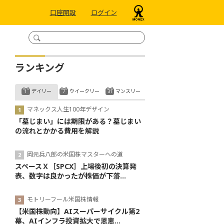
口座開設
ログイン
ランキング
デイリー
ウイークリー
マンスリー
マネックス人生100年デザイン
「墓じまい」には期限がある？墓じまい
の流れとかかる費用を解説
岡元兵八郎の米国株マスターへの道
スペースＸ［SPCX］上場後初の決算発
表、数字は良かったが株価が下落...
モトリーフール米国株情報
【米国株動向】AIスーパーサイクル第2
幕、AIインフラ投資拡大で恩恵...