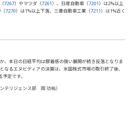
（
7267
）やマツダ（
7261
）、日産自動車（
7201
）は2%以上
U（
7270
）は1%以上下落、三菱自動車工業（
7211
）は1%近く
か、本日の日経平均は膠着感の強い展開が続き反落となりま
となるエヌビディアの決算は、米国株式市場の取引終了後、
る予定です。
ンテリジェンス部 岡 功祐）