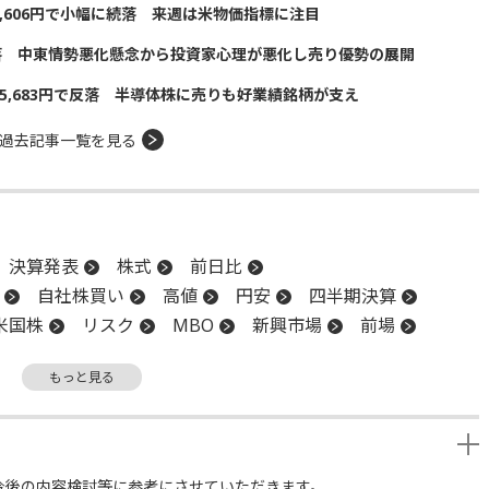
5,606円で小幅に続落 来週は米物価指標に注目
落 中東情勢悪化懸念から投資家心理が悪化し売り優勢の展開
5,683円で反落 半導体株に売りも好業績銘柄が支え
過去記事一覧を見る
決算発表
株式
前日比
自社株買い
高値
円安
四半期決算
米国株
リスク
MBO
新興市場
前場
開買い付け
株式分割
決算
後場
材料
もっと見る
TOB
年初来安値
買収
安値
今後の内容検討等に参考にさせていただきます。