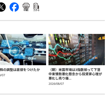
印刷
ｱﾝｹｰﾄ
株の調整は底値をつけたか
（朝）米国市場は3指数揃って下落
中東情勢悪化懸念から投資家心理が
8/07
悪化し売り優...
2026/08/07