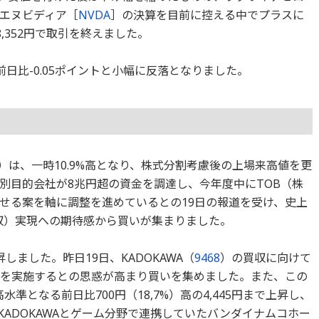
エヌビディア［
NVDA
］の決算を目前に控える中でプラスに
,352円で取引を終えました。
前日比-0.05ポイントと小幅に反落となりました。
）は、一時10.9%高となり、株式分割考慮後の上場来高値を更
別目的会社が8兆円超の資金を調達し、今年度中にTOB（株
せる案を軸に調整を進めているとの19日の報道を受け、史上
収）実現への期待感から買いが集まりました。
しました。昨日19日、KADOKAWA（
9468
）の買収に向けて
Bを実施するとの思惑が高まり買いを集めました。また、この
水準となる前日比700円（18,7%）高の4,445円まで上昇し、
ADOKAWAとゲーム分野で連携していたバンダイナムコホー