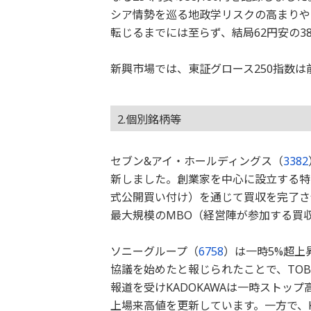
シア情勢を巡る地政学リスクの高まりや
転じるまでには至らず、結局62円安の38
新興市場では、東証グロース250指数は
2.個別銘柄等
セブン&アイ・ホールディングス（
3382
新しました。創業家を中心に設立する特
式公開買い付け）を通じて買収を完了さ
最大規模のMBO（経営陣が参加する買
ソニーグループ（
6758
）は一時5%超上昇
協議を始めたと報じられたことで、TO
報道を受けKADOKAWAは一時ストップ高
上場来高値を更新しています。一方で、K