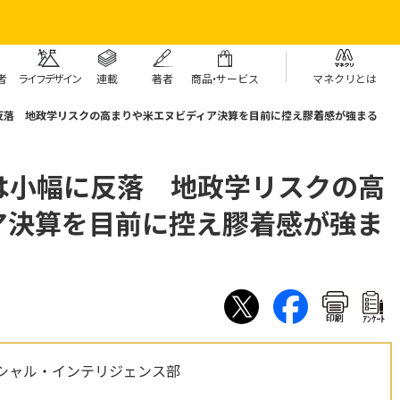
者
ライフデザイン
連載
著者
商
品・
サービス
マネクリとは
反落 地政学リスクの高まりや米エヌビディア決算を目前に控え膠着感が強まる
は小幅に反落 地政学リスクの高
ア決算を目前に控え膠着感が強ま
印刷
ｱﾝｹｰﾄ
シャル・インテリジェンス部