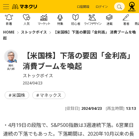
口座開設
ログイン
新着
人気
マーケット
特集
初心者
ライフデザイン
連載
著者
商
HOME
ストックボイス
【米国株】下落の要因「金利高」 消費ブームを喚
起
【米国株】下落の要因「金利高」
消費ブームを喚起
岡元
兵八郎
ストックボイス
2024/04/23
米国株
マネックス
[収録日]
2024/04/23
[再生時間]
13:13
・4月19日の段階で、S&P500指数は3週連続下落。6営業日
連続の下落でもあった。下落期間は、2020年10月以来の長