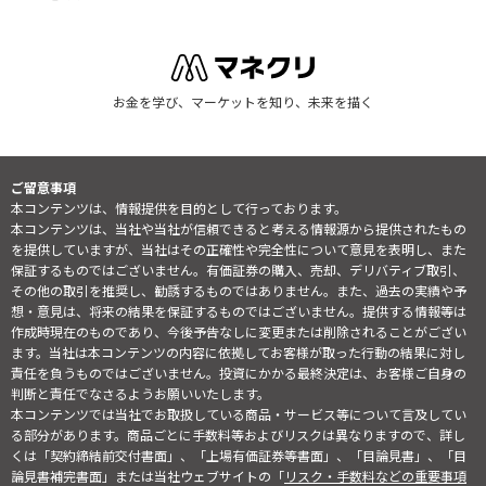
お金を学び、マーケットを知り、未来を描く
ご留意事項
本コンテンツは、情報提供を目的として行っております。
本コンテンツは、当社や当社が信頼できると考える情報源から提供されたもの
を提供していますが、当社はその正確性や完全性について意見を表明し、また
保証するものではございません。有価証券の購入、売却、デリバティブ取引、
その他の取引を推奨し、勧誘するものではありません。また、過去の実績や予
想・意見は、将来の結果を保証するものではございません。提供する情報等は
作成時現在のものであり、今後予告なしに変更または削除されることがござい
ます。当社は本コンテンツの内容に依拠してお客様が取った行動の結果に対し
責任を負うものではございません。投資にかかる最終決定は、お客様ご自身の
判断と責任でなさるようお願いいたします。
本コンテンツでは当社でお取扱している商品・サービス等について言及してい
る部分があります。商品ごとに手数料等およびリスクは異なりますので、詳し
くは「契約締結前交付書面」、「上場有価証券等書面」、「目論見書」、「目
論見書補完書面」または当社ウェブサイトの「
リスク・手数料などの重要事項