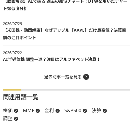
【動画解説】AIで探る 過去の類似チャート：DTWを用いたチャー
ト類似度分析
2026/07/29
【米国株・動画解説】なぜアップル［AAPL］だけ最高値？決算直
前の注目ポイント
2026/07/22
AI半導体株 調整一巡？注目はアルファベット決算！
過去記事一覧を見る
関連用語一覧
株価
MMF
金利
S&P500
決算
調整