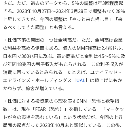
さだ。ただ、過去のデータから、5％の調整は年3回程度起
きる。2023年10月27日～2024年3月28日で調整もなく28％
上昇してきたが、今回の調整は「やっと来た押し目」「来
るべくしてきた調整」とも言える。
・株価下落の原因の一つは金利高だ。ただ、金利高は企業
の利益を高める側面もある。個人のMMF残高は2.4兆ドル、
日本円で360兆円に及ぶ。高い商品だと金利は4.5～5％に及
び年間18兆円の利子収入がもたらされる。この利子収入が
消費に回っているとみられる。たとえば、ユナイテッド・
エアラインズ・ホールディングス［
UAL
］は値上げにもか
かわらず、旅客が増えている。
・株価に対する投資家の心理を表すCNN「恐怖と欲望指
数」は、現在「FEAR（恐怖）」を指している。「マーケッ
トが今の市場を恐れている」という状態だが、今回の上昇
局面の起点だった2023年10月末と類似している。この後、