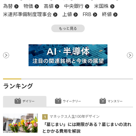
為替
物価
高値
中央銀行
米国株
米連邦準備制度理事会
上値
FRB
終値
材料
週足
消費者物価指数
CPI
続伸
もっと見る
地政学リスク
反落
ファンド
利下げ
ランキング
デイリー
ウイークリー
マンスリー
マネックス人生100年デザイン
「墓じまい」には期限がある？墓じまいの流れ
とかかる費用を解説