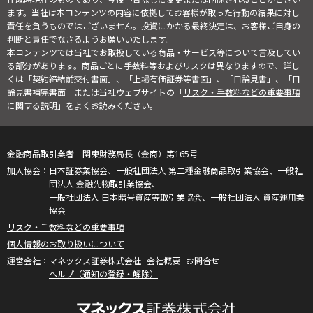
ます。当社は本コンテンツの内容に依拠してお客様が取った行動の結果に対し
責任を負うものではございません。投資にかかる最終決定は、お客様ご自身の
判断と責任でなさるようお願いいたします。
本コンテンツでは当社でお取扱している商品・サービス等について言及してい
る部分があります。商品ごとに手数料等およびリスクは異なりますので、詳し
くは「契約締結前交付書面」、「上場有価証券等書面」、「目論見書」、「目
論見書補完書面」または当社ウェブサイトの「
リスク・手数料などの重要事項
に関する説明
」をよくお読みください。
金融商品取引業者 関東財務局長（金商）第165号
日本証券業協会、一般社団法人 第二種金融商品取引業協会、一般社
団法人 金融先物取引業協会、
一般社団法人 日本暗号資産等取引業協会、一般社団法人 資産運用業
協会
リスク・手数料などの重要事項
個人情報のお取り扱いについて
マネックス証券株式会社
会社概要
お問合せ
ヘルプ（通知の登録・解除）