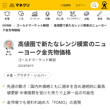
口座開設
ログイン
新着
人気
マーケット
特集
初心者
ライフデザイン
連載
著者
商
HOME
ゴールドマーケット解説
高値圏で新たなレンジ模索のニューヨー
ク金先物価格
高値圏で新たなレンジ模索のニュ
ーヨーク金先物価格
亀井
幸一郎
ゴールドマーケット解説
2024/04/15
金・プラチナ・シルバー
先週の動き：国内外価格ともに週末を含め連続的に最高
値更新 中東情勢を受けた売りで上昇一巡の可能性
金市場でも使われ始めた「FOMO」の表現