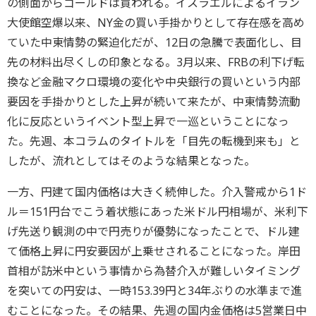
の側面からゴールドは買われる。イスラエルによるイラン
大使館空爆以来、NY金の買い手掛かりとして存在感を高め
ていた中東情勢の緊迫化だが、12日の急騰で表面化し、目
先の材料出尽くしの印象となる。3月以来、FRBの利下げ転
換など金融マクロ環境の変化や中央銀行の買いという内部
要因を手掛かりとした上昇が続いて来たが、中東情勢流動
化に反応というイベント型上昇で一巡ということになっ
た。先週、本コラムのタイトルを「目先の転機到来も」と
したが、流れとしてはそのような結果となった。
一方、円建て国内価格は大きく続伸した。介入警戒から1ド
ル＝151円台でこう着状態にあった米ドル円相場が、米利下
げ先送り観測の中で円売りが優勢になったことで、ドル建
て価格上昇に円安要因が上乗せされることになった。岸田
首相が訪米中という事情から為替介入が難しいタイミング
を突いての円安は、一時153.39円と34年ぶりの水準まで進
むことになった。その結果、先週の国内金価格は5営業日中