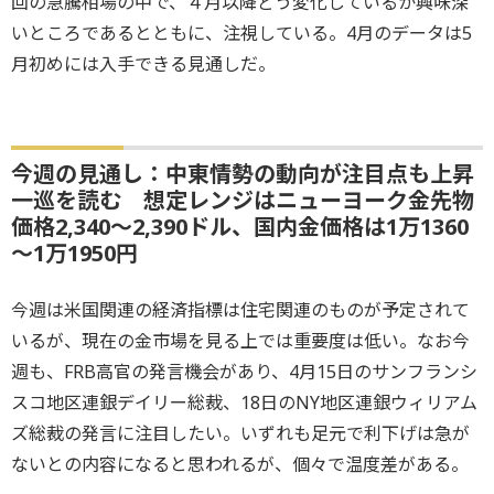
回の急騰相場の中で、４月以降どう変化しているか興味深
いところであるとともに、注視している。4月のデータは5
月初めには入手できる見通しだ。
今週の見通し：中東情勢の動向が注目点も上昇
一巡を読む 想定レンジはニューヨーク金先物
価格2,340～2,390ドル、国内金価格は1万1360
～1万1950円
今週は米国関連の経済指標は住宅関連のものが予定されて
いるが、現在の金市場を見る上では重要度は低い。なお今
週も、FRB高官の発言機会があり、4月15日のサンフランシ
スコ地区連銀デイリー総裁、18日のNY地区連銀ウィリアム
ズ総裁の発言に注目したい。いずれも足元で利下げは急が
ないとの内容になると思われるが、個々で温度差がある。