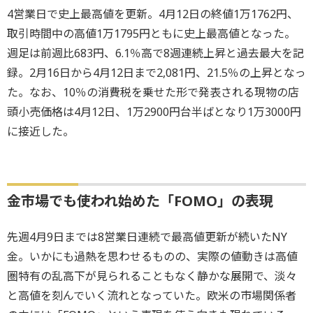
4営業日で史上最高値を更新。4月12日の終値1万1762円、
取引時間中の高値1万1795円ともに史上最高値となった。
週足は前週比683円、6.1％高で8週連続上昇と過去最大を記
録。2月16日から4月12日まで2,081円、21.5％の上昇となっ
た。なお、10％の消費税を乗せた形で発表される現物の店
頭小売価格は4月12日、1万2900円台半ばとなり1万3000円
に接近した。
金市場でも使われ始めた「FOMO」の表現
先週4月9日までは8営業日連続で最高値更新が続いたNY
金。いかにも過熱を思わせるものの、実際の値動きは高値
圏特有の乱高下が見られることもなく静かな展開で、淡々
と高値を刻んでいく流れとなっていた。欧米の市場関係者