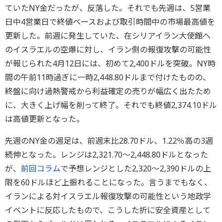
ていたNY金だったが、反落した。それでも先週は、5営業
日中4営業日で終値ベースおよび取引時間中の市場最高値を
更新した。前週に発生していた、在シリアイラン大使館へ
のイスラエルの空爆に対し、イラン側の報復攻撃の可能性
が報じられた4月12日には、初めて2,400ドルを突破。NY時
間の午前11時過ぎに一時2,448.80ドルまで付けたものの、
終盤に向け過熱警戒から利益確定の売りが幅広く出たため
に、大きく上げ幅を削って終了。それでも終値2,374.10ドル
は高値更新となった。
先週のNY金の週足は、前週末比28.70ドル、1.22％高の3週
続伸となった。レンジは2,321.70～2,448.80ドルとなった
が、
前回コラム
で予想レンジとした2,320～2,390ドルの上
限を60ドルほど上振れることになった。言うまでもなく、
イランによる対イスラエル報復攻撃の可能性という地政学
イベントに反応したもので、こうした折に安全資産として