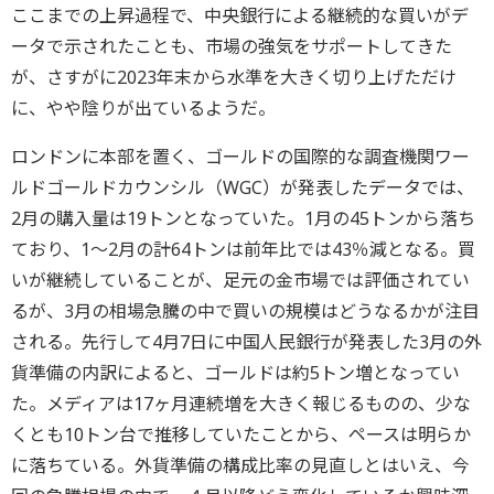
ここまでの上昇過程で、中央銀行による継続的な買いがデ
ータで示されたことも、市場の強気をサポートしてきた
が、さすがに2023年末から水準を大きく切り上げただけ
に、やや陰りが出ているようだ。
ロンドンに本部を置く、ゴールドの国際的な調査機関ワー
ルドゴールドカウンシル（WGC）が発表したデータでは、
2月の購入量は19トンとなっていた。1月の45トンから落ち
ており、1～2月の計64トンは前年比では43％減となる。買
いが継続していることが、足元の金市場では評価されてい
るが、3月の相場急騰の中で買いの規模はどうなるかが注目
される。先行して4月7日に中国人民銀行が発表した3月の外
貨準備の内訳によると、ゴールドは約5トン増となってい
た。メディアは17ヶ月連続増を大きく報じるものの、少な
くとも10トン台で推移していたことから、ペースは明らか
に落ちている。外貨準備の構成比率の見直しとはいえ、今