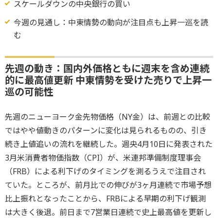
スケールダウンの中央銀行の買い
今週の見通し：中東情勢の動向が注目点も上昇一巡を読
む
先週の動き：国内外価格ともに週末を含め連続
的に最高値更新 中東情勢を受けた売りで上昇一
巡の可能性
先週のニューヨーク金先物価格（NY金）は、前週との比較
ではやや値動きのパターンに変化は見られるものの、引き
続き上値追いの流れを継続した。週央4月10日に発表された
3月米消費者物価指数（CPI）が、米連邦準備制度理事会
（FRB）による利下げのタイミングを測るうえで注目され
ていた。ところが、前月比での伸びが3ヶ月連続で市場予想
比上振れとなったことから、FRBによる早期の利下げ観測
は大きく後退。前日まで7営業日連続で史上最高値を更新し