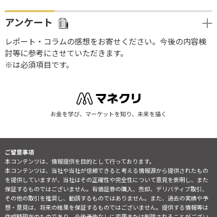
アンケート
レポート・コラムの感想をお寄せください。今後の内容検
討等に参考にさせていただきます。
※は必須項目です。
お金を学び、マーケットを知り、未来を描く
ご留意事項
本コンテンツは、情報提供を目的として行っております。
本コンテンツは、当社や当社が信頼できると考える情報源から提供されたもの
を提供していますが、当社はその正確性や完全性について意見を表明し、また
保証するものではございません。有価証券の購入、売却、デリバティブ取引、
その他の取引を推奨し、勧誘するものではありません。また、過去の実績や予
想・意見は、将来の結果を保証するものではございません。提供する情報等は
作成時現在のものであり、今後予告なしに変更または削除されることがござい