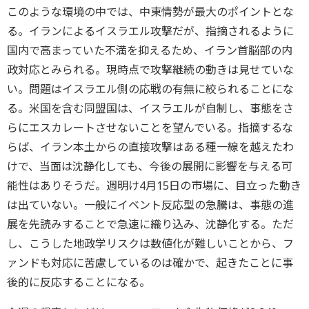
このような環境の中では、中東情勢が最大のポイントとな
る。イランによるイスラエル攻撃だが、指摘されるように
国内で高まっていた不満を抑えるため、イラン首脳部の内
政対応とみられる。現時点で攻撃継続の動きは見せていな
い。問題はイスラエル側の応戦の有無に絞られることにな
る。米国を含む同盟国は、イスラエルが自制し、事態をさ
らにエスカレートさせないことを望んでいる。指摘するな
らば、イラン本土からの直接攻撃はある種一線を越えたわ
けで、当面は沈静化しても、今後の展開に影響を与える可
能性はありそうだ。週明け4月15日の市場に、目立った動き
は出ていない。一般にイベント反応型の急騰は、事態の進
展を先読みすることで急速に織り込み、沈静化する。ただ
し、こうした地政学リスクは数値化が難しいことから、フ
ァンドも対応に苦慮しているのは確かで、起きたことに事
後的に反応することになる。