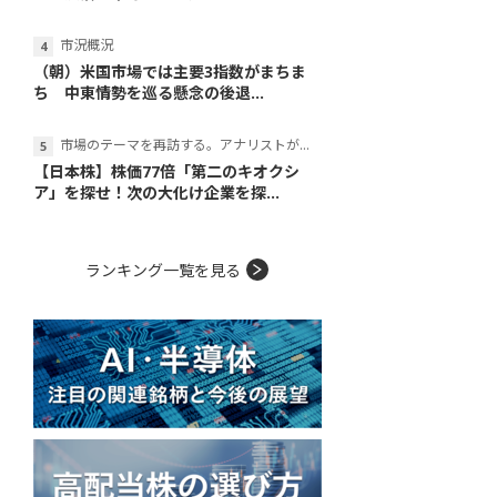
市況概況
（朝）米国市場では主要3指数がまちま
ち 中東情勢を巡る懸念の後退...
市場のテーマを再訪する。アナリストが読み解くテーマの本質
【日本株】株価77倍「第二のキオクシ
ア」を探せ！次の大化け企業を探...
ランキング一覧を見る