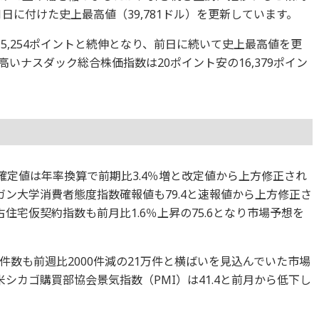
21日に付けた史上最高値（39,781ドル）を更新しています。
の5,254ポイントと続伸となり、前日に続いて史上最高値を更
いナスダック総合株価指数は20ポイント安の16,379ポイン
）確定値は年率換算で前期比3.4％増と改定値から上方修正され
ン大学消費者態度指数確報値も79.4と速報値から上方修正さ
住宅仮契約指数も前月比1.6％上昇の75.6となり市場予想を
数も前週比2000件減の21万件と横ばいを見込んでいた市場
シカゴ購買部協会景気指数（PMI）は41.4と前月から低下し