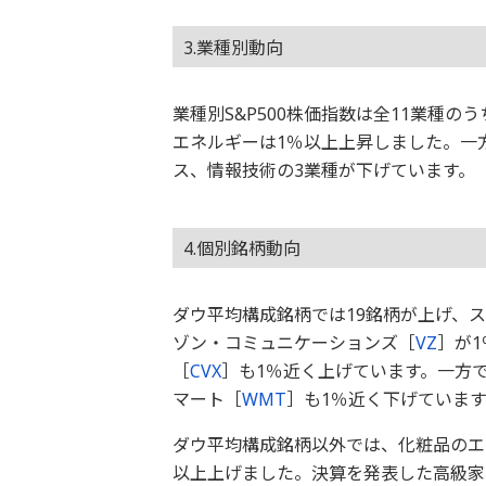
3.業種別動向
業種別S&P500株価指数は全11業種
エネルギーは1％以上上昇しました。一
ス、情報技術の3業種が下げています。
4.個別銘柄動向
ダウ平均構成銘柄では19銘柄が上げ、
ゾン・コミュニケーションズ［
VZ
］が
［
CVX
］も1％近く上げています。一方で
マート［
WMT
］も1％近く下げています
ダウ平均構成銘柄以外では、化粧品のエ
以上上げました。決算を発表した高級家