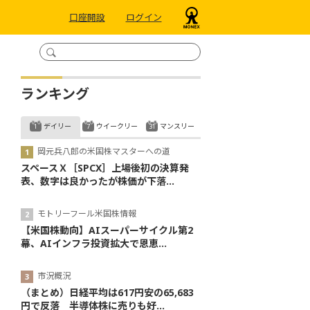
口座開設
ログイン
ランキング
デイリー
ウイークリー
マンスリー
岡元兵八郎の米国株マスターへの道
スペースＸ［SPCX］上場後初の決算発
表、数字は良かったが株価が下落...
モトリーフール米国株情報
【米国株動向】AIスーパーサイクル第2
幕、AIインフラ投資拡大で恩恵...
市況概況
（まとめ）日経平均は617円安の65,683
円で反落 半導体株に売りも好...