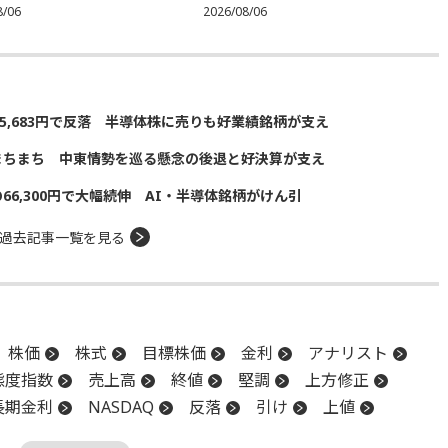
8/06
2026/08/06
5,683円で反落 半導体株に売りも好業績銘柄が支え
まちまち 中東情勢を巡る懸念の後退と好決算が支え
の66,300円で大幅続伸 AI・半導体銘柄がけん引
過去記事一覧を見る
株価
株式
目標株価
金利
アナリスト
態度指数
売上高
終値
堅調
上方修正
長期金利
NASDAQ
反落
引け
上値