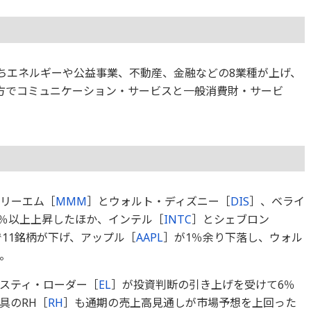
のうちエネルギーや公益事業、不動産、金融などの8業種が上げ、
方でコミュニケーション・サービスと一般消費財・サービ
スリーエム［
MMM
］とウォルト・ディズニー［
DIS
］、ベライ
1％以上上昇したほか、インテル［
INTC
］とシェブロン
11銘柄が下げ、アップル［
AAPL
］が1％余り下落し、ウォル
。
スティ・ローダー［
EL
］が投資判断の引き上げを受けて6％
具のRH［
RH
］も通期の売上高見通しが市場予想を上回った