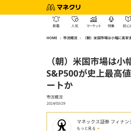
新着
人気
マーケット
特集
初心
HOME
市況概況
（朝）米国市場は小幅に高安ま
（朝）米国市場は小
S&P500が史上最
ートか
市況概況
2024/03/29
マネックス証券 フィナン
もっと見る