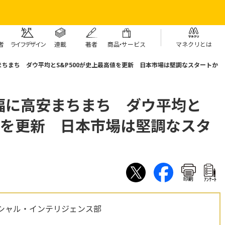
者
ライフデザイン
連載
著者
商
品・
サービス
マネクリとは
ちまち ダウ平均とS&P500が史上最高値を更新 日本市場は堅調なスタートか
幅に高安まちまち ダウ平均と
高値を更新 日本市場は堅調なスタ
印刷
ｱﾝｹｰﾄ
シャル・インテリジェンス部