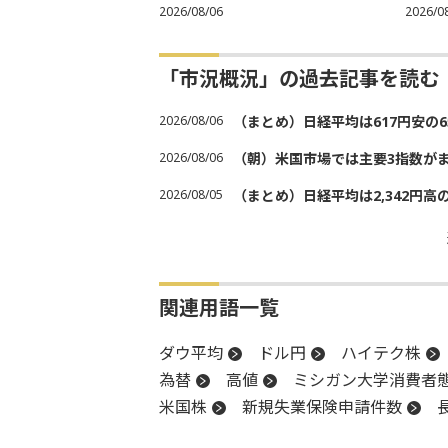
2026/08/06
2026/0
「市況概況」の過去記事を読む
2026/08/06
（まとめ）日経平均は617円安の6
2026/08/06
（朝）米国市場では主要3指数が
2026/08/05
（まとめ）日経平均は2,342円高
関連用語一覧
ダウ平均
ドル円
ハイテク株
為替
高値
ミシガン大学消費者
米国株
新規失業保険申請件数
株価指数
決算
GDP
続伸