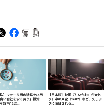
印刷
ｱﾝｹｰﾄ
株】ウォール街の戦略を応用
【日本株】映画『ちいかわ』が大ヒ
良い会社を安く買う」投資
ット中の東宝（9602）など、久しぶ
銘柄15選...
りに注目される...