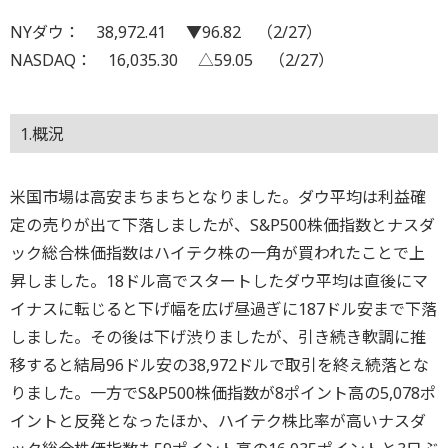
NYダウ： 38,972.41 ▼96.82 （2/27）
NASDAQ： 16,035.30 △59.05 （2/27）
1.概況
米国市場は高安まちまちとなりました。ダウ平均は利益確
定の売りが出て下落しましたが、S&P500株価指数とナスダ
ック総合株価指数はハイテク株の一角が買われたことで上
昇しました。18ドル高でスタートしたダウ平均は直後にマ
イナスに転じると下げ幅を広げ昼過ぎに187ドル安まで下落
しました。その後は下げ渋りましたが、引き続き軟調に推
移すると結局96ドル安の38,972ドルで取引を終え続落とな
りました。一方でS&P500株価指数が8ポイント高の5,078ポ
イントと反発となったほか、ハイテク株比率が高いナスダ