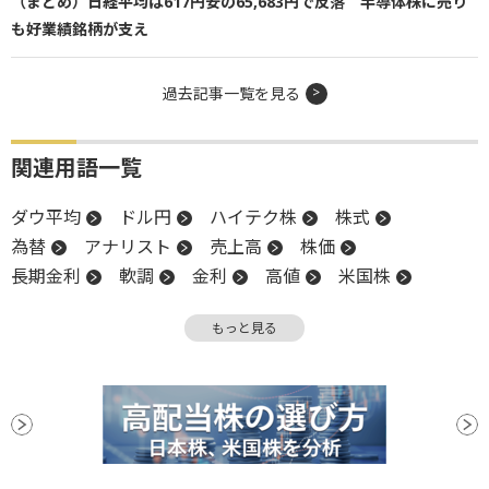
（まとめ）日経平均は617円安の65,683円で反落 半導体株に売り
も好業績銘柄が支え
過去記事一覧を見る
関連用語一覧
ダウ平均
ドル円
ハイテク株
株式
為替
アナリスト
売上高
株価
長期金利
軟調
金利
高値
米国株
NASDAQ
反発
株価指数
決算
もっと見る
コンファレンスボード消費者信頼感指数
消費者信頼感指数
続落
耐久財受注