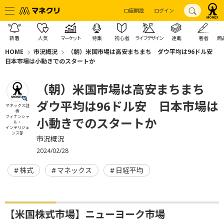
口座開設
ログイン
新着
人気
マーケット
特集
初心者
ライフデザイン
連載
著者
商
HOME
市況概況
（朝）米国市場は高安まちまち ダウ平均は96ドル安
日本市場は小動きでのスタートか
（朝）米国市場は高安まちまち
ダウ平均は96ドル安 日本市場は
マネックス証
券
フィナンシャ
小動きでのスタートか
ル・
インテリジェ
ンス部
市況概況
2024/02/28
株式
マネックス
日経平均
【米国株式市場】ニューヨーク市場