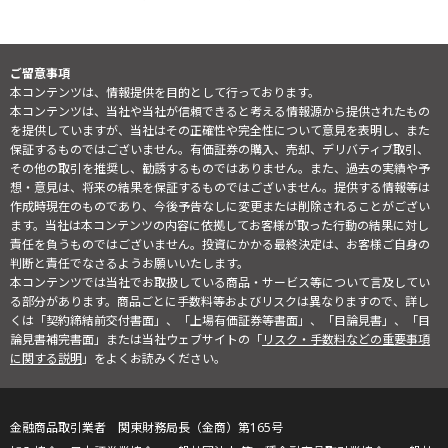
ご留意事項
本コンテンツは、情報提供を目的として行っております。
本コンテンツは、当社や当社が信頼できると考える情報源から提供されたもの
を提供していますが、当社はその正確性や完全性について意見を表明し、また
保証するものではございません。有価証券の購入、売却、デリバティブ取引、
その他の取引を推奨し、勧誘するものではありません。また、過去の実績や予
想・意見は、将来の結果を保証するものではございません。提供する情報等は
作成時現在のものであり、今後予告なしに変更または削除されることがござい
ます。当社は本コンテンツの内容に依拠してお客様が取った行動の結果に対し
責任を負うものではございません。投資にかかる最終決定は、お客様ご自身の
判断と責任でなさるようお願いいたします。
本コンテンツでは当社でお取扱している商品・サービス等について言及してい
る部分があります。商品ごとに手数料等およびリスクは異なりますので、詳し
くは「契約締結前交付書面」、「上場有価証券等書面」、「目論見書」、「目
論見書補完書面」または当社ウェブサイトの「
リスク・手数料などの重要事項
に関する説明
」をよくお読みください。
金融商品取引業者 関東財務局長（金商）第165号