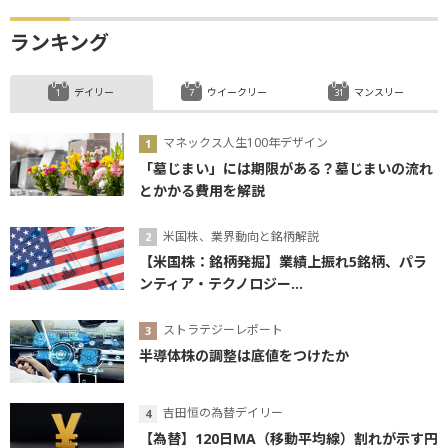
ランキング
デイリー
ウイークリー
マンスリー
マネックス人生100年デザイン
「墓じまい」には期限がある？墓じまいの流れ
とかかる費用を解説
米国株、業界動向と銘柄解説
【米国株：銘柄発掘】業績上振れ5銘柄、パラ
ンティア・テクノロジー...
ストラテジーレポート
半導体株の調整は底値をつけたか
吉田恒の為替デイリー
【為替】120日MA（移動平均線）割れが示す円