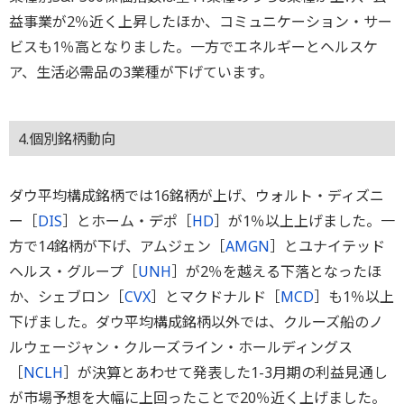
益事業が2％近く上昇したほか、コミュニケーション・サー
ビスも1％高となりました。一方でエネルギーとヘルスケ
ア、生活必需品の3業種が下げています。
4.個別銘柄動向
ダウ平均構成銘柄では16銘柄が上げ、ウォルト・ディズニ
ー［
DIS
］とホーム・デポ［
HD
］が1％以上上げました。一
方で14銘柄が下げ、アムジェン［
AMGN
］とユナイテッド
ヘルス・グループ［
UNH
］が2％を越える下落となったほ
か、シェブロン［
CVX
］とマクドナルド［
MCD
］も1％以上
下げました。ダウ平均構成銘柄以外では、クルーズ船のノ
ルウェージャン・クルーズライン・ホールディングス
［
NCLH
］が決算とあわせて発表した1-3月期の利益見通し
が市場予想を大幅に上回ったことで20％近く上げました。