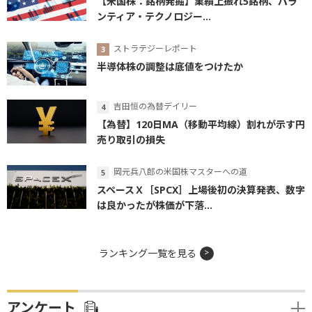
【米国株：銘柄発掘】業績上振れ5銘柄、パラ
ンティア・テクノロジー...
ストラテジーレポート
半導体株の調整は底値をつけたか
吉田恒の為替デイリー
【為替】120日MA（移動平均線）割れが示す円
売り取引の損失
岡元兵八郎の米国株マスターへの道
スペースＸ［SPCX］上場後初の決算発表、数字
は良かったが株価が下落...
ランキング一覧を見る
アンケート