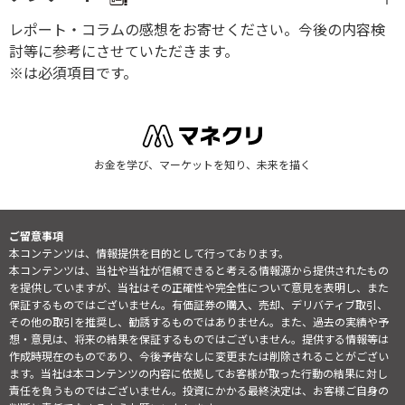
レポート・コラムの感想をお寄せください。今後の内容検
討等に参考にさせていただきます。
※は必須項目です。
お金を学び、マーケットを知り、未来を描く
ご留意事項
本コンテンツは、情報提供を目的として行っております。
本コンテンツは、当社や当社が信頼できると考える情報源から提供されたもの
を提供していますが、当社はその正確性や完全性について意見を表明し、また
保証するものではございません。有価証券の購入、売却、デリバティブ取引、
その他の取引を推奨し、勧誘するものではありません。また、過去の実績や予
想・意見は、将来の結果を保証するものではございません。提供する情報等は
作成時現在のものであり、今後予告なしに変更または削除されることがござい
ます。当社は本コンテンツの内容に依拠してお客様が取った行動の結果に対し
責任を負うものではございません。投資にかかる最終決定は、お客様ご自身の