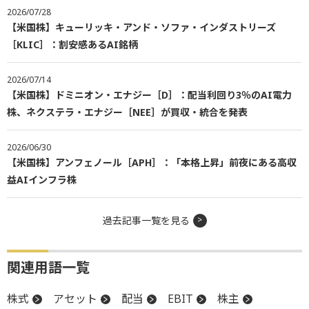
2026/07/28
【米国株】キューリッキ・アンド・ソファ・インダストリーズ
［KLIC］：割安感あるAI銘柄
2026/07/14
【米国株】ドミニオン・エナジー［D］：配当利回り3％のAI電力
株、ネクステラ・エナジー［NEE］が買収・統合を発表
2026/06/30
【米国株】アンフェノール［APH］：「本格上昇」前夜にある高収
益AIインフラ株
過去記事一覧を見る
関連用語一覧
株式
アセット
配当
EBIT
株主