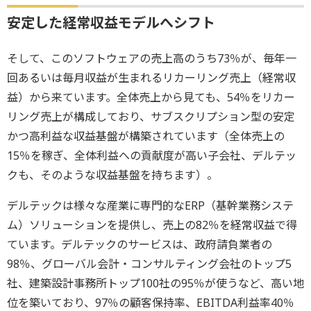
安定した経常収益モデルへシフト
そして、このソフトウェアの売上高のうち73％が、毎年一
回あるいは毎月収益が生まれるリカーリング売上（経常収
益）から来ています。全体売上から見ても、54％をリカー
リング売上が構成しており、サブスクリプション型の安定
かつ高利益な収益基盤が構築されています（全体売上の
15％を稼ぎ、全体利益への貢献度が高い子会社、デルテッ
クも、そのような収益基盤を持ちます）。
デルテックは様々な産業に専門的なERP（基幹業務システ
ム）ソリューションを提供し、売上の82％を経常収益で得
ています。デルテックのサービスは、政府請負業者の
98％、グローバル会計・コンサルティング会社のトップ5
社、建築設計事務所トップ100社の95％が使うなど、高い地
位を築いており、97％の顧客保持率、EBITDA利益率40％