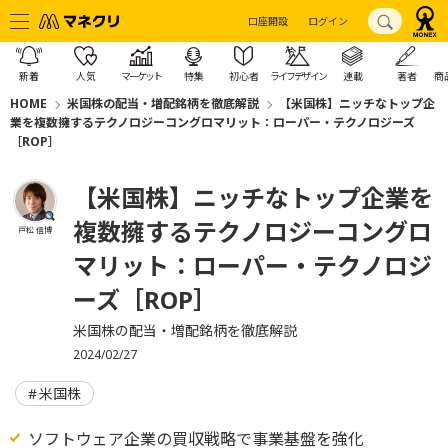
口座開設
ログイン
新着
人気
マーケット
特集
初心者
ライフデザイン
連載
著者
商
HOME
米国株の配当・増配銘柄を徹底解説
【米国株】ニッチなトップ企
業を複数擁するテクノロジーコングロマリット：ローパー・テクノロジーズ
［ROP］
【米国株】ニッチなトップ企業を
複数擁するテクノロジーコングロ
戸松 信博
マリット：ローパー・テクノロジ
ーズ［ROP］
米国株の配当・増配銘柄を徹底解説
2024/02/27
米国株
ソフトウェア企業の買収戦略で事業基盤を強化