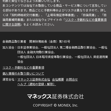
判断と責任でなさるようお願いいたします。
本コンテンツでは当社でお取扱している商品・サービス等について言及してい
る部分があります。商品ごとに手数料等およびリスクは異なりますので、詳し
くは「契約締結前交付書面」、「上場有価証券等書面」、「目論見書」、「目
論見書補完書面」または当社ウェブサイトの「
リスク・手数料などの重要事項
に関する説明
」をよくお読みください。
金融商品取引業者 関東財務局長（金商）第165号
日本証券業協会、一般社団法人 第二種金融商品取引業協会、一般社
団法人 金融先物取引業協会、
一般社団法人 日本暗号資産等取引業協会、一般社団法人 資産運用業
協会
リスク・手数料などの重要事項
個人情報のお取り扱いについて
マネックス証券株式会社
会社概要
お問合せ
ヘルプ（通知の登録・解除）
COPYRIGHT © MONEX, Inc.