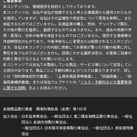
ご留意事項
本コンテンツは、情報提供を目的として行っております。
本コンテンツは、当社や当社が信頼できると考える情報源から提供されたもの
を提供していますが、当社はその正確性や完全性について意見を表明し、また
保証するものではございません。有価証券の購入、売却、デリバティブ取引、
その他の取引を推奨し、勧誘するものではありません。また、過去の実績や予
想・意見は、将来の結果を保証するものではございません。提供する情報等は
作成時現在のものであり、今後予告なしに変更または削除されることがござい
ます。当社は本コンテンツの内容に依拠してお客様が取った行動の結果に対し
責任を負うものではございません。投資にかかる最終決定は、お客様ご自身の
判断と責任でなさるようお願いいたします。
本コンテンツでは当社でお取扱している商品・サービス等について言及してい
る部分があります。商品ごとに手数料等およびリスクは異なりますので、詳し
くは「契約締結前交付書面」、「上場有価証券等書面」、「目論見書」、「目
論見書補完書面」または当社ウェブサイトの「
リスク・手数料などの重要事項
に関する説明
」をよくお読みください。
金融商品取引業者 関東財務局長（金商）第165号
日本証券業協会、一般社団法人 第二種金融商品取引業協会、一般社
団法人 金融先物取引業協会、
一般社団法人 日本暗号資産等取引業協会、一般社団法人 資産運用業
協会