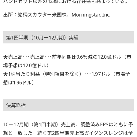
ハンドセット以外の市場における存在感も高まっている。
出所：銘柄スカウター米国株、Morningstar, Inc.
第1四半期（10月－12月期）実績
★売上高･･･売上高･･･前年同期比9.6％減の12.0億ドル（市
場予想は12.0億ドル）
★1株当たり利益（特別項目を除く）･･･1.97ドル（市場予
想は1.96ドル）
決算総括
10－12月期（第1四半期）売上高、調整済みEPSはともに予
想と一致した。続く第2四半期売上高ガイダンスレンジは予