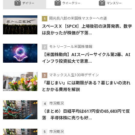
デイリー
ウイークリー
マンスリー
岡元兵八郎の米国株マスターへの道
スペースＸ［SPCX］上場後初の決算発表、数字
は良かったが株価が下落...
モトリーフール米国株情報
【米国株動向】AIスーパーサイクル第2幕、AI
インフラ投資拡大で恩恵...
マネックス人生100年デザイン
「墓じまい」には期限がある？墓じまいの流れ
とかかる費用を解説
市況概況
（まとめ）日経平均は617円安の65,683円で反
落 半導体株に売りも好...
市況概況