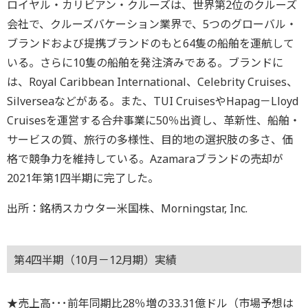
ロイヤル・カリビアン・クルーズは、世界第2位のクルーズ
会社で、クルーズバケーション業界で、5つのグローバル・
ブランドおよび提携ブランドのもと64隻の船舶を運航して
いる。さらに10隻の船舶を発注済みである。ブランドに
は、Royal Caribbean International、Celebrity Cruises、
Silverseaなどがある。また、TUI CruisesやHapag－Lloyd
Cruisesを運営する合弁事業に50％出資し、革新性、船舶・
サービスの質、旅行の多様性、目的地の選択肢の多さ、価
格で競争力を維持している。Azamaraブランドの売却が
2021年第1四半期に完了した。
出所：銘柄スカウター米国株、Morningstar, Inc.
第4四半期（10月－12月期）実績
★売上高･･･前年同期比28％増の33.31億ドル（市場予想は