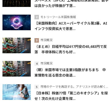
スペースＸ［SPCX］上場後初の決算発表、数字
は良かったが株価が下落...
モトリーフール米国株情報
【米国株動向】AIスーパーサイクル第2幕、AI
インフラ投資拡大で恩恵...
市況概況
（まとめ）日経平均は617円安の65,683円で反
落 半導体株に売りも好...
市況概況
（朝）米国市場では主要3指数がまちまち 中
東情勢を巡る懸念の後退...
市場のテーマを再訪する。アナリストが読み解くテーマの本質
【日本株】株価77倍「第二のキオクシア」を探
せ！次の大化け企業を探...