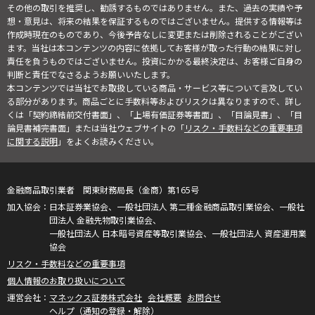
その他の取引を推奨し、勧誘するものではありません。また、過去の実績や予
想・意見は、将来の結果を保証するものではございません。提供する情報等は
作成時現在のものであり、今後予告なしに変更または削除されることがござい
ます。当社は本コンテンツの内容に依拠してお客様が取った行動の結果に対し
責任を負うものではございません。投資にかかる最終決定は、お客様ご自身の
判断と責任でなさるようお願いいたします。
本コンテンツでは当社でお取扱している商品・サービス等について言及してい
る部分があります。商品ごとに手数料等およびリスクは異なりますので、詳し
くは「契約締結前交付書面」、「上場有価証券等書面」、「目論見書」、「目
論見書補完書面」または当社ウェブサイトの「
リスク・手数料などの重要事項
に関する説明
」をよくお読みください。
金融商品取引業者 関東財務局長（金商）第165号
日本証券業協会、一般社団法人 第二種金融商品取引業協会、一般社
団法人 金融先物取引業協会、
一般社団法人 日本暗号資産等取引業協会、一般社団法人 資産運用業
協会
リスク・手数料などの重要事項
個人情報のお取り扱いについて
マネックス証券株式会社
会社概要
お問合せ
ヘルプ（通知の登録・解除）