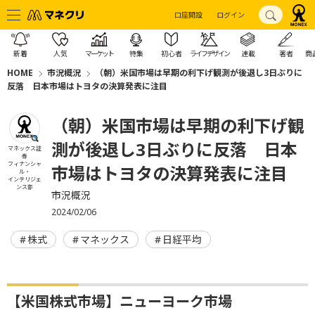
口座開設
ログイン
新着
人気
マーケット
特集
初心者
ライフデザイン
連載
著者
商
HOME
市況概況
（朝）米国市場は早期の利下げ観測が後退し3日ぶりに
反落 日本市場はトヨタの決算発表に注目
（朝）米国市場は早期の利下げ観
測が後退し3日ぶりに反落 日本
マネックス証
券
フィナンシャ
市場はトヨタの決算発表に注目
ル・
インテリジェ
ンス部
市況概況
2024/02/06
株式
マネックス
日経平均
【米国株式市場】ニューヨーク市場