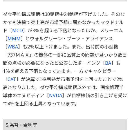
ダウ平均構成銘柄は30銘柄中24銘柄が下げました。そのな
かでも決算で売上高が市場予想に届かなかったマクドナル
ド［
MCD
］が3％を超える下落となったほか、スリーエム
［
MMM
］とウォルグリーン・ブーツ・アライアンス
［
WBA
］も2％以上下げました。また、出荷前の小型機
「737ＭＡＸ」の機体の一部に品質上の問題が見つかり数日
間の点検が必要になったと公表したボーイング［
BA
］も
1％を超える下落となっています。一方でキャタピラー
［
CAT
］が決算で1株利益が市場予想を上回ったことで2％
高となりました。ダウ平均構成銘柄以外では、画像処理半
導体のエヌビディア［
NVDA
］が目標株価の引き上げを受け
て4％を上回る上昇となっています。
5.為替・金利等