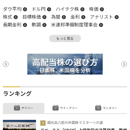
ダウ平均
ドル円
ハイテク株
株価
株式
目標株価
為替
金利
アナリスト
長期金利
軟調
米連邦準備制度理事会
売上高
米国株
NASDAQ
反落
FRB
もっと見る
株価指数
決算
底
利下げ
ランキング
デイリー
ウイークリー
マンスリー
岡元兵八郎の米国株マスターへの道