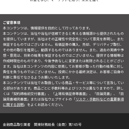
ご留意事項
本コンテンツは、情報提供を目的として行っております。
本コンテンツは、当社や当社が信頼できると考える情報源から提供されたもの
を提供していますが、当社はその正確性や完全性について意見を表明し、また
保証するものではございません。有価証券の購入、売却、デリバティブ取引、
その他の取引を推奨し、勧誘するものではありません。また、過去の実績や予
想・意見は、将来の結果を保証するものではございません。提供する情報等は
作成時現在のものであり、今後予告なしに変更または削除されることがござい
ます。当社は本コンテンツの内容に依拠してお客様が取った行動の結果に対し
責任を負うものではございません。投資にかかる最終決定は、お客様ご自身の
判断と責任でなさるようお願いいたします。
本コンテンツでは当社でお取扱している商品・サービス等について言及してい
る部分があります。商品ごとに手数料等およびリスクは異なりますので、詳し
くは「契約締結前交付書面」、「上場有価証券等書面」、「目論見書」、「目
論見書補完書面」または当社ウェブサイトの「
リスク・手数料などの重要事項
に関する説明
」をよくお読みください。
金融商品取引業者 関東財務局長（金商）第165号