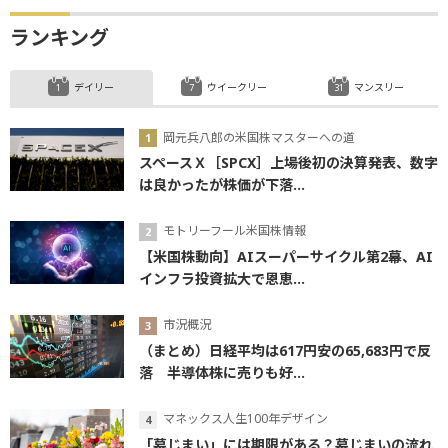
ランキング
デイリー
ウイークリー
マンスリー
岡元兵八郎の米国株マスターへの道
スペースＸ［SPCX］上場後初の決算発表、数字
は良かったが株価が下落...
モトリーフール米国株情報
【米国株動向】AIスーパーサイクル第2幕、AI
インフラ投資拡大で恩恵...
市況概況
（まとめ）日経平均は617円安の65,683円で反
落 半導体株に売りも好...
マネックス人生100年デザイン
「墓じまい」には期限がある？墓じまいの流れ