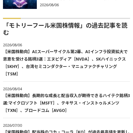
2026/08/06
「モトリーフール米国株情報」の過去記事を読
む
2026/08/06
【米国株動向】AIスーパーサイクル第2幕、AIインフラ投資拡大で
恩恵を受ける銘柄3選：エヌビディア［NVDA］、SKハイニックス
［SKHY］、台湾セミコンダクター・マニュファクチャリング
［TSM］
2026/08/04
【米国株動向】長期的な成長と配当収入が期待できるハイテク銘柄3
選:マイクロソフト［MSFT］、テキサス・インストゥルメンツ
［TXN］、ブロードコム［AVGO］
2026/07/30
【米国株動向】配当株のコカ・コーラ［KO］が過去最高値を更新し