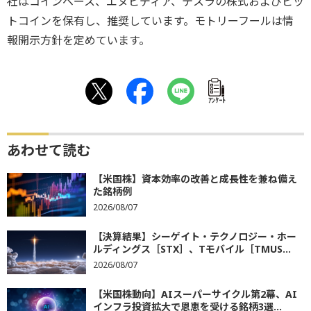
社はコインベース、エヌビディア、テスラの株式およびビッ
トコインを保有し、推奨しています。モトリーフールは情
報開示方針を定めています。
ｱﾝｹｰﾄ
あわせて読む
【米国株】資本効率の改善と成長性を兼ね備え
た銘柄例
2026/08/07
【決算結果】シーゲイト・テクノロジー・ホー
ルディングス［STX］、Tモバイル［TMUS...
2026/08/07
【米国株動向】AIスーパーサイクル第2幕、AI
インフラ投資拡大で恩恵を受ける銘柄3選...