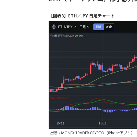
【図表3】ETH／JPY 日足チャート
出所：MONEX TRADER CRYPTO（iPhoneアプリ）