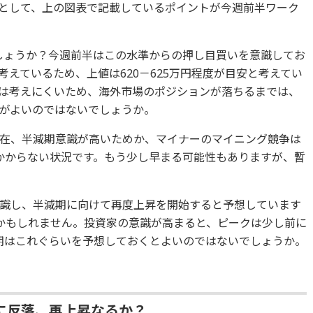
として、上の図表で記載しているポイントが今週前半ワーク
でしょうか？今週前半はこの水準からの押し目買いを意識してお
えているため、上値は620－625万円程度が目安と考えてい
は考えにくいため、海外市場のポジションが落ちるまでは、
がよいのではないでしょうか。
現在、半減期意識が高いためか、マイナーのマイニング競争は
かからない状況です。もう少し早まる可能性もありますが、暫
。
識し、半減期に向けて再度上昇を開始すると予想しています
かもしれません。投資家の意識が高まると、ピークは少し前に
期はこれぐらいを予想しておくとよいのではないでしょうか。
に反落、再上昇なるか？