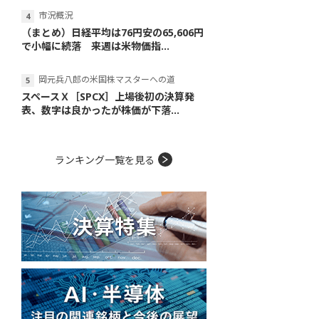
市況概況
（まとめ）日経平均は76円安の65,606円
で小幅に続落 来週は米物価指...
岡元兵八郎の米国株マスターへの道
スペースＸ［SPCX］上場後初の決算発
表、数字は良かったが株価が下落...
ランキング一覧を見る