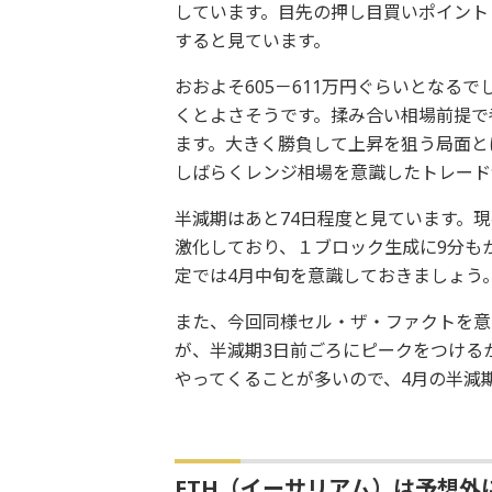
しています。目先の押し目買いポイント
すると見ています。
おおよそ605－611万円ぐらいとなる
くとよさそうです。揉み合い相場前提で考
ます。大きく勝負して上昇を狙う局面と
しばらくレンジ相場を意識したトレード
半減期はあと74日程度と見ています。
激化しており、１ブロック生成に9分も
定では4月中旬を意識しておきましょう
また、今回同様セル・ザ・ファクトを意
が、半減期3日前ごろにピークをつける
やってくることが多いので、4月の半減
ETH（イーサリアム）は予想外