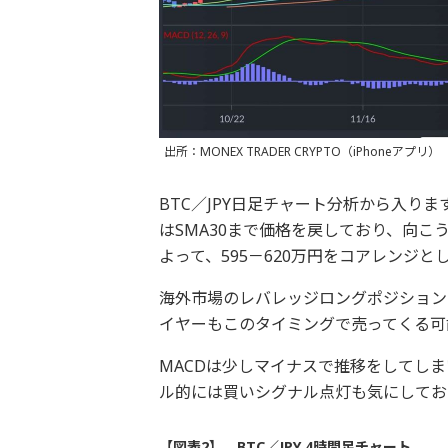
出所：MONEX TRADER CRYPTO（iPhoneアプリ）
BTC／JPY日足チャート分析から入り
はSMA30まで価格を戻しており、向こ
よって、595－620万円をコアレンジ
海外市場のレバレッジロングポジション
イヤーもこのタイミングで売ってくる可
MACDは少しマイナスで推移をしてし
ル的には買いシグナル点灯も気にしてお
【図表2】 BTC／JPY 4時間足チャート