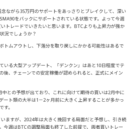
。残念ながら35万円のサポートをあっさりとブレイクして、深い
SMA90をバックにサポートされている状態です。よって今週
買いトレードでいきたいと思います。BTCよりも上昇力が強か
状況でしょうか？
ボトムアウトし、下落分を取り戻しにかかる可能性はあるで
ている大型アップデート、「デンクン」はあと10日程度でテ
の後、チェーンでの安定稼働が認められると、正式にメイン
月中との予想が出ており、これに向けて期待の買いは2月中に
デート類の大半は1－2ヶ月前に大きく上昇することが多かっ
です。
じていますが、2024年は大きく挽回する局面だと予想し、引き続
す。今週はBTCの調整局面も終了した前提で、両者買いトレー