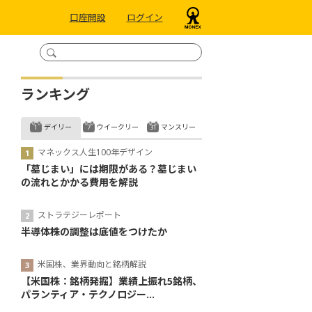
口座開設
ログイン
ランキング
デイリー
ウイークリー
マンスリー
マネックス人生100年デザイン
「墓じまい」には期限がある？墓じまい
の流れとかかる費用を解説
ストラテジーレポート
半導体株の調整は底値をつけたか
米国株、業界動向と銘柄解説
【米国株：銘柄発掘】業績上振れ5銘柄、
パランティア・テクノロジー...