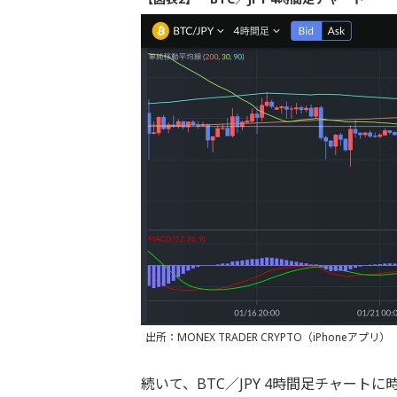
出所：MONEX TRADER CRYPTO（iPhoneアプリ）
続いて、BTC／JPY 4時間足チャート