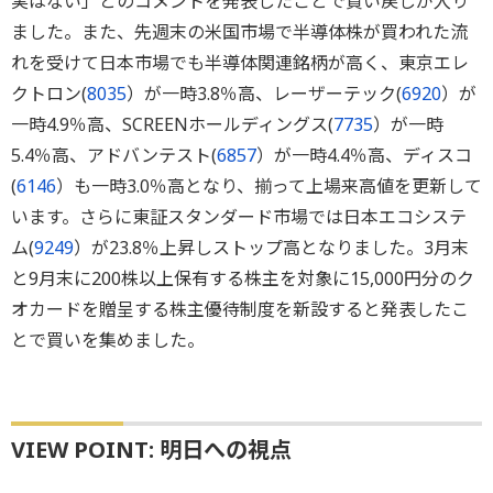
実はない」とのコメントを発表したことで買い戻しが入り
ました。また、先週末の米国市場で半導体株が買われた流
れを受けて日本市場でも半導体関連銘柄が高く、東京エレ
クトロン(
8035
）が一時3.8％高、レーザーテック(
6920
）が
一時4.9％高、SCREENホールディングス(
7735
）が一時
5.4％高、アドバンテスト(
6857
）が一時4.4％高、ディスコ
(
6146
）も一時3.0％高となり、揃って上場来高値を更新して
います。さらに東証スタンダード市場では日本エコシステ
ム(
9249
）が23.8％上昇しストップ高となりました。3月末
と9月末に200株以上保有する株主を対象に15,000円分のク
オカードを贈呈する株主優待制度を新設すると発表したこ
とで買いを集めました。
VIEW POINT: 明日への視点