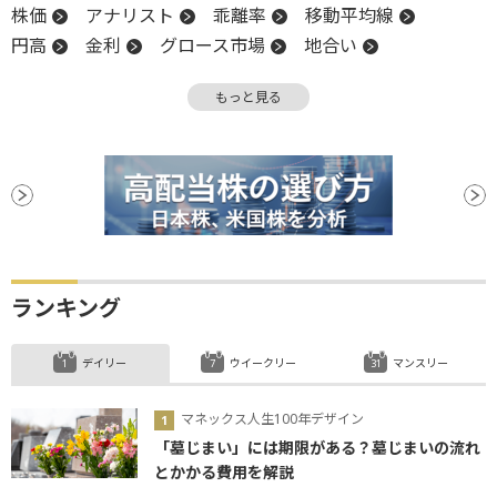
株価
アナリスト
乖離率
移動平均線
円高
金利
グロース市場
地合い
上場来高値
高値
株主
金融政策
もっと見る
スタンダード市場
引け
IR
株価指数
株主優待
金融政策決定会合
材料
新興市場
上場
続伸
日銀
ランキング
デイリー
ウイークリー
マンスリー
マネックス人生100年デザイン
「墓じまい」には期限がある？墓じまいの流れ
とかかる費用を解説