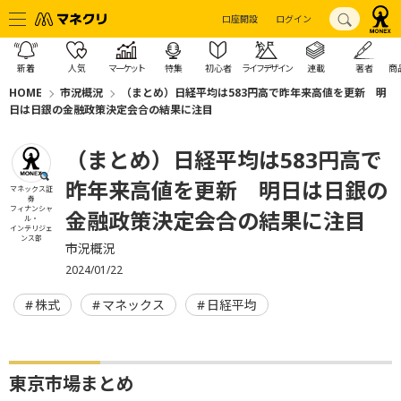
口座開設
ログイン
新着
人気
マーケット
特集
初心者
ライフデザイン
連載
著者
商
HOME
市況概況
（まとめ）日経平均は583円高で昨年来高値を更新 明
日は日銀の金融政策決定会合の結果に注目
（まとめ）日経平均は583円高で
昨年来高値を更新 明日は日銀の
マネックス証
券
フィナンシャ
金融政策決定会合の結果に注目
ル・
インテリジェ
ンス部
市況概況
2024/01/22
株式
マネックス
日経平均
東京市場まとめ