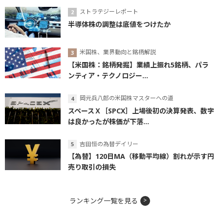
ストラテジーレポート
半導体株の調整は底値をつけたか
米国株、業界動向と銘柄解説
【米国株：銘柄発掘】業績上振れ5銘柄、パラ
ンティア・テクノロジー...
岡元兵八郎の米国株マスターへの道
スペースＸ［SPCX］上場後初の決算発表、数字
は良かったが株価が下落...
吉田恒の為替デイリー
【為替】120日MA（移動平均線）割れが示す円
売り取引の損失
ランキング一覧を見る