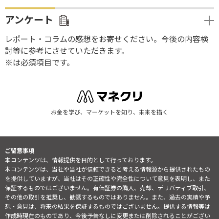
アンケート
レポート・コラムの感想をお寄せください。今後の内容検
討等に参考にさせていただきます。
※は必須項目です。
お金を学び、マーケットを知り、未来を描く
ご留意事項
本コンテンツは、情報提供を目的として行っております。
本コンテンツは、当社や当社が信頼できると考える情報源から提供されたもの
を提供していますが、当社はその正確性や完全性について意見を表明し、また
保証するものではございません。有価証券の購入、売却、デリバティブ取引、
その他の取引を推奨し、勧誘するものではありません。また、過去の実績や予
想・意見は、将来の結果を保証するものではございません。提供する情報等は
作成時現在のものであり、今後予告なしに変更または削除されることがござい