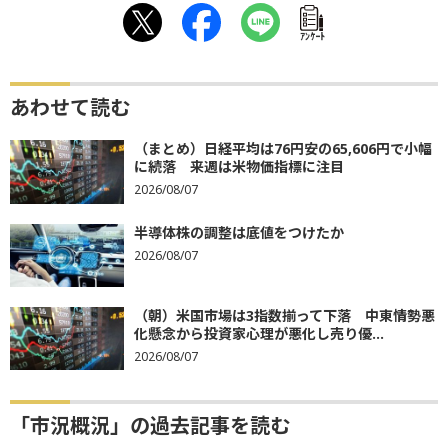
ｱﾝｹｰﾄ
あわせて読む
（まとめ）日経平均は76円安の65,606円で小幅
に続落 来週は米物価指標に注目
2026/08/07
半導体株の調整は底値をつけたか
2026/08/07
（朝）米国市場は3指数揃って下落 中東情勢悪
化懸念から投資家心理が悪化し売り優...
2026/08/07
「市況概況」の過去記事を読む