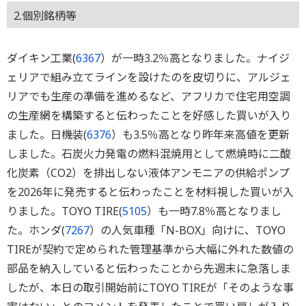
2.個別銘柄等
ダイキン工業(
6367
）が一時3.2％高となりました。ナイジ
ェリアで組み立てラインを設けたのを皮切りに、アルジェ
リアでも生産の準備を進めるなど、アフリカで住宅用空調
の生産網を構築すると伝わったことを好感した買いが入り
ました。日機装(
6376
）も3.5％高となり昨年来高値を更新
しました。石炭火力発電の燃料混焼用として燃焼時に二酸
化炭素（CO2）を排出しない液体アンモニアの供給ポンプ
を2026年に発売すると伝わったことを材料視した買いが入
りました。TOYO TIRE(
5105
）も一時7.8％高となりまし
た。ホンダ(
7267
）の人気車種「N-BOX」向けに、TOYO
TIREが契約で定められた管理基準から大幅に外れた数値の
部品を納入していると伝わったことから先週末に急落しま
したが、本日の取引開始前にTOYO TIREが「そのような事