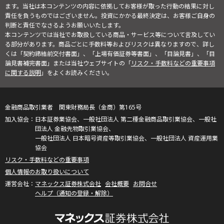
ます。当社は本コンテンツの内容に依拠してお客様が取った行動の結果に対し
責任を負うものではございません。投資にかかる最終決定は、お客様ご自身の
判断と責任でなさるようお願いいたします。
本コンテンツでは当社でお取扱している商品・サービス等について言及してい
る部分があります。商品ごとに手数料等およびリスクは異なりますので、詳し
くは「契約締結前交付書面」、「上場有価証券等書面」、「目論見書」、「目
論見書補完書面」または当社ウェブサイトの「
リスク・手数料などの重要事項
に関する説明
」をよくお読みください。
金融商品取引業者 関東財務局長（金商）第165号
日本証券業協会、一般社団法人 第二種金融商品取引業協会、一般社
団法人 金融先物取引業協会、
一般社団法人 日本暗号資産等取引業協会、一般社団法人 資産運用業
協会
リスク・手数料などの重要事項
個人情報のお取り扱いについて
マネックス証券株式会社
会社概要
お問合せ
ヘルプ（通知の登録・解除）