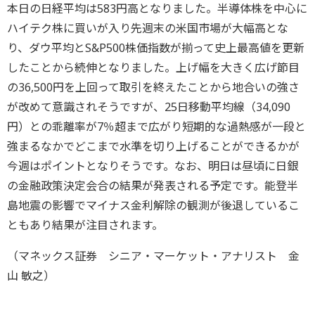
本日の日経平均は583円高となりました。半導体株を中心に
ハイテク株に買いが入り先週末の米国市場が大幅高とな
り、ダウ平均とS&P500株価指数が揃って史上最高値を更新
したことから続伸となりました。上げ幅を大きく広げ節目
の36,500円を上回って取引を終えたことから地合いの強さ
が改めて意識されそうですが、25日移動平均線（34,090
円）との乖離率が7％超まで広がり短期的な過熱感が一段と
強まるなかでどこまで水準を切り上げることができるかが
今週はポイントとなりそうです。なお、明日は昼頃に日銀
の金融政策決定会合の結果が発表される予定です。能登半
島地震の影響でマイナス金利解除の観測が後退しているこ
ともあり結果が注目されます。
（マネックス証券 シニア・マーケット・アナリスト 金
山 敏之）