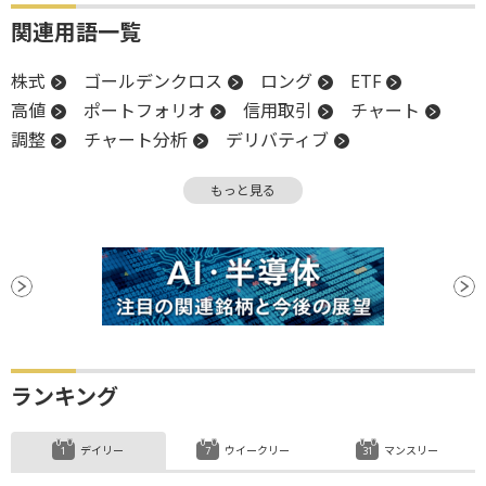
関連用語一覧
株式
ゴールデンクロス
ロング
ETF
高値
ポートフォリオ
信用取引
チャート
調整
チャート分析
デリバティブ
年初来高値
反落
上場
月足
もっと見る
テクニカル分析
ビットコイン
ランキング
デイリー
ウイークリー
マンスリー