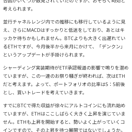
合図がいくつか散見されていたのですが、おそらく時効と
考えられます。
並行チャネルレンジ内での推移にも移行しているように見
え、さらにMACDはすっかりと低迷をしており、あとはキ
ッカケ待ちかもしれません。BTCよりも大きく出遅れてい
るETHですが、今月後半から来月にかけて、「デンクン」
というアップデートが手掛けられます。
シャーディング実装期待がETF承認報道の影響で鳴りを潜め
ていますが、この一連のお祭り騒ぎが終われば、次はETH
だと考えます。よって、ポートフォリオの比率は5：5前後
とし、買いトレードを考えていきます。
すでにBTCで得た収益が徐々にアルトコインにも流れ始め
ていますが、ETHはここしばらく大きく上昇を演じていま
せん。ETHも上昇を開始すると、勢いよく上がっていくコ
インですので、その上昇を待つ展開ではないでしょうか。