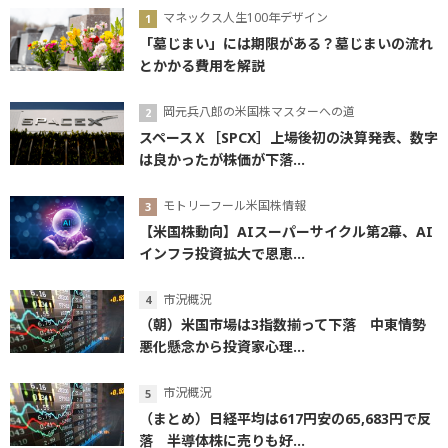
マネックス人生100年デザイン
「墓じまい」には期限がある？墓じまいの流れ
とかかる費用を解説
岡元兵八郎の米国株マスターへの道
スペースＸ［SPCX］上場後初の決算発表、数字
は良かったが株価が下落...
モトリーフール米国株情報
【米国株動向】AIスーパーサイクル第2幕、AI
インフラ投資拡大で恩恵...
市況概況
（朝）米国市場は3指数揃って下落 中東情勢
悪化懸念から投資家心理...
市況概況
（まとめ）日経平均は617円安の65,683円で反
落 半導体株に売りも好...