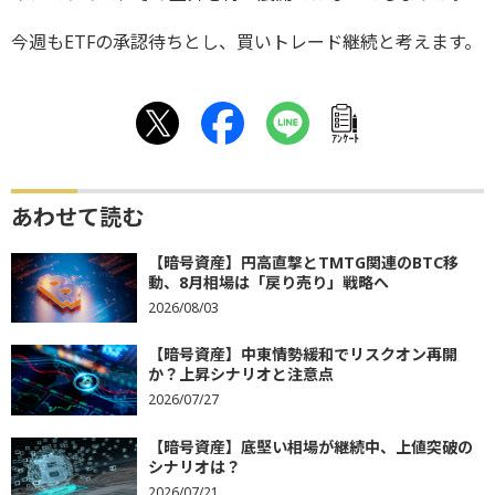
今週もETFの承認待ちとし、買いトレード継続と考えます。
ｱﾝｹｰﾄ
あわせて読む
【暗号資産】円高直撃とTMTG関連のBTC移
動、8月相場は「戻り売り」戦略へ
2026/08/03
【暗号資産】中東情勢緩和でリスクオン再開
か？上昇シナリオと注意点
2026/07/27
【暗号資産】底堅い相場が継続中、上値突破の
シナリオは？
2026/07/21