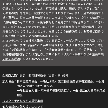
を提供していますが、当社はその正確性や完全性について意見を表明し、また
保証するものではございません。有価証券の購入、売却、デリバティブ取引、
その他の取引を推奨し、勧誘するものではありません。また、過去の実績や予
想・意見は、将来の結果を保証するものではございません。提供する情報等は
作成時現在のものであり、今後予告なしに変更または削除されることがござい
ます。当社は本コンテンツの内容に依拠してお客様が取った行動の結果に対し
責任を負うものではございません。投資にかかる最終決定は、お客様ご自身の
判断と責任でなさるようお願いいたします。
本コンテンツでは当社でお取扱している商品・サービス等について言及してい
る部分があります。商品ごとに手数料等およびリスクは異なりますので、詳し
くは「契約締結前交付書面」、「上場有価証券等書面」、「目論見書」、「目
論見書補完書面」または当社ウェブサイトの「
リスク・手数料などの重要事項
に関する説明
」をよくお読みください。
金融商品取引業者 関東財務局長（金商）第165号
日本証券業協会、一般社団法人 第二種金融商品取引業協会、一般社
団法人 金融先物取引業協会、
一般社団法人 日本暗号資産等取引業協会、一般社団法人 資産運用業
協会
リスク・手数料などの重要事項
個人情報のお取り扱いについて