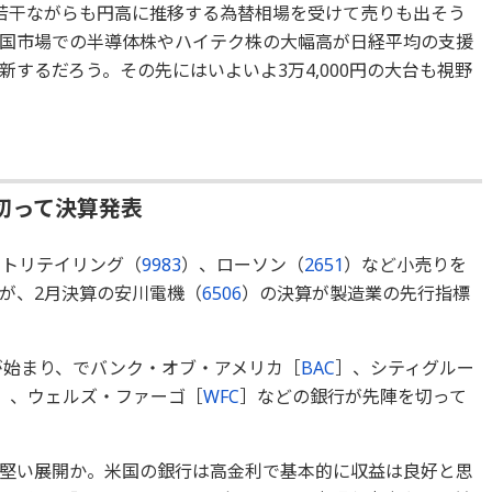
若干ながらも円高に推移する為替相場を受けて売りも出そう
国市場での半導体株やハイテク株の大幅高が日経平均の支援
するだろう。その先にはいよいよ3万4,000円の大台も視野
切って決算発表
ストリテイリング（
9983
）、ローソン（
2651
）など小売りを
が、2月決算の安川電機（
6506
）の決算が製造業の先行指標
が始まり、でバンク・オブ・アメリカ［
BAC
］、シティグルー
］、ウェルズ・ファーゴ［
WFC
］などの銀行が先陣を切って
堅い展開か。米国の銀行は高金利で基本的に収益は良好と思