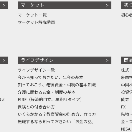
マーケット
初
マーケット一覧
初心
マーケット解説動画
ライフデザイン
商
ライフデザイン一覧
株式
今から知っておきたい、年金の基本
米国
知っておこう、老後資金・相続の基本知識
中国
介護に関わるお金・制度の基本
投資
考え
FIRE（経済的自立、早期リタイア）
債券
保険との付き合い方
FX
いくらかかる？教育資金の貯め方、作り方
先物
転職するなら知っておきたい「お金の話」
金・
NISA