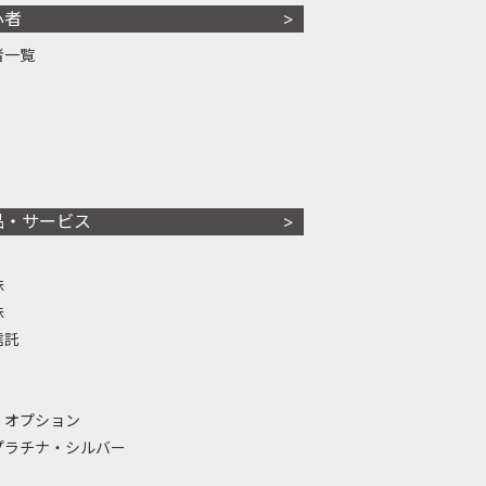
心者
者一覧
品・サービス
株
株
信託
・オプション
プラチナ・シルバー