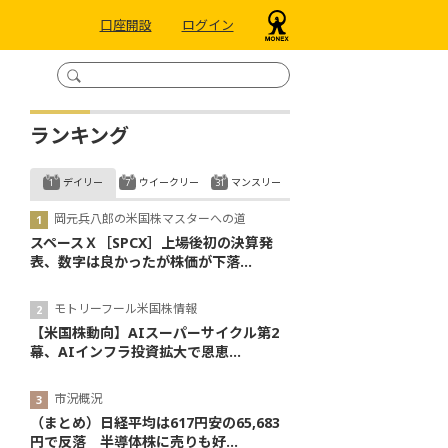
口座開設
ログイン
ランキング
デイリー
ウイークリー
マンスリー
岡元兵八郎の米国株マスターへの道
スペースＸ［SPCX］上場後初の決算発
表、数字は良かったが株価が下落...
モトリーフール米国株情報
【米国株動向】AIスーパーサイクル第2
幕、AIインフラ投資拡大で恩恵...
市況概況
（まとめ）日経平均は617円安の65,683
円で反落 半導体株に売りも好...