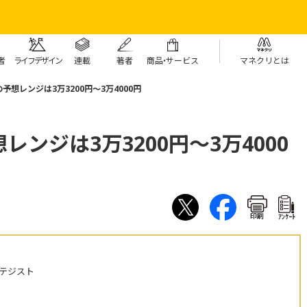
者
ライフデザイン
連載
著者
商
品・
サービス
マネクリとは
想レンジは3万3200円～3万4000円
ンジは3万3200円～3万4000
印刷
ｱﾝｹｰﾄ
テジスト