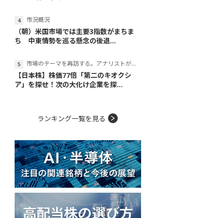
市況概況
（朝）米国市場では主要3指数がまちま
ち 中東情勢を巡る懸念の後退...
市場のテーマを再訪する。アナリストが読み解くテーマの本質
【日本株】株価77倍「第二のキオクシ
ア」を探せ！次の大化け企業を探...
ランキング一覧を見る