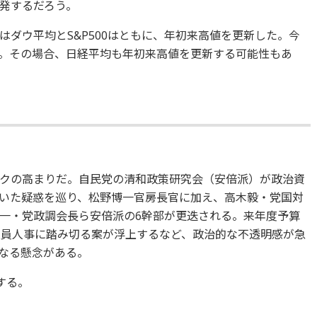
発するだろう。
ダウ平均とS&P500はともに、年初来高値を更新した。今
。その場合、日経平均も年初来高値を更新する可能性もあ
クの高まりだ。自民党の清和政策研究会（安倍派）が政治資
いた疑惑を巡り、松野博一官房長官に加え、高木毅・党国対
一・党政調会長ら安倍派の6幹部が更迭される。来年度予算
役員人事に踏み切る案が浮上するなど、政治的な不透明感が急
なる懸念がある。
とする。