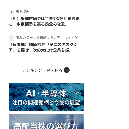
市況概況
（朝）米国市場では主要3指数がまちま
ち 中東情勢を巡る懸念の後退...
市場のテーマを再訪する。アナリストが読み解くテーマの本質
【日本株】株価77倍「第二のキオクシ
ア」を探せ！次の大化け企業を探...
ランキング一覧を見る