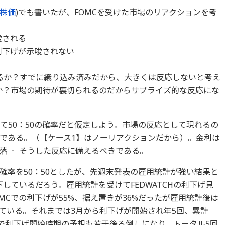
株価
)でも書いたが、FOMCを受けた市場のリアクションを考
唆される
利下げが示唆されない
るか？すでに織り込み済みだから、大きくは反応しないと考え
か？市場の期待が裏切られるのだからサプライズ的な反応にな
て50：50の確率だと仮定しよう。市場の反応として現れるの
である。（【ケース1】はノーリアクションだから）。金利は
落 ‐ そうした反応に備えるべきである。
確率を50：50としたが、先週末発表の雇用統計が強い結果と
しているだろう。雇用統計を受けてFEDWATCHの利下げ見
MCでの利下げが55%、据え置きが36%だったが雇用統計後は
している。それまでは3月から利下げが開始され年5回、累計
れで利下げ開始時期の予想も若干後ろ倒しになり、トータル5回