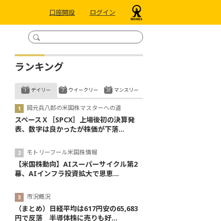
口座開設
ログイン
ランキング
デイリー
ウイークリー
マンスリー
岡元兵八郎の米国株マスターへの道
スペースＸ［SPCX］上場後初の決算発
表、数字は良かったが株価が下落...
モトリーフール米国株情報
【米国株動向】AIスーパーサイクル第2
幕、AIインフラ投資拡大で恩恵...
市況概況
（まとめ）日経平均は617円安の65,683
円で反落 半導体株に売りも好...