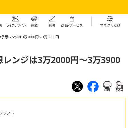
者
ライフデザイン
連載
著者
商
品・
サービス
マネクリとは
想レンジは3万2000円～3万3900円
ンジは3万2000円～3万3900
印刷
ｱﾝｹｰﾄ
テジスト