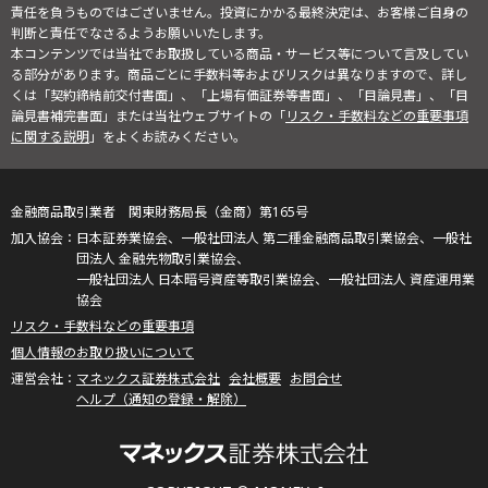
責任を負うものではございません。投資にかかる最終決定は、お客様ご自身の
判断と責任でなさるようお願いいたします。
本コンテンツでは当社でお取扱している商品・サービス等について言及してい
る部分があります。商品ごとに手数料等およびリスクは異なりますので、詳し
くは「契約締結前交付書面」、「上場有価証券等書面」、「目論見書」、「目
論見書補完書面」または当社ウェブサイトの「
リスク・手数料などの重要事項
に関する説明
」をよくお読みください。
金融商品取引業者 関東財務局長（金商）第165号
日本証券業協会、一般社団法人 第二種金融商品取引業協会、一般社
団法人 金融先物取引業協会、
一般社団法人 日本暗号資産等取引業協会、一般社団法人 資産運用業
協会
リスク・手数料などの重要事項
個人情報のお取り扱いについて
マネックス証券株式会社
会社概要
お問合せ
ヘルプ（通知の登録・解除）