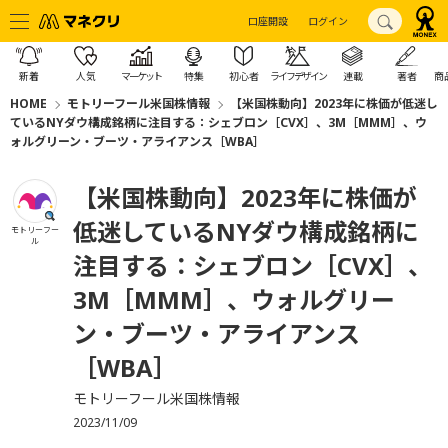
口座開設
ログイン
新着
人気
マーケット
特集
初心者
ライフデザイン
連載
著者
商
HOME
モトリーフール米国株情報
【米国株動向】2023年に株価が低迷し
ているNYダウ構成銘柄に注目する：シェブロン［CVX］、3M［MMM］、ウ
ォルグリーン・ブーツ・アライアンス［WBA］
【米国株動向】2023年に株価が
低迷しているNYダウ構成銘柄に
モトリーフー
ル
注目する：シェブロン［CVX］、
3M［MMM］、ウォルグリー
ン・ブーツ・アライアンス
［WBA］
モトリーフール米国株情報
2023/11/09