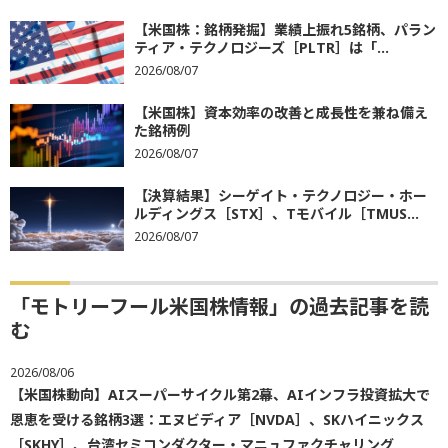
【米国株：銘柄発掘】業績上振れ5銘柄、パラン
ティア・テクノロジーズ［PLTR］は「...
2026/08/07
【米国株】資本効率の改善と成長性を兼ね備え
た銘柄例
2026/08/07
【決算結果】シーゲイト・テクノロジー・ホー
ルディングス［STX］、Tモバイル［TMUS...
2026/08/07
「モトリーフール米国株情報」の過去記事を読
む
2026/08/06
【米国株動向】AIスーパーサイクル第2幕、AIインフラ投資拡大で
恩恵を受ける銘柄3選：エヌビディア［NVDA］、SKハイニックス
［SKHY］、台湾セミコンダクター・マニュファクチャリング