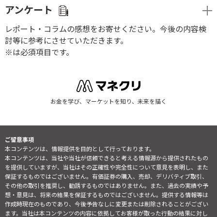
アンケート
レポート・コラムの感想をお寄せください。今後の内容検
討等に参考にさせていただきます。
※は必須項目です。
お金を学び、マーケットを知り、未来を描く
ご留意事項
本コンテンツは、情報提供を目的として行っております。
本コンテンツは、当社や当社が信頼できると考える情報源から提供されたもの
を提供していますが、当社はその正確性や完全性について意見を表明し、また
保証するものではございません。有価証券の購入、売却、デリバティブ取引、
その他の取引を推奨し、勧誘するものではありません。また、過去の実績や予
想・意見は、将来の結果を保証するものではございません。提供する情報等は
作成時現在のものであり、今後予告なしに変更または削除されることがござい
ます。当社は本コンテンツの内容に依拠してお客様が取った行動の結果に対し