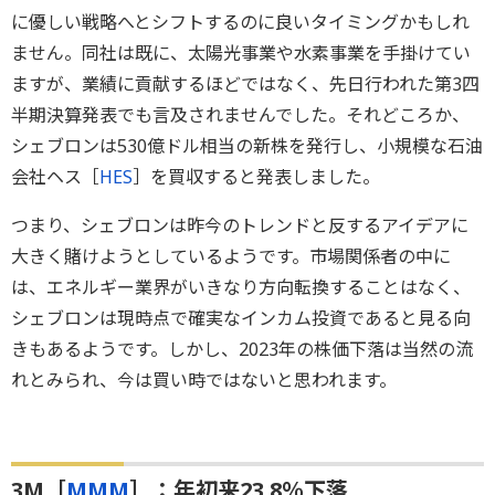
に優しい戦略へとシフトするのに良いタイミングかもしれ
ません。同社は既に、太陽光事業や水素事業を手掛けてい
ますが、業績に貢献するほどではなく、先日行われた第3四
半期決算発表でも言及されませんでした。それどころか、
シェブロンは530億ドル相当の新株を発行し、小規模な石油
会社ヘス［
HES
］を買収すると発表しました。
つまり、シェブロンは昨今のトレンドと反するアイデアに
大きく賭けようとしているようです。市場関係者の中に
は、エネルギー業界がいきなり方向転換することはなく、
シェブロンは現時点で確実なインカム投資であると見る向
きもあるようです。しかし、2023年の株価下落は当然の流
れとみられ、今は買い時ではないと思われます。
3M［
MMM
］：年初来23.8％下落