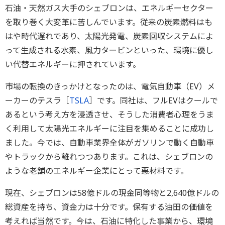
石油・天然ガス大手のシェブロンは、エネルギーセクター
を取り巻く大変革に苦しんでいます。従来の炭素燃料はも
はや時代遅れであり、太陽光発電、炭素回収システムによ
って生成される水素、風力タービンといった、環境に優し
い代替エネルギーに押されています。
市場の転換のきっかけとなったのは、電気自動車（EV）メ
ーカーのテスラ［
TSLA
］です。同社は、フルEVはクールで
あるという考え方を浸透させ、そうした消費者心理をうま
く利用して太陽光エネルギーに注目を集めることに成功し
ました。今では、自動車業界全体がガソリンで動く自動車
やトラックから離れつつあります。これは、シェブロンの
ような老舗のエネルギー企業にとって悪材料です。
現在、シェブロンは58億ドルの現金同等物と2,640億ドルの
総資産を持ち、資金力は十分です。保有する油田の価値を
考えれば当然です。今は、石油に特化した事業から、環境