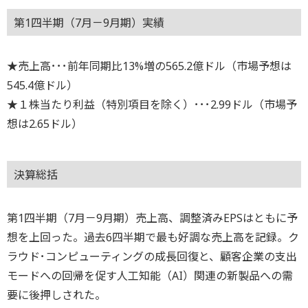
第1四半期（7月－9月期）実績
★売上高･･･前年同期比13%増の565.2億ドル（市場予想は
545.4億ドル）
★１株当たり利益（特別項目を除く）･･･2.99ドル（市場予
想は2.65ドル）
決算総括
第1四半期（7月－9月期）売上高、調整済みEPSはともに予
想を上回った。過去6四半期で最も好調な売上高を記録。ク
ラウド･コンピューティングの成長回復と、顧客企業の支出
モードへの回帰を促す人工知能（AI）関連の新製品への需
要に後押しされた。