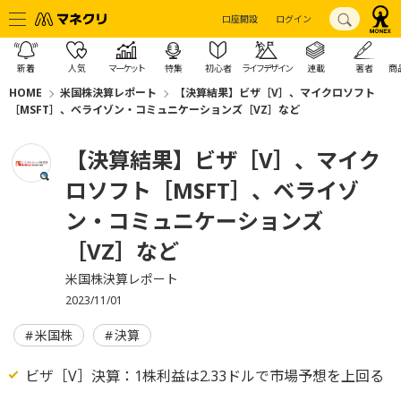
口座開設
ログイン
新着
人気
マーケット
特集
初心者
ライフデザイン
連載
著者
商
HOME
米国株決算レポート
【決算結果】ビザ［V］、マイクロソフト
［MSFT］、ベライゾン・コミュニケーションズ［VZ］など
【決算結果】ビザ［V］、マイク
ロソフト［MSFT］、ベライゾ
ン・コミュニケーションズ
［VZ］など
米国株決算レポート
2023/11/01
米国株
決算
ビザ［V］決算：1株利益は2.33ドルで市場予想を上回る