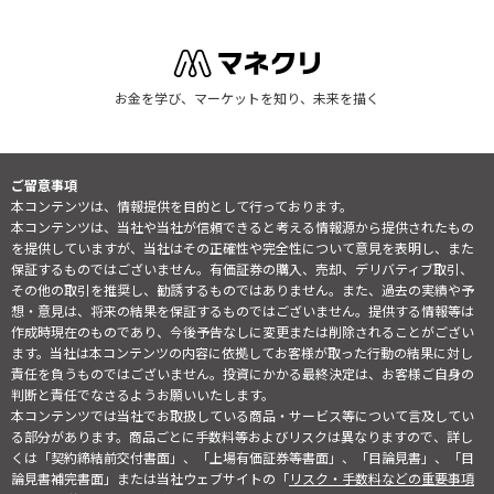
お金を学び、マーケットを知り、未来を描く
ご留意事項
本コンテンツは、情報提供を目的として行っております。
本コンテンツは、当社や当社が信頼できると考える情報源から提供されたもの
を提供していますが、当社はその正確性や完全性について意見を表明し、また
保証するものではございません。有価証券の購入、売却、デリバティブ取引、
その他の取引を推奨し、勧誘するものではありません。また、過去の実績や予
想・意見は、将来の結果を保証するものではございません。提供する情報等は
作成時現在のものであり、今後予告なしに変更または削除されることがござい
ます。当社は本コンテンツの内容に依拠してお客様が取った行動の結果に対し
責任を負うものではございません。投資にかかる最終決定は、お客様ご自身の
判断と責任でなさるようお願いいたします。
本コンテンツでは当社でお取扱している商品・サービス等について言及してい
る部分があります。商品ごとに手数料等およびリスクは異なりますので、詳し
くは「契約締結前交付書面」、「上場有価証券等書面」、「目論見書」、「目
論見書補完書面」または当社ウェブサイトの「
リスク・手数料などの重要事項