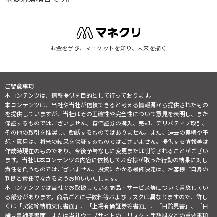
お金を学び、マーケットを知り、未来を描く
ご留意事項
本コンテンツは、情報提供を目的として行っております。
本コンテンツは、当社や当社が信頼できると考える情報源から提供されたもの
を提供していますが、当社はその正確性や完全性について意見を表明し、また
保証するものではございません。有価証券の購入、売却、デリバティブ取引、
その他の取引を推奨し、勧誘するものではありません。また、過去の実績や予
想・意見は、将来の結果を保証するものではございません。提供する情報等は
作成時現在のものであり、今後予告なしに変更または削除されることがござい
ます。当社は本コンテンツの内容に依拠してお客様が取った行動の結果に対し
責任を負うものではございません。投資にかかる最終決定は、お客様ご自身の
判断と責任でなさるようお願いいたします。
本コンテンツでは当社でお取扱している商品・サービス等について言及してい
る部分があります。商品ごとに手数料等およびリスクは異なりますので、詳し
くは「契約締結前交付書面」、「上場有価証券等書面」、「目論見書」、「目
論見書補完書面」または当社ウェブサイトの「
リスク・手数料などの重要事項