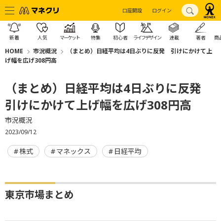
口座開設
ログイン
新着
人気
マーケット
特集
初心者
ライフデザイン
連載
著者
商
HOME
市況概況
（まとめ）日経平均は4日ぶりに反発 引けにかけて上
げ幅を広げ308円高
（まとめ）日経平均は4日ぶりに反発
引けにかけて上げ幅を広げ308円高
市況概況
2023/09/12
株式
マネックス
日経平均
東京市場まとめ