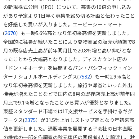
の新規株式公開（IPO）について、募集の10倍の申し込み
があり予定より1日早く募集を締め切る計画と伝わったこと
を好感した買いが入りました。エービーシー・マート
(
2670
）も一時5.6％高となり年初来高値を更新しました。
全国的に猛暑が続いたことにより夏物商品の販売が順調で8
月の既存店売上高が前年同月比で20.8％増と高い伸びとな
ったことから大幅高となりました。ディスカウント店の
「ドン・キホーテ」を展開するパン・パシフィック・イン
ターナショナルホールディングス(
7532
）も一時2.9％高と
なり年初来高値を更新しました。旅行や帰省といった外出
機会が増えたことなどで国内の8月の既存店売上高が前年同
月比で9.1％増となったことから買いが優勢となりました。
東証スタンダード市場ではIT支援サービスを手掛けるギグ
ワークス(
2375
）が31.5％上昇しストップ高となり年初来高
値を更新しました。通販事業を展開する子会社の日本直販
の株式の一部を作詞家の秋元康氏の関係者4人に譲渡し、秋