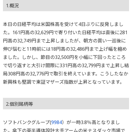
1.概況
本日の日経平均は米国株高を受けて4日ぶりに反発しまし
た。161円高の32,629円で寄り付いた日経平均は直後に281
円高の32,749円まで上昇しましたが、朝方の買い一巡後に
伸び悩むと11時前には18円高の32,486円まで上げ幅を縮め
ました。しかし、節目の32,500円を小幅に下回ったところ
で切り返すと大引け間際に331円高の32,799円まで上昇し結
局308円高の32,776円で取引を終えています。こうしたなか
新興株も堅調で東証マザーズ指数が上昇となっています。
2.個別銘柄等
ソフトバンクグループ(
9984
）が一時3.8％高となりまし
た。傘下の英半導体設計大手アームの米ナスダック市場で