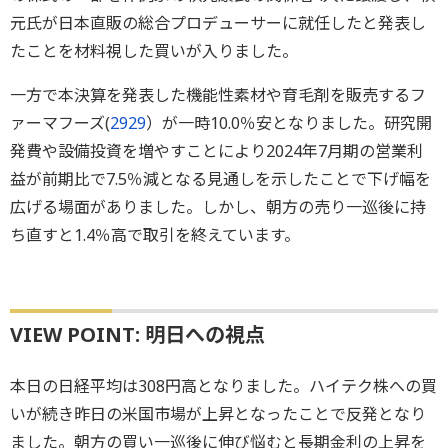
元氏が日本直販の総合プロデューサーに就任したと発表し
たことを材料視した買いが入りました。
一方で本決算を発表した機能性素材や育毛剤を販売するフ
ァーマフーズ(
2929
）が一時10.0％安となりました。研究開
発費や設備投資を増やすことにより2024年7月期の営業利
益が前期比で7.5％減となる見通しを示したことで下げ幅を
広げる場面がありました。しかし、朝方の売り一巡後に持
ち直すと1.4％高で取引を終えています。
VIEW POINT: 明日への視点
本日の日経平均は308円高となりました。ハイテク株への買
いが続き昨日の米国市場が上昇となったことで反発となり
ました。朝方の買い一巡後に伸び悩むと長期金利の上昇を