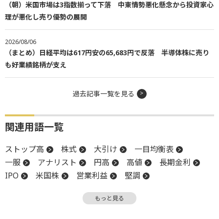
（朝）米国市場は3指数揃って下落 中東情勢悪化懸念から投資家心
理が悪化し売り優勢の展開
2026/08/06
（まとめ）日経平均は617円安の65,683円で反落 半導体株に売り
も好業績銘柄が支え
過去記事一覧を見る
関連用語一覧
ストップ高
株式
大引け
一目均衡表
一服
アナリスト
円高
高値
長期金利
IPO
米国株
営業利益
堅調
スタンダード市場
年初来高値
反発
引け
もっと見る
上値
株式公開