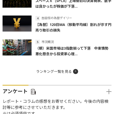
スペースＸ［SPCX］上場後初の決算発表、数字
は良かったが株価が下落...
吉田恒の為替デイリー
【為替】120日MA（移動平均線）割れが示す円
売り取引の損失
市況概況
（朝）米国市場は3指数揃って下落 中東情勢
悪化懸念から投資家心理...
ランキング一覧を見る
アンケート
レポート・コラムの感想をお寄せください。今後の内容検
討等に参考にさせていただきます。
※は必須項目です。