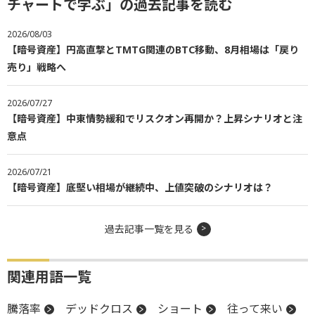
チャートで学ぶ」の過去記事を読む
2026/08/03
【暗号資産】円高直撃とTMTG関連のBTC移動、8月相場は「戻り
売り」戦略へ
2026/07/27
【暗号資産】中東情勢緩和でリスクオン再開か？上昇シナリオと注
意点
2026/07/21
【暗号資産】底堅い相場が継続中、上値突破のシナリオは？
過去記事一覧を見る
関連用語一覧
騰落率
デッドクロス
ショート
往って来い