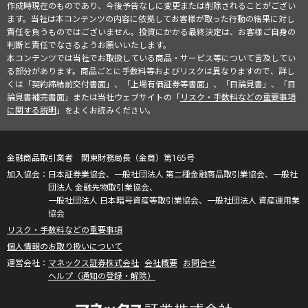
作成時現在のものであり、今後予告なしに変更または削除されることがござい
ます。当社は本コンテンツの内容に依拠してお客様が取った行動の結果に対し
責任を負うものではございません。投資にかかる最終決定は、お客様ご自身の
判断と責任でなさるようお願いいたします。
本コンテンツでは当社でお取扱している商品・サービス等について言及してい
る部分があります。商品ごとに手数料等およびリスクは異なりますので、詳し
くは「契約締結前交付書面」、「上場有価証券等書面」、「目論見書」、「目
論見書補完書面」または当社ウェブサイトの「
リスク・手数料などの重要事項
に関する説明
」をよくお読みください。
金融商品取引業者 関東財務局長（金商）第165号
日本証券業協会、一般社団法人 第二種金融商品取引業協会、一般社
団法人 金融先物取引業協会、
一般社団法人 日本暗号資産等取引業協会、一般社団法人 資産運用業
協会
リスク・手数料などの重要事項
個人情報のお取り扱いについて
マネックス証券株式会社
会社概要
お問合せ
ヘルプ（通知の登録・解除）