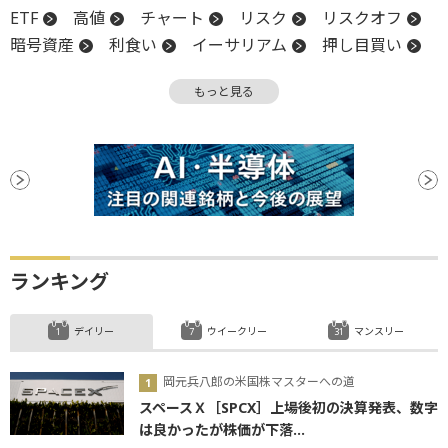
ETF
高値
チャート
リスク
リスクオフ
暗号資産
利食い
イーサリアム
押し目買い
下値
ビットコイン
ファンド
安値
もっと見る
ランキング
デイリー
ウイークリー
マンスリー
岡元兵八郎の米国株マスターへの道
スペースＸ［SPCX］上場後初の決算発表、数字
は良かったが株価が下落...