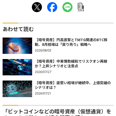
ｱﾝｹｰﾄ
あわせて読む
【暗号資産】円高直撃とTMTG関連のBTC移
動、8月相場は「戻り売り」戦略へ
2026/08/03
【暗号資産】中東情勢緩和でリスクオン再開
か？上昇シナリオと注意点
2026/07/27
【暗号資産】底堅い相場が継続中、上値突破の
シナリオは？
2026/07/21
「ビットコインなどの暗号資産（仮想通貨）を