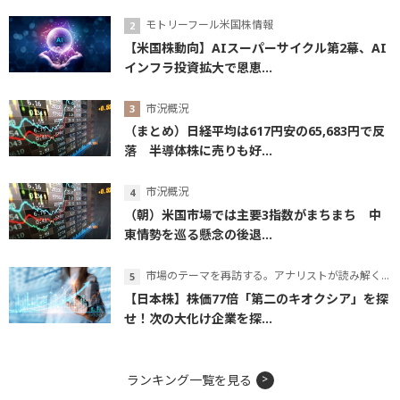
モトリーフール米国株情報
【米国株動向】AIスーパーサイクル第2幕、AI
インフラ投資拡大で恩恵...
市況概況
（まとめ）日経平均は617円安の65,683円で反
落 半導体株に売りも好...
市況概況
（朝）米国市場では主要3指数がまちまち 中
東情勢を巡る懸念の後退...
市場のテーマを再訪する。アナリストが読み解くテーマの本質
【日本株】株価77倍「第二のキオクシア」を探
せ！次の大化け企業を探...
ランキング一覧を見る