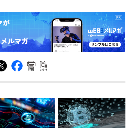
印刷
ｱﾝｹｰﾄ