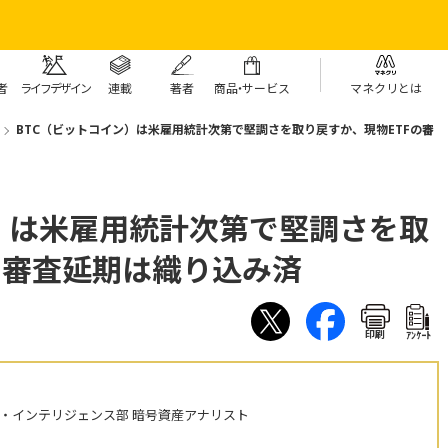
者
ライフデザイン
連載
著者
商
品・
サービス
マネクリとは
BTC（ビットコイン）は米雇用統計次第で堅調さを取り戻すか、現物ETFの審
）は米雇用統計次第で堅調さを取
の審査延期は織り込み済
印刷
ｱﾝｹｰﾄ
・インテリジェンス部 暗号資産アナリスト