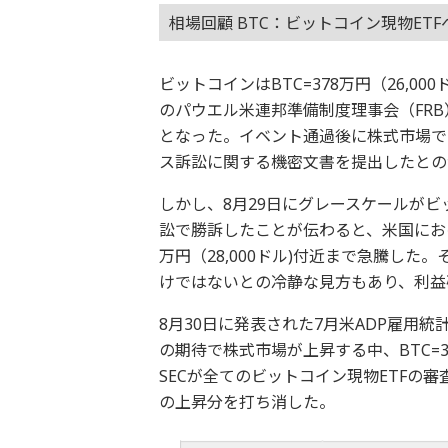
相場回顧 BTC：ビットコイン現物ET
ビットコインはBTC=378万円（26,
のパウエル米連邦準備制度理事会（FR
となった。イベント通過後に株式市場で
ス訴訟に関する機密文書を提出したとの
しかし、8月29日にグレースケールが
訟で勝訴したことが伝わると、米国におけ
万円（28,000ドル)付近まで急騰した
けではないとの冷静な見方もあり、利益
8月30日に発表された7月米ADP雇用
の期待で株式市場が上昇する中、BTC=39
SECが全てのビットコイン現物ETFの
の上昇分を打ち消した。