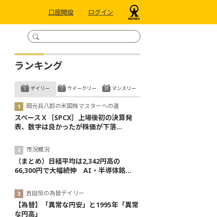
口座開設
ログイン
ランキング
デイリー
ウイークリー
マンスリー
岡元兵八郎の米国株マスターへの道
スペースＸ［SPCX］上場後初の決算発
表、数字は良かったが株価が下落...
市況概況
（まとめ）日経平均は2,342円高の
66,300円で大幅続伸 AI・半導体銘...
吉田恒の為替デイリー
【為替】「異常な円安」と1995年「異常
な円高」