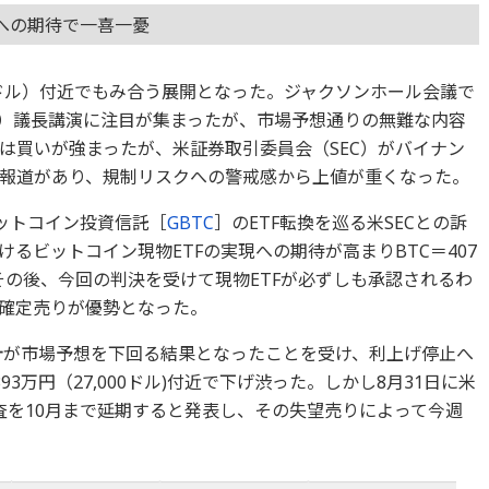
Fへの期待で一喜一憂
000ドル）付近でもみ合う展開となった。ジャクソンホール会議で
B）議長講演に注目が集まったが、市場予想通りの無難な内容
は買いが強まったが、米証券取引委員会（SEC）がバイナン
報道があり、規制リスクへの警戒感から上値が重くなった。
ビットコイン投資信託［
GBTC
］のETF転換を巡る米SECとの訴
るビットコイン現物ETFの実現への期待が高まりBTC＝407
。その後、今回の判決を受けて現物ETFが必ずしも承認されるわ
確定売りが優勢となった。
統計が市場予想を下回る結果となったことを受け、利上げ停止へ
3万円（27,000ドル)付近で下げ渋った。しかし8月31日に米
審査を10月まで延期すると発表し、その失望売りによって今週