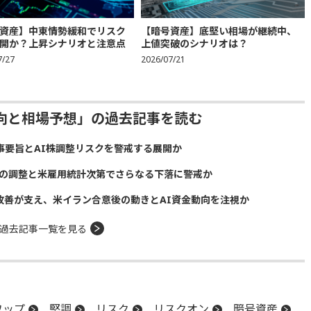
資産】中東情勢緩和でリスク
【暗号資産】底堅い相場が継続中、
開か？上昇シナリオと注意点
上値突破のシナリオは？
7/27
2026/07/21
動向と相場予想」の過去記事を読む
議事要旨とAI株調整リスクを警戒する展開か
株の調整と米雇用統計次第でさらなる下落に警戒か
給改善が支え、米イラン合意後の動きとAI資金動向を注視か
過去記事一覧を見る
ワップ
堅調
リスク
リスクオン
暗号資産