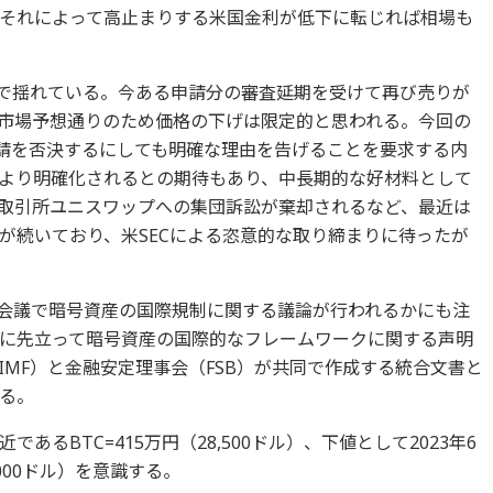
それによって高止まりする米国金利が低下に転じれば相場も
待で揺れている。今ある申請分の審査延期を受けて再び売りが
市場予想通りのため価格の下げは限定的と思われる。今回の
申請を否決するにしても明確な理由を告げることを要求する内
より明確化されるとの期待もあり、中長期的な好材料として
取引所ユニスワップへの集団訴訟が棄却されるなど、最近は
が続いており、米SECによる恣意的な取り締まりに待ったが
脳会議で暗号資産の国際規制に関する議論が行われるかにも注
に先立って暗号資産の国際的なフレームワークに関する声明
MF）と金融安定理事会（FSB）が共同で作成する統合文書と
る。
るBTC=415万円（28,500ドル）、下値として2023年6
,000ドル）を意識する。