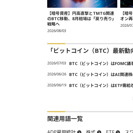
【暗号資産】円高直撃とTMTG関連
【暗号
のBTC移動、8月相場は「戻り売り」
オン再
戦略へ
2026/0
2026/08/03
「ビットコイン（BTC）最新
2026/07/03
BTC（ビットコイン）はFOMC
2026/06/26
BTC（ビットコイン）はAI関連
2026/06/19
BTC（ビットコイン）はETF需
関連用語一覧
ADP雇用統計
株式
ETF
ス