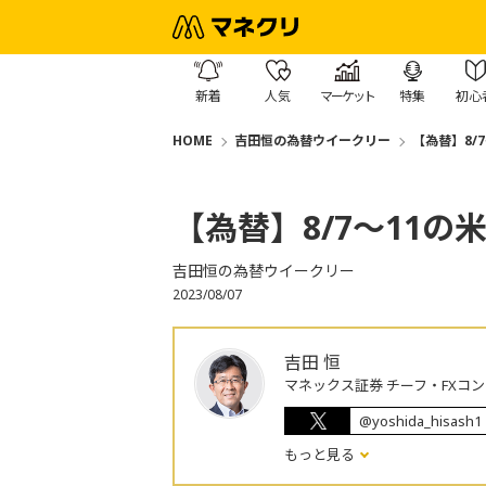
新着
人気
マーケット
特集
初心
HOME
吉田恒の為替ウイークリー
【為替】8/
【為替】8/7～11
吉田恒の為替ウイークリー
2023/08/07
吉田 恒
マネックス証券 チーフ・FXコ
@yoshida_hisash1
もっと見る