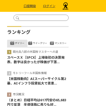
口座開設
ログイン
ランキング
デイリー
ウイークリー
マンスリー
岡元兵八郎の米国株マスターへの道
スペースＸ［SPCX］上場後初の決算発
表、数字は良かったが株価が下落...
モトリーフール米国株情報
【米国株動向】AIスーパーサイクル第2
幕、AIインフラ投資拡大で恩恵...
市況概況
（まとめ）日経平均は617円安の65,683
円で反落 半導体株に売りも好...