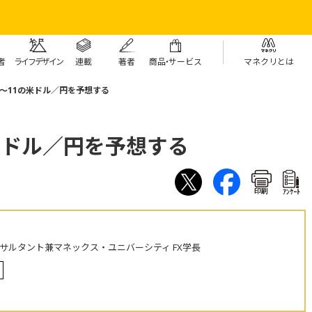
者
ライフデザイン
連載
著者
商
品・
サービス
マネクリとは
7～11の米ドル／円を予想する
の米ドル／円を予想する
印刷
ｱﾝｹｰﾄ
ンサルタント兼マネックス・ユニバーシティ FX学長