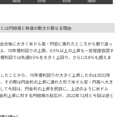
2月とは円相場と株価の動きが異なる理由
会合後に大きく米ドル高・円安に振れたところから振り返っ
、10年債利回りの上限、0.5％以上の上昇も一定程度容認す
債利回りは先週0.5％を大きく上回り、さらに0.6％も超えま
したことから、10年債利回りが大きく上昇したのは2022年
が、その際は円金利の上昇に連れた形で米ドル安・円高へ大き
して今回は、円金利の上昇を尻目に、上述のように米ドル
利上昇に対する円相場の反応が、2022年12月と今回は逆と
2年12月～）