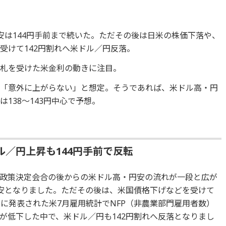
安は144円手前まで続いた。ただその後は日米の株価下落や、
受けて142円割れへ米ドル／円反落。
入札を受けた米金利の動きに注目。
は「意外に上がらない」と想定。そうであれば、米ドル高・円
138～143円中心で予想。
／円上昇も144円手前で反転
政策決定会合の後からの米ドル高・円安の流れが一段と広が
円安となりました。ただその後は、米国債格下げなどを受けて
に発表された米7月雇用統計でNFP（非農業部門雇用者数）
が低下した中で、米ドル／円も142円割れへ反落となりまし