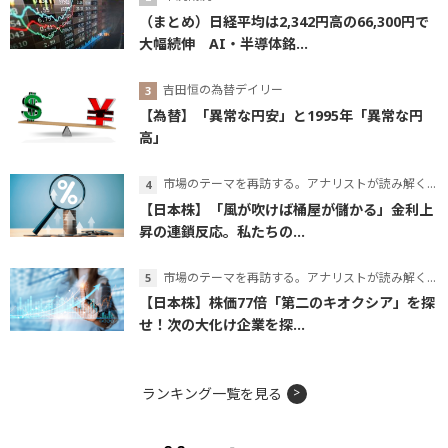
（まとめ）日経平均は2,342円高の66,300円で
大幅続伸 AI・半導体銘...
吉田恒の為替デイリー
【為替】「異常な円安」と1995年「異常な円
高」
市場のテーマを再訪する。アナリストが読み解くテーマの本質
【日本株】「風が吹けば桶屋が儲かる」金利上
昇の連鎖反応。私たちの...
市場のテーマを再訪する。アナリストが読み解くテーマの本質
【日本株】株価77倍「第二のキオクシア」を探
せ！次の大化け企業を探...
ランキング一覧を見る