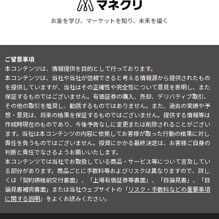
お金を学び、マーケットを知り、未来を描く
ご留意事項
本コンテンツは、情報提供を目的として行っております。
本コンテンツは、当社や当社が信頼できると考える情報源から提供されたもの
を提供していますが、当社はその正確性や完全性について意見を表明し、また
保証するものではございません。有価証券の購入、売却、デリバティブ取引、
その他の取引を推奨し、勧誘するものではありません。また、過去の実績や予
想・意見は、将来の結果を保証するものではございません。提供する情報等は
作成時現在のものであり、今後予告なしに変更または削除されることがござい
ます。当社は本コンテンツの内容に依拠してお客様が取った行動の結果に対し
責任を負うものではございません。投資にかかる最終決定は、お客様ご自身の
判断と責任でなさるようお願いいたします。
本コンテンツでは当社でお取扱している商品・サービス等について言及してい
る部分があります。商品ごとに手数料等およびリスクは異なりますので、詳し
くは「契約締結前交付書面」、「上場有価証券等書面」、「目論見書」、「目
論見書補完書面」または当社ウェブサイトの「
リスク・手数料などの重要事項
に関する説明
」をよくお読みください。