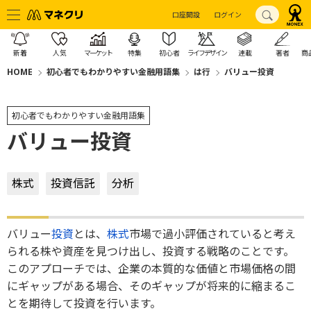
口座開設
ログイン
新着
人気
マーケット
特集
初心者
ライフデザイン
連載
著者
商
HOME
初心者でもわかりやすい金融用語集
は行
バリュー投資
初心者でもわかりやすい金融用語集
バリュー投資
株式
投資信託
分析
バリュー
投資
とは、
株式
市場で過小評価されていると考え
られる株や資産を見つけ出し、投資する戦略のことです。
このアプローチでは、企業の本質的な価値と市場価格の間
にギャップがある場合、そのギャップが将来的に縮まるこ
とを期待して投資を行います。