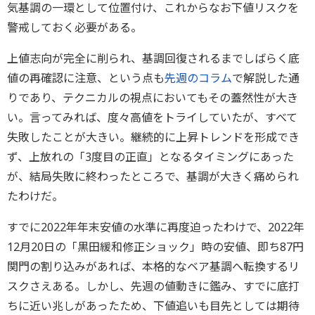
気基調の一環として位置付け、これからなお下値リスクを
警戒しておく必要がある。
上値志向が完全に削られ、基調回復されるまでしばらく底
値の再確認に注意、という点も
先週のコラム
で解説した通
りであり、テクニカルの視点においてもその蓋然性が大き
い。言ってみれば、度々高値をトライしていたが、すべて
失敗したことが大きい。継続的に上昇トレンドを形成でき
ず、上放れの「3度目の正直」となるタイミングにあった
が、結局失敗に終わったところで、基調が大きく痛められ
たわけだ。
すでに2022年年末安値の水準に再度迫ったわけで、2022年
12月20日の「黒田緩和修正ショック」時の安値、即ち87円
関門の割り込みがあれば、本格的なベア基調へ転換するリ
スクさえある。しかし、先週の値動きに鑑み、すでに底打
ちに近い兆しがあったため、下値追いも目先としては期待