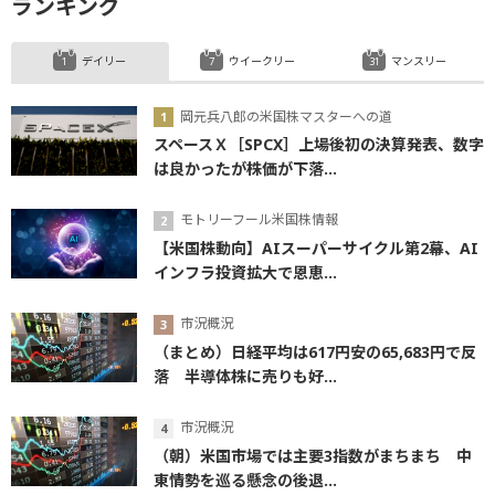
ランキング
デイリー
ウイークリー
マンスリー
岡元兵八郎の米国株マスターへの道
スペースＸ［SPCX］上場後初の決算発表、数字
は良かったが株価が下落...
モトリーフール米国株情報
【米国株動向】AIスーパーサイクル第2幕、AI
インフラ投資拡大で恩恵...
市況概況
（まとめ）日経平均は617円安の65,683円で反
落 半導体株に売りも好...
市況概況
（朝）米国市場では主要3指数がまちまち 中
東情勢を巡る懸念の後退...