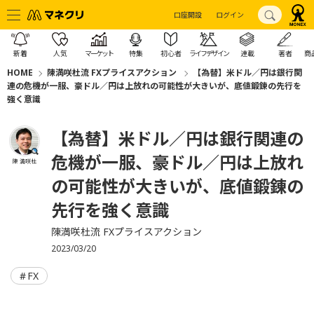
口座開設
ログイン
新着
人気
マーケット
特集
初心者
ライフデザイン
連載
著者
商
HOME
陳満咲杜流 FXプライスアクション
【為替】米ドル／円は銀行関
連の危機が一服、豪ドル／円は上放れの可能性が大きいが、底値鍛錬の先行を
強く意識
【為替】米ドル／円は銀行関連の
危機が一服、豪ドル／円は上放れ
陳 満咲杜
の可能性が大きいが、底値鍛錬の
先行を強く意識
陳満咲杜流 FXプライスアクション
2023/03/20
FX