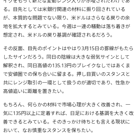
イクをもって新たな変動レンジ入りが示唆されたわけであ
る。目先としては米銀行関連の材料に振り回されている
が、本質的な問題でない限り、米ドルはさらなる戻りの余
地を拡大するとみている。今週は一連の騒動は落ち着きが
想定され、米ドルの戻り基調が確認されるだろう。
その反面、目先のポイントはやはり3月15日の罫線がもたら
したサインだろう。同日の陰線は大きな弱気サインとして
解釈され、同日高値の135.13円のブレイクなしではあくま
で安値圏での保ち合いに留まる。押し目買いのスタンスと
共にレンジ取引の一環として扱うのが適切であり、性急か
高値追いに距離を置きたい。
もちろん、何らかの材料で市場心理が大きく改善され、一
気に135円以上に定着すれば、日足における基調を大きく改
善できるとみている。そのきっかけ待ちとも言える現状に
おいて、なお慎重なスタンスを保ちたい。