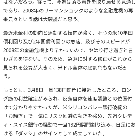
はないだろう。従って、今週は落ち着きを取り戻せる見通し
であり、2008年のリーマンショックのような金融危機の再
来云々という話は大袈裟だと思う。
最近米金利の動向と連動する傾向が強く、肝心の米10年国
債利回り及び2年国債利回りの急落、及びそのスピードが
2008年の金融危機より早かったので、やはり行き過ぎと言
わざるを得ない。そのため、急落に対する修正がこれから
見られる公算が大きく、米ドル全体の底割れもないだろ
う。
もっとも、3月8日一旦138円関門に接近したところ、ロン
グ筋の利益確定がみられ、反落自体を速度調整との位置付
けで分かりやすかったが、米シリコンバレー銀行破綻の
「お騒ぎ」で一気にリスク回避の動きを強め、先週クレデ
ィ・スイス銀行の騒動で一旦132円関門割り込み、日足にお
ける「ダマシ」のサインとして成立していた。