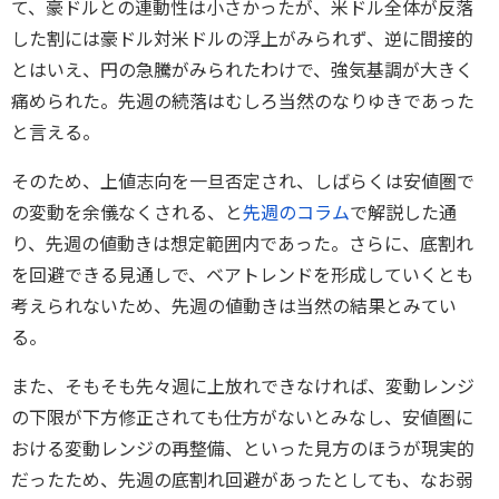
て、豪ドルとの連動性は小さかったが、米ドル全体が反落
した割には豪ドル対米ドルの浮上がみられず、逆に間接的
とはいえ、円の急騰がみられたわけで、強気基調が大きく
痛められた。先週の続落はむしろ当然のなりゆきであった
と言える。
そのため、上値志向を一旦否定され、しばらくは安値圏で
の変動を余儀なくされる、と
先週のコラム
で解説した通
り、先週の値動きは想定範囲内であった。さらに、底割れ
を回避できる見通しで、ベアトレンドを形成していくとも
考えられないため、先週の値動きは当然の結果とみてい
る。
また、そもそも先々週に上放れできなければ、変動レンジ
の下限が下方修正されても仕方がないとみなし、安値圏に
おける変動レンジの再整備、といった見方のほうが現実的
だったため、先週の底割れ回避があったとしても、なお弱