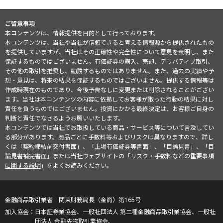
ご留意事項
本コンテンツは、情報提供を目的として行っております。
本コンテンツは、当社や当社が信頼できると考える情報源から提供されたもの
を提供していますが、当社はその正確性や完全性について意見を表明し、また
保証するものではございません。有価証券の購入、売却、デリバティブ取引、
その他の取引を推奨し、勧誘するものではありません。また、過去の実績や予
想・意見は、将来の結果を保証するものではございません。提供する情報等は
作成時現在のものであり、今後予告なしに変更または削除されることがござい
ます。当社は本コンテンツの内容に依拠してお客様が取った行動の結果に対し
責任を負うものではございません。投資にかかる最終決定は、お客様ご自身の
判断と責任でなさるようお願いいたします。
本コンテンツでは当社でお取扱している商品・サービス等について言及してい
る部分があります。商品ごとに手数料等およびリスクは異なりますので、詳し
くは「契約締結前交付書面」、「上場有価証券等書面」、「目論見書」、「目
論見書補完書面」または当社ウェブサイトの「
リスク・手数料などの重要事項
に関する説明
」をよくお読みください。
金融商品取引業者 関東財務局長（金商）第165号
日本証券業協会、一般社団法人 第二種金融商品取引業協会、一般社
団法人 金融先物取引業協会、