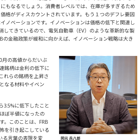
とにもなるでしょう。消費者レベルでは、在庫が多すぎるため
に価格がディスカウントされています。もう１つのデフレ要因
はイノベーションです。イノベーションは価格の低下と関連し
消してきているので、電気自動車（EV）のような革新的な製
RBの金融政策が緩和に向かえば、イノベーション戦略は大き
10月の高値からだいぶ
連銘柄は金利の低下に
これらの銘柄を上昇さ
となる材料やイベン
から3.5%に低下したこと
ほぼ半値になったの
す。このことは、FRB
怖を引き起こしている
いる言葉の表現を変
岡元 兵八郎