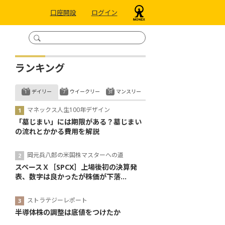
口座開設
ログイン
ランキング
デイリー
ウイークリー
マンスリー
マネックス人生100年デザイン
「墓じまい」には期限がある？墓じまい
の流れとかかる費用を解説
岡元兵八郎の米国株マスターへの道
スペースＸ［SPCX］上場後初の決算発
表、数字は良かったが株価が下落...
ストラテジーレポート
半導体株の調整は底値をつけたか