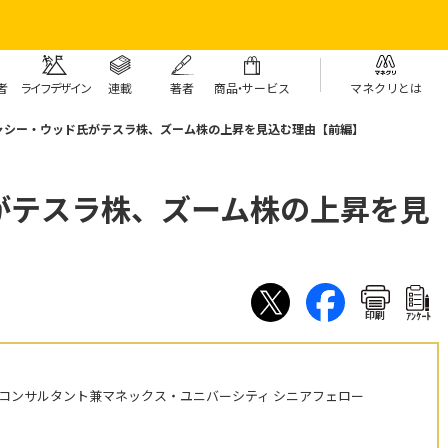
者
ライフデザイン
連載
著者
商
品・
サービス
マネクリとは
ャシー・ウッド氏がテスラ株、ズーム株の上昇を見込む理由【前編】
がテスラ株、ズーム株の上昇を見
印刷
ｱﾝｹｰﾄ
株コンサルタント兼マネックス・ユニバーシティ シニアフェロー