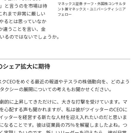
マネックス証券 チーフ・外国株コンサルタ
」と言うのを市場は待
ント兼マネックス・ユニバーシティ シニア
はこれまで非常に厳しい
フェロー
やるとは思っていなか
何か違うことを言い、金
いるのではないでしょうか。
のシェア拡大に期待
スクCEOをめぐる最近の報道やテスラの株価動向を、どのよう
タクシーの展開についての考えもお聞かせください。
劇的に上昇してきただけに、大きな打撃を受けています。マ
を心配する声も聞かれますが、私は彼がツイッターのCEOに
イッターを経営する新たな人材を迎え入れたいのだと思いま
になることです。彼は従業員の75％を解雇しましたよね。つ
く実現したいのです。新しいリーダーを迎えたら、彼が日常