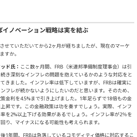
ばイノベーション戦略は実を結ぶ
させていただいてから2ヶ月が経ちましたが、現在のマーケ
ますか。
ウッド氏：
ここ数ヶ月間、FRB（米連邦準備制度理事会）は引
き続き深刻なインフレの問題を抱えているかのような対応をと
ってきました。インフレ率は低下していますが、FRBは確実に
インフレが続かないようにしたいのだと思います。そのため、
策金利を4.5%まで引き上げました。1年足らずで18倍もの金
利上昇です。この金融政策は功を奏すでしょう。実際、インフ
レ率を2%以上下げる効果があるでしょう。インフレ率が2％を
下回り、マイナスになる可能性も考えられます。
今後1年間、FRBは急落しているコモディティ価格に対応するこ