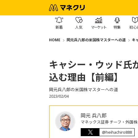
新着
人気
マーケット
特集
初心
HOME
岡元兵八郎の米国株マスターへの道
キ
キャシー・ウッド氏
込む理由【前編】
岡元兵八郎の米国株マスターへの道
2023/02/04
岡元 兵八郎
マネックス証券 チーフ・外国
@heihachiro888