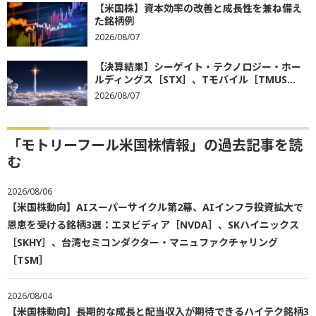
【米国株】資本効率の改善と成長性を兼ね備え
た銘柄例
2026/08/07
【決算結果】シーゲイト・テクノロジー・ホー
ルディングス［STX］、Tモバイル［TMUS...
2026/08/07
「モトリーフール米国株情報」の過去記事を読
む
2026/08/06
【米国株動向】AIスーパーサイクル第2幕、AIインフラ投資拡大で
恩恵を受ける銘柄3選：エヌビディア［NVDA］、SKハイニックス
［SKHY］、台湾セミコンダクター・マニュファクチャリング
［TSM］
2026/08/04
【米国株動向】長期的な成長と配当収入が期待できるハイテク銘柄3