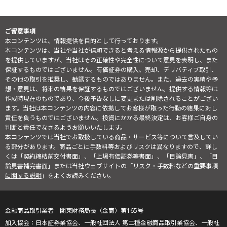
ご留意事項
本コンテンツは、情報提供を目的として行っております。
本コンテンツは、当社や当社が信頼できると考える情報源から提供されたもの
を提供していますが、当社はその正確性や完全性について意見を表明し、また
保証するものではございません。有価証券の購入、売却、デリバティブ取引、
その他の取引を推奨し、勧誘するものではありません。また、過去の実績や予
想・意見は、将来の結果を保証するものではございません。提供する情報等は
作成時現在のものであり、今後予告なしに変更または削除されることがござい
ます。当社は本コンテンツの内容に依拠してお客様が取った行動の結果に対し
責任を負うものではございません。投資にかかる最終決定は、お客様ご自身の
判断と責任でなさるようお願いいたします。
本コンテンツでは当社でお取扱している商品・サービス等について言及してい
る部分があります。商品ごとに手数料等およびリスクは異なりますので、詳し
くは「契約締結前交付書面」、「上場有価証券等書面」、「目論見書」、「目
論見書補完書面」または当社ウェブサイトの「
リスク・手数料などの重要事項
に関する説明
」をよくお読みください。
金融商品取引業者 関東財務局長（金商）第165号
日本証券業協会、一般社団法人 第二種金融商品取引業協会、一般社