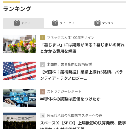
ランキング
デイリー
ウイークリー
マンスリー
マネックス人生100年デザイン
「墓じまい」には期限がある？墓じまいの流れ
とかかる費用を解説
米国株、業界動向と銘柄解説
【米国株：銘柄発掘】業績上振れ5銘柄、パラ
ンティア・テクノロジー...
ストラテジーレポート
半導体株の調整は底値をつけたか
岡元兵八郎の米国株マスターへの道
スペースＸ［SPCX］上場後初の決算発表、数字