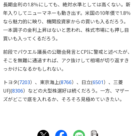
長期金利の1.8％にしても、絶対水準としては高くない。新
年入りしてニューマネーも動き出す。米国の10年債で1.8％
なら魅力的に映り、機関投資家からの買いも入るだろう。
一本調子の金利上昇はないと思われ、株式市場にも押し目
買いも入ってくるだろう。
前段でパウエル議長の公聴会発言とCPIに警戒と述べたが、
そこを無難に通過すれば、アク抜けして相場が切り返すき
っかけになるかもしれない。
トヨタ(
7203
）、東京海上(
8766
）、日立(
6501
）、三菱
UFJ(
8306
）などの大型株選好は続くだろう。一方、マザー
ズがどこで底を入れるか、そろそろ見極めていきたい。