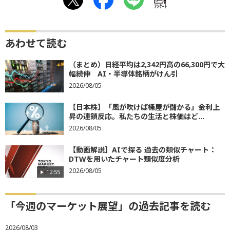
ｱﾝｹｰﾄ
あわせて読む
（まとめ）日経平均は2,342円高の66,300円で大
幅続伸 AI・半導体銘柄がけん引
2026/08/05
【日本株】「風が吹けば桶屋が儲かる」金利上
昇の連鎖反応。私たちの生活と株価はど...
2026/08/05
【動画解説】AIで探る 過去の類似チャート：
DTWを用いたチャート類似度分析
2026/08/05
12:55
「今週のマーケット展望」の過去記事を読む
2026/08/03