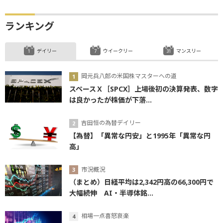
ランキング
デイリー
ウイークリー
マンスリー
岡元兵八郎の米国株マスターへの道
スペースＸ［SPCX］上場後初の決算発表、数字
は良かったが株価が下落...
吉田恒の為替デイリー
【為替】「異常な円安」と1995年「異常な円
高」
市況概況
（まとめ）日経平均は2,342円高の66,300円で
大幅続伸 AI・半導体銘...
相場一点喜怒哀楽