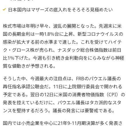
日本国内はマザーズの底入れをそろそろ見極めたい
株式市場は年明け早々、波乱の展開となった。先週末に米
国の長期金利は一時1.8％台に上昇、新型コロナウイルスの
感染が拡大する前の水準まで達した。これを受けてハイテ
ク・グロース株が売られ、ナスダック総合株価指数は前日
比1％下げた。今週も引き続き金利動向をにらみながら神経
質な値動きが予想される。
そうした中、今週最大の注目点は、FRBのパウエル議長の
再任指名承認公聴会だ。11日に上院銀行委員会で開かれる
予定である。翌日の12日に米国の消費者物価指数（CPI）の
発表を控えているだけに、パウエル議長はタカ派的なスタ
ンスを堅持するだろう。議長の発言には要警戒である。
国内では小売企業を中心に21年9-11月期決算が多く発表さ