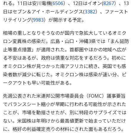
れる。11日は安川電機(
6506
）、12日はイオン(
8267
）、13
日はセブン＆アイ・ホールディングス(
3382
）、ファースト
リテイリング(
9983
）が開示する予定。
相場の重しとなりそうなのが国内で急拡大しているオミク
ロン変異株の感染だ。広島・山口・沖縄3県では「まん延防
止等重点措置」が適用された。首都圏やほかの地域へ広が
る不安はあるが、政府は慎重な対応をするだろう。初めに
オミクロン株が見つかった南アフリカに続き、英国でも感
染者数が減少に転じた。オミクロン株は感染が速い分、ピ
ークアウトも早い可能性がある。
先週公表された米連邦公開市場委員会（FOMC）議事要旨
でバランスシート縮小が早期に行われる可能性が示された
ことが、市場を動揺させたが、別に特段のサプライズでは
ない。米国株は年明けから最高値更新で始まっていただけ
に、格好の利益確定売りの材料にされた面もあるだろう。