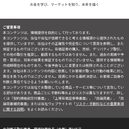
お金を学び、マーケットを知り、未来を描く
ご留意事項
本コンテンツは、情報提供を目的として行っております。
本コンテンツは、当社や当社が信頼できると考える情報源から提供されたもの
を提供していますが、当社はその正確性や完全性について意見を表明し、また
保証するものではございません。有価証券の購入、売却、デリバティブ取引、
その他の取引を推奨し、勧誘するものではありません。また、過去の実績や予
想・意見は、将来の結果を保証するものではございません。提供する情報等は
作成時現在のものであり、今後予告なしに変更または削除されることがござい
ます。当社は本コンテンツの内容に依拠してお客様が取った行動の結果に対し
責任を負うものではございません。投資にかかる最終決定は、お客様ご自身の
判断と責任でなさるようお願いいたします。
本コンテンツでは当社でお取扱している商品・サービス等について言及してい
る部分があります。商品ごとに手数料等およびリスクは異なりますので、詳し
くは「契約締結前交付書面」、「上場有価証券等書面」、「目論見書」、「目
論見書補完書面」または当社ウェブサイトの「
リスク・手数料などの重要事項
に関する説明
」をよくお読みください。