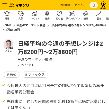
口座開設
ログイン
新着
人気
マーケット
特集
初心者
ライフデザイン
連載
著者
商
HOME
今週のマーケット展望
日経平均の今週の予想レンジは2万8200円
～2万8800円
日経平均の今週の予想レンジは2
万8200円～2万8800円
広木 隆
今週のマーケット展望
2022/01/11
株式
マネックス
今週最大の注目点は11日予定のFRBパウエル議長の再任
指名承認公聴会
先週末に上昇した米国の長期金利1.8％台は絶対水準とし
ては高くない