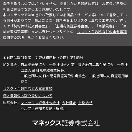
責任を負うものではございません。投資にかかる最終決定は、お客様ご自身の
判断と責任でなさるようお願いいたします。
本コンテンツでは当社でお取扱している商品・サービス等について言及してい
る部分があります。商品ごとに手数料等およびリスクは異なりますので、詳し
くは「契約締結前交付書面」、「上場有価証券等書面」、「目論見書」、「目
論見書補完書面」または当社ウェブサイトの「
リスク・手数料などの重要事項
に関する説明
」をよくお読みください。
金融商品取引業者 関東財務局長（金商）第165号
日本証券業協会、一般社団法人 第二種金融商品取引業協会、一般社
団法人 金融先物取引業協会、
一般社団法人 日本暗号資産等取引業協会、一般社団法人 資産運用業
協会
リスク・手数料などの重要事項
個人情報のお取り扱いについて
マネックス証券株式会社
会社概要
お問合せ
ヘルプ（通知の登録・解除）