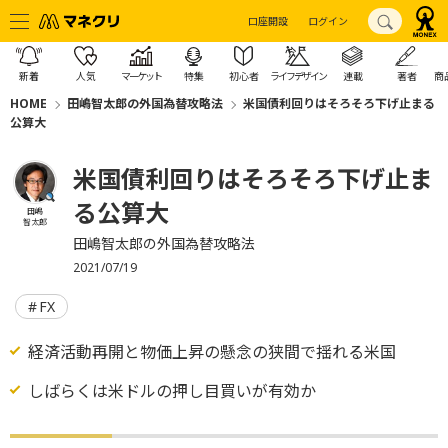
口座開設
ログイン
新着
人気
マーケット
特集
初心者
ライフデザイン
連載
著者
商
HOME
田嶋智太郎の外国為替攻略法
米国債利回りはそろそろ下げ止まる
公算大
米国債利回りはそろそろ下げ止ま
る公算大
田嶋
智太郎
田嶋智太郎の外国為替攻略法
2021/07/19
FX
経済活動再開と物価上昇の懸念の狭間で揺れる米国
しばらくは米ドルの押し目買いが有効か