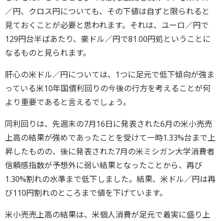
／円、クロス円についても、その下値は自ずと限られると
見ておくことが必要と思われます。それは、ユーロ／円で
129円台半ばあたり、豪ドル／円で81.00円処ということに
なるものと見られます。
肝心の米ドル／円については、1つに足元で低下傾向が強ま
っている米10年国債利回りの今後の行方を考えることが何
より重要であると言えるでしょう。
同利回りは、先週末の7月16日に発表された6月の米小売売
上高の結果が強めであったことを受けて一時1.33%台まで上
昇したものの、後に発表された7月の米ミシガン大学消費者
信頼感指数が予想外に弱い結果となったことから、再び
1.30%割れの水準まで低下しました。結果、米ドル／円は再
び110円割れのところまで値を下げています。
米小売売上高の結果は、米個人消費が足元で着実に盛り上