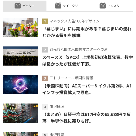
デイリー
ウイークリー
マンスリー
マネックス人生100年デザイン
「墓じまい」には期限がある？墓じまいの流れ
とかかる費用を解説
岡元兵八郎の米国株マスターへの道
スペースＸ［SPCX］上場後初の決算発表、数字
は良かったが株価が下落...
モトリーフール米国株情報
【米国株動向】AIスーパーサイクル第2幕、AI
インフラ投資拡大で恩恵...
市況概況
（まとめ）日経平均は617円安の65,683円で反
落 半導体株に売りも好...
市況概況